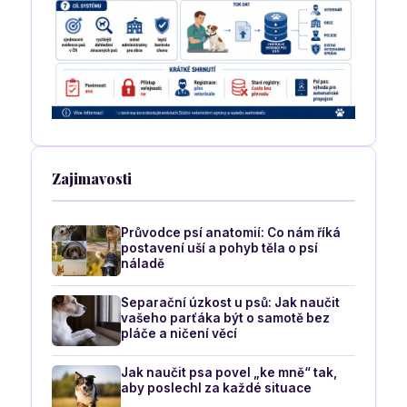
Zajimavosti
Průvodce psí anatomií: Co nám říká
postavení uší a pohyb těla o psí
náladě
Separační úzkost u psů: Jak naučit
vašeho parťáka být o samotě bez
pláče a ničení věcí
Jak naučit psa povel „ke mně“ tak,
aby poslechl za každé situace