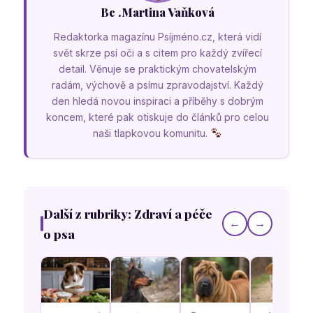
Bc .Martina Vaňková
Redaktorka magazínu Psíjméno.cz, která vidí
svět skrze psí oči a s citem pro každý zvířecí
detail. Věnuje se praktickým chovatelským
radám, výchově a psímu zpravodajství. Každý
den hledá novou inspiraci a příběhy s dobrým
koncem, které pak otiskuje do článků pro celou
naši tlapkovou komunitu.
Další z rubriky: Zdraví a péče
←
→
o psa