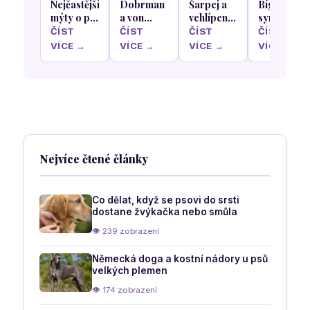
Nejčastější
Dobrman
Šarpej a
Bígl a
mýty o psí
a von
vchlípení
syndrom
stravě,
Willebrandova
víček
čínského
ČÍST
ČÍST
ČÍST
ČÍST
kterým
choroba
dráždící
psa neboli
VÍCE →
VÍCE →
VÍCE →
VÍCE →
pořád
neboli
oko u psů
ztuhlost
věříme
porucha
kloubů
srážlivosti
psů
krve psů
Nejvíce čtené články
Co dělat, když se psovi do srsti
dostane žvýkačka nebo smůla
👁 239 zobrazení
Německá doga a kostní nádory u psů
velkých plemen
👁 174 zobrazení