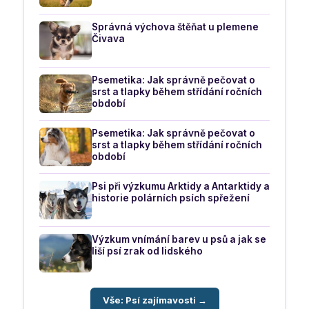
Správná výchova štěňat u plemene
Čivava
Psemetika: Jak správně pečovat o
srst a tlapky během střídání ročních
období
Psemetika: Jak správně pečovat o
srst a tlapky během střídání ročních
období
Psi při výzkumu Arktidy a Antarktidy a
historie polárních psích spřežení
Výzkum vnímání barev u psů a jak se
liší psí zrak od lidského
Vše: Psí zajímavosti →