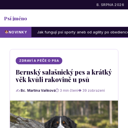
8. SRPNA 2026
Psí jméno
Jak fungují psí sporty aneb od agility po obedience: Která ak
NOVINKY
ZDRAVÍ A PÉČE O PSA
Bernský salašnický pes a krátký
věk kvůli rakovině u psů
✍
Bc. Martina Vaňková
⏱ 3 min čtení
👁 39 zobrazení