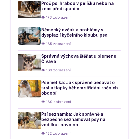
Proč psi hrabou v pelíšku nebo na
zemi před spaním
👁 173 zobrazení
Německý ovčák a problémy s
dysplazií kyčelního kloubu psa
👁 165 zobrazení
Správná výchova štěňat u plemene
Čivava
👁 163 zobrazení
Psemetika: Jak správně pečovat o
srst a tlapky během střídání ročních
období
👁 160 zobrazení
Psí seznamka: Jak správně a
bezpečně seznamovat psy na
vodítku i navolno
👁 152 zobrazení