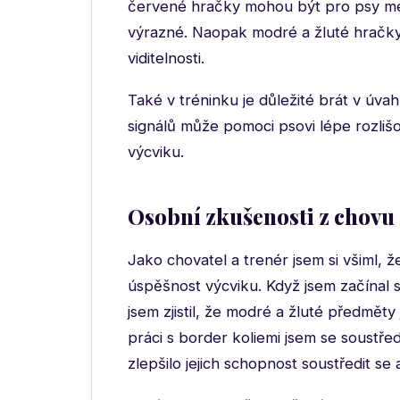
červené hračky mohou být pro psy mén
výrazné. Naopak modré a žluté hračky 
viditelnosti.
Také v tréninku je důležité brát v úva
signálů může pomoci psovi lépe rozlišo
výcviku.
Osobní zkušenosti z chovu 
Jako chovatel a trenér jsem si všiml, 
úspěšnost výcviku. Když jsem začínal
jsem zjistil, že modré a žluté předměty
práci s border koliemi jsem se soustře
zlepšilo jejich schopnost soustředit se