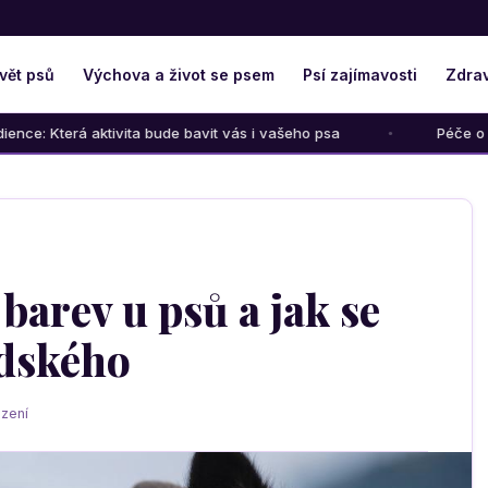
vět psů
Výchova a život se psem
Psí zajímavosti
Zdrav
ivita bude bavit vás i vašeho psa
Péče o psího seniora: Ja
arev u psů a jak se
lidského
zení