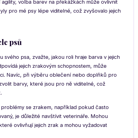
í agility, volba barev na překážkách může ovlivnit
yly pro mé psy lépe viditelné, což zvyšovalo jejich
ele psů
svého psa, zvažte, jakou roli hraje barva v jejich
odpovídá jejich zrakovým schopnostem, může
ulaci. Navíc, při výběru oblečení nebo doplňků pro
olit barvy, které jsou pro ně viditelné, což
.
 problémy se zrakem, například pokud často
aný, je důležité navštívit veterináře. Mohou
které ovlivňují jejich zrak a mohou vyžadovat