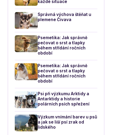
každé situace
Správná výchova štěňat u
plemene Čivava
Psemetika: Jak správně
pečovat o srst a tlapky
během střídání ročních
období
Psemetika: Jak správně
pečovat o srst a tlapky
během střídání ročních
období
Psi při výzkumu Arktidy a
Antarktidy a historie
polárních psích spřežení
Výzkum vnímání barev u psů
a jak se liší psí zrak od
lidského