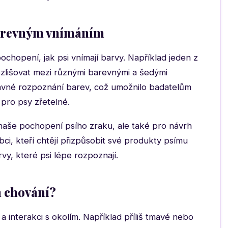
barevným vnímáním
ochopení, jak psi vnímají barvy. Například jeden z
zlišovat mezi různými barevnými a šedými
rávné rozpoznání barev, což umožnilo badatelům
 pro psy zřetelné.
aše pochopení psího zraku, ale také pro návrh
i, kteří chtějí přizpůsobit své produkty psímu
y, které psi lépe rozpoznají.
ch chování?
 a interakci s okolím. Například příliš tmavé nebo