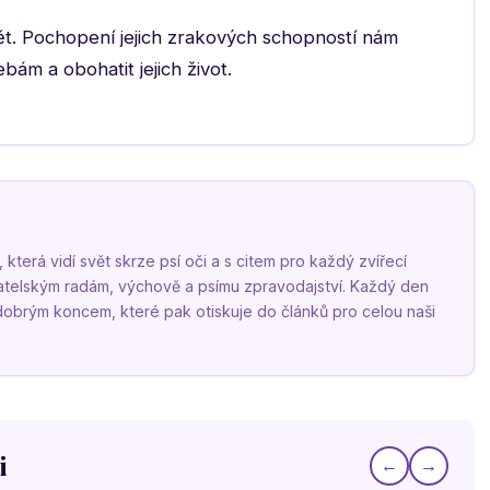
 svět. Pochopení jejich zrakových schopností nám
bám a obohatit jejich život.
terá vidí svět skrze psí oči a s citem pro každý zvířecí
vatelským radám, výchově a psímu zpravodajství. Každý den
 dobrým koncem, které pak otiskuje do článků pro celou naši
i
←
→