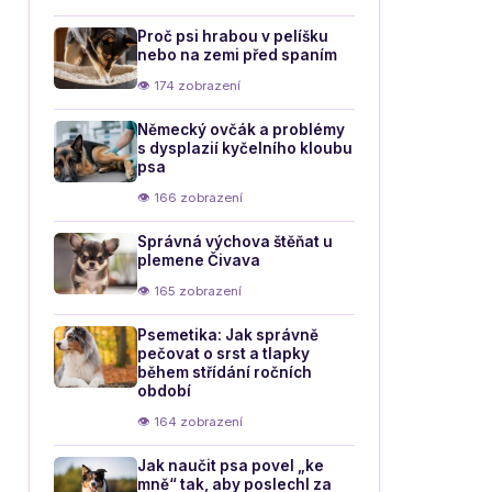
Proč psi hrabou v pelíšku
nebo na zemi před spaním
👁 174 zobrazení
Německý ovčák a problémy
s dysplazií kyčelního kloubu
psa
👁 166 zobrazení
Správná výchova štěňat u
plemene Čivava
👁 165 zobrazení
Psemetika: Jak správně
pečovat o srst a tlapky
během střídání ročních
období
👁 164 zobrazení
Jak naučit psa povel „ke
mně“ tak, aby poslechl za