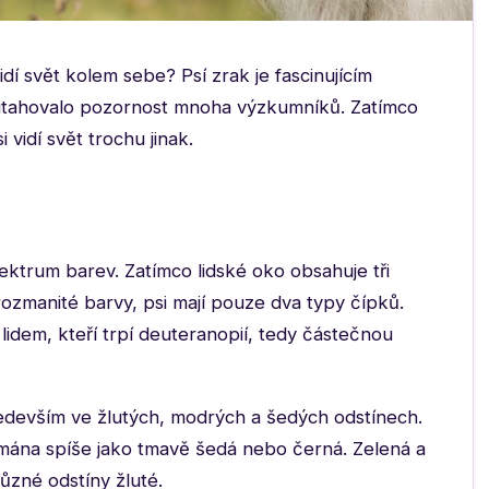
idí svět kolem sebe? Psí zrak je fascinujícím
řitahovalo pozornost mnoha výzkumníků. Zatímco
i vidí svět trochu jinak.
ektrum barev. Zatímco lidské oko obsahuje tři
rozmanité barvy, psi mají pouze dva typy čípků.
lidem, kteří trpí deuteranopií, tedy částečnou
především ve žlutých, modrých a šedých odstínech.
ímána spíše jako tmavě šedá nebo černá. Zelená a
ůzné odstíny žluté.