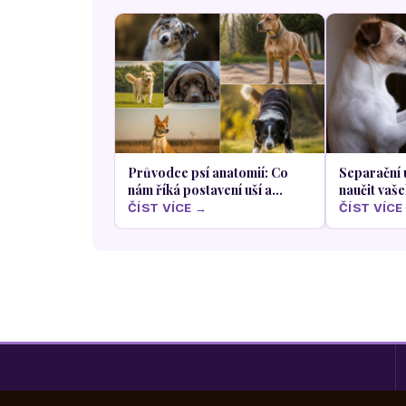
Průvodce psí anatomií: Co
Separační 
nám říká postavení uší a
naučit vaš
pohyb těla o psí náladě
samotě bez 
ČÍST VÍCE →
ČÍST VÍCE