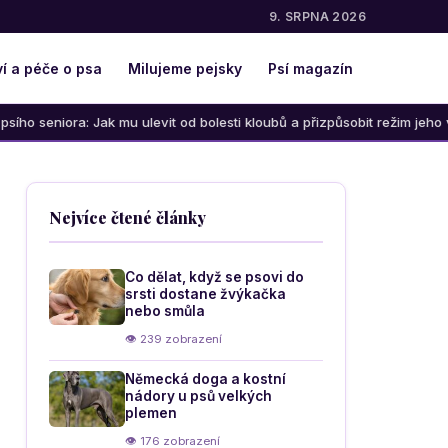
9. SRPNA 2026
í a péče o psa
Milujeme pejsky
Psí magazín
k mu ulevit od bolesti kloubů a přizpůsobit režim jeho věku
Nejvíce čtené články
Co dělat, když se psovi do
srsti dostane žvýkačka
nebo smůla
👁 239 zobrazení
Německá doga a kostní
nádory u psů velkých
plemen
👁 176 zobrazení