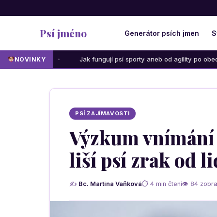
Psí jméno
Generátor psích jmen
S
Jak fungují psí sporty aneb od agility po obedience: Která akt
NOVINKY
PSÍ ZAJÍMAVOSTI
Výzkum vnímání b
liší psí zrak od 
✍
Bc. Martina Vaňková
⏱ 4 min čtení
👁 84 zobra