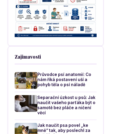
Zajimavosti
Průvodce psí anatomií: Co
nám říká postavení uší a
pohyb těla o psí náladě
Separační úzkost u psů: Jak
naučit vašeho parťáka být o
samotě bez pláče a ničení
věcí
Jak naučit psa povel „ke
mně“ tak, aby poslechl za