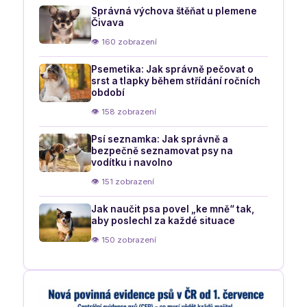
Správná výchova štěňat u plemene
Čivava
👁 160 zobrazení
Psemetika: Jak správně pečovat o
srst a tlapky během střídání ročních
období
👁 158 zobrazení
Psí seznamka: Jak správně a
bezpečně seznamovat psy na
vodítku i navolno
👁 151 zobrazení
Jak naučit psa povel „ke mně“ tak,
aby poslechl za každé situace
👁 150 zobrazení