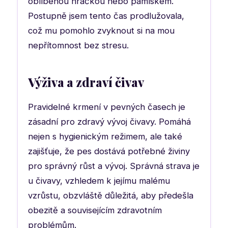
oblíbenou hračkou nebo pamlskem.
Postupně jsem tento čas prodlužovala,
což mu pomohlo zvyknout si na mou
nepřítomnost bez stresu.
Výživa a zdraví čivav
Pravidelné krmení v pevných časech je
zásadní pro zdravý vývoj čivavy. Pomáhá
nejen s hygienickým režimem, ale také
zajišťuje, že pes dostává potřebné živiny
pro správný růst a vývoj. Správná strava je
u čivavy, vzhledem k jejímu malému
vzrůstu, obzvláště důležitá, aby předešla
obezitě a souvisejícím zdravotním
problémům.