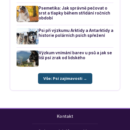
Psemetika: Jak správně pečovat o
srst a tlapky během střídání ročních
období
Psi při výzkumu Arktidy a Antarktidy a
historie polárních psích spřežení
Výzkum vnímání barev u psů a jak se
liší psí zrak od lidského
Vše: Psí zajímavosti →
Kontakt