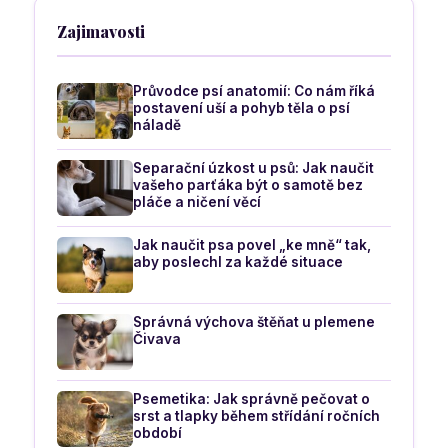
Zajimavosti
Průvodce psí anatomií: Co nám říká
postavení uší a pohyb těla o psí
náladě
Separační úzkost u psů: Jak naučit
vašeho parťáka být o samotě bez
pláče a ničení věcí
Jak naučit psa povel „ke mně“ tak,
aby poslechl za každé situace
Správná výchova štěňat u plemene
Čivava
Psemetika: Jak správně pečovat o
srst a tlapky během střídání ročních
období