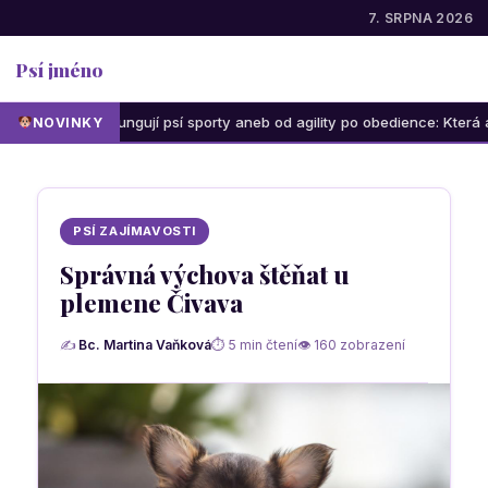
7. SRPNA 2026
Psí jméno
Jak fungují psí sporty aneb od agility po obedience: Která aktivita b
NOVINKY
PSÍ ZAJÍMAVOSTI
Správná výchova štěňat u
plemene Čivava
✍
Bc. Martina Vaňková
⏱ 5 min čtení
👁 160 zobrazení