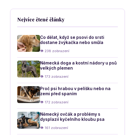
náladě
a ničení
období
věcí
Nejvíce čtené články
Co dělat, když se psovi do srsti
dostane žvýkačka nebo smůla
👁 238 zobrazení
Německá doga a kostní nádory u psů
velkých plemen
👁 173 zobrazení
Proč psi hrabou v pelíšku nebo na
zemi před spaním
👁 172 zobrazení
Německý ovčák a problémy s
dysplazií kyčelního kloubu psa
👁 161 zobrazení