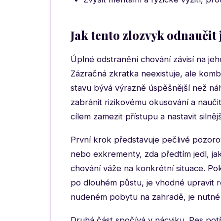
Jak tento zlozvyk odnaučit
Úplné odstranění chování závisí na jeh
Zázračná zkratka neexistuje, ale komb
stavu bývá výrazně úspěšnější než náh
zabránit rizikovému okusování a nauči
cílem zamezit přístupu a nastavit silnějš
První krok představuje pečlivé pozor
nebo exkrementy, zda předtím jedl, jak
chování váže na konkrétní situace. P
po dlouhém půstu, je vhodné upravit 
nudeném pobytu na zahradě, je nutné 
Druhá část spočívá v nácviku. Pes po