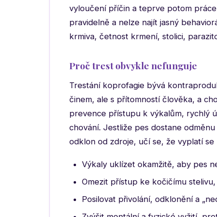
vyloučení příčin a teprve potom prác
pravidelně a nelze najít jasný behavior
krmiva, četnost krmení, stolici, parazito
Proč trest obvykle nefunguje
Trestání koprofagie bývá kontraprodukt
činem, ale s přítomností člověka, a ch
prevence přístupu k výkalům, rychlý ú
chování. Jestliže pes dostane odměnu 
odklon od zdroje, učí se, že vyplatí se 
Výkaly uklízet okamžitě, aby pes n
Omezit přístup ke kočičímu stelivu
Posilovat přivolání, odklonění a „
Zvýšit mentální a fyzické vyžití, pr