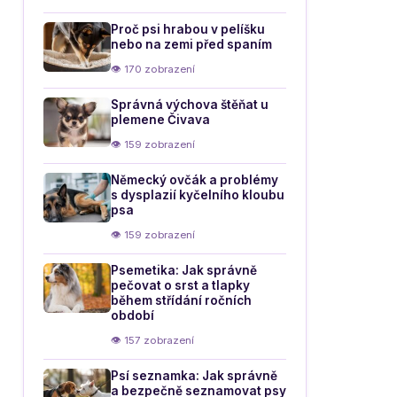
Proč psi hrabou v pelíšku
nebo na zemi před spaním
👁 170 zobrazení
Správná výchova štěňat u
plemene Čivava
👁 159 zobrazení
Německý ovčák a problémy
s dysplazií kyčelního kloubu
psa
👁 159 zobrazení
Psemetika: Jak správně
pečovat o srst a tlapky
během střídání ročních
období
👁 157 zobrazení
Psí seznamka: Jak správně
a bezpečně seznamovat psy