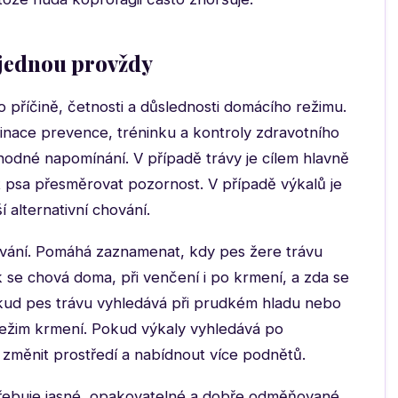
 jednou provždy
o příčině, četnosti a důslednosti domácího režimu.
inace prevence, tréninku a kontroly zdravotního
odné napomínání. V případě trávy je cílem hlavně
t psa přesměrovat pozornost. V případě výkalů je
í alternativní chování.
ování. Pomáhá zaznamenat, kdy pes žere trávu
 se chová doma, při venčení i po krmení, a zda se
okud pes trávu vyhledává při prudkém hladu nebo
režim krmení. Pokud výkaly vyhledává po
změnit prostředí a nabídnout více podnětů.
třebuje jasné, opakovatelné a dobře odměňované