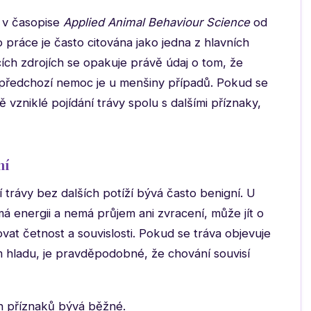
8 v časopise
Applied Animal Behaviour Science
od
o práce je často citována jako jedna z hlavních
cích zdrojích se opakuje právě údaj o tom, že
 předchozí nemoc je u menšiny případů. Pokud se
 vzniklé pojídání trávy spolu s dalšími příznaky,
ní
rávy bez dalších potíží bývá často benigní. U
má energii a nemá průjem ani zvracení, může jít o
at četnost a souvislosti. Pokud se tráva objevuje
m hladu, je pravděpodobné, že chování souvisí
h příznaků bývá běžné.