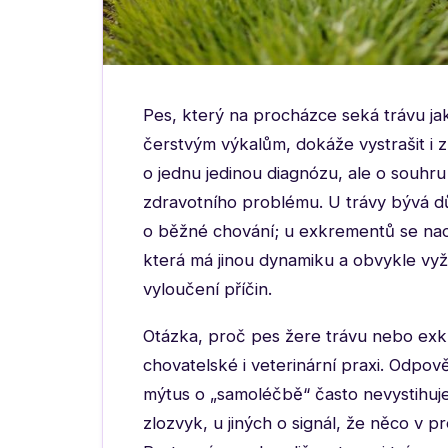
Pes, který na procházce seká trávu j
čerstvým výkalům, dokáže vystrašit i 
o jednu jedinou diagnózu, ale o souhru 
zdravotního problému. U trávy bývá dů
o běžné chování; u exkrementů se naop
která má jinou dynamiku a obvykle vyž
vyloučení příčin.
Otázka, proč pes žere trávu nebo exkr
chovatelské i veterinární praxi. Odpo
mýtus o „samoléčbě“ často nevystihuje 
zlozvyk, u jiných o signál, že něco v p