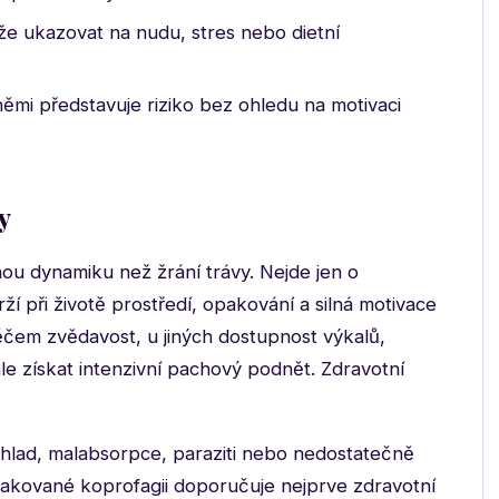
že ukazovat na nudu, stres nebo dietní
sněmi představuje riziko bez ohledu na motivaci
y
inou dynamiku než žrání trávy. Nejde jen o
rží při životě prostředí, opakování a silná motivace
čem zvědavost, u jiných dostupnost výkalů,
e získat intenzivní pachový podnět. Zdravotní
í hlad, malabsorpce, paraziti nebo nedostatečně
pakované koprofagii doporučuje nejprve zdravotní