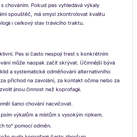
e s chováním. Pokud pes vyhledává výkaly
ální spouštěč, má smysl zkontrolovat kvalitu
logii i celkový stav trávicího traktu.
ivní. Pes si často nespojí trest s konkrétním
ování může naopak začít skrývat. Účinnější bývá
klid a systematické odměňování alternativního
za příchod na zavolání, za kontakt očima nebo za
zvolit jinou činnost než koprofagii.
eměl šanci chování nacvičovat.
, psím výkalům a místům s vysokým rizikem.
nech to“ pomocí odměn.
otože nuda koprofagii často zhoršuje.