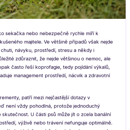
ako sekačka nebo nebezpečně rychle míří k
zkušeného majitele. Ve většině případů však nejde
chuti, návyku, prostředí, stresu a někdy i
ležité zdůraznit, že nejde většinou o nemoc, ale
ak často řeší koprofagie, tedy pojídání výkalů,
aduje management prostředí, nácvik a zdravotní
ementy, patří mezi nejčastější dotazy v
věď není vždy pohodlná, protože jednoduchý
skutečnost. U části psů může jít o zcela banální
rostředí, výživě nebo trávení nefunguje optimálně.