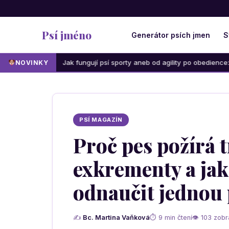
Psí jméno
Generátor psích jmen
S
ak fungují psí sporty aneb od agility po obedience: Která aktivita bude
NOVINKY
PSÍ MAGAZÍN
Proč pes požírá 
exkrementy a jak
odnaučit jednou
✍
Bc. Martina Vaňková
⏱ 9 min čtení
👁 103 zobr