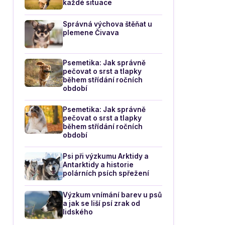
každé situace
Správná výchova štěňat u
plemene Čivava
Psemetika: Jak správně
pečovat o srst a tlapky
během střídání ročních
období
Psemetika: Jak správně
pečovat o srst a tlapky
během střídání ročních
období
Psi při výzkumu Arktidy a
Antarktidy a historie
polárních psích spřežení
Výzkum vnímání barev u psů
a jak se liší psí zrak od
lidského