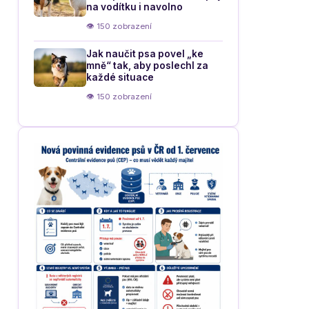
na vodítku i navolno
👁 150 zobrazení
Jak naučit psa povel „ke
mně“ tak, aby poslechl za
každé situace
👁 150 zobrazení