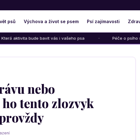
vět psů
Výchova a život se psem
Psí zajímavosti
Zdrav
 bavit vás i vašeho psa
Péče o psího seniora: Jak mu ulevi
trávu nebo
 ho tento zlozvyk
 provždy
azení