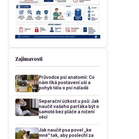
Zajimavosti
Průvodce psí anatomií: Co
nám říká postavení uší a
pohyb těla o psí náladě
Separační úzkost u psů: Jak
naučit vašeho parťáka být o
samotě bez pláče a ničení
věcí
Jak naučit psa povel „ke
mně“ tak, aby poslechl za