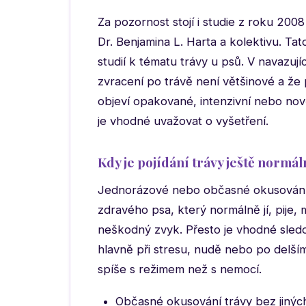
Za pozornost stojí i studie z roku 200
Dr. Benjamina L. Harta a kolektivu. Tat
studií k tématu trávy u psů. V navazují
zvracení po trávě není většinové a že
objeví opakované, intenzivní nebo nově
je vhodné uvažovat o vyšetření.
Kdy je pojídání trávy ještě normál
Jednorázové nebo občasné okusování t
zdravého psa, který normálně jí, pije, 
neškodný zvyk. Přesto je vhodné sledov
hlavně při stresu, nudě nebo po delší
spíše s režimem než s nemocí.
Občasné okusování trávy bez jinýc