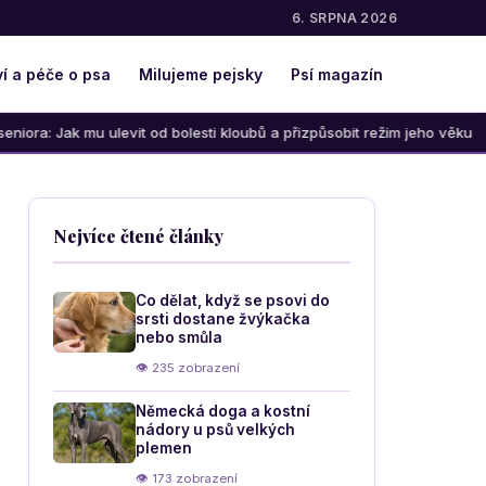
6. SRPNA 2026
í a péče o psa
Milujeme pejsky
Psí magazín
t od bolesti kloubů a přizpůsobit režim jeho věku
Jak sprá
Nejvíce čtené články
Co dělat, když se psovi do
srsti dostane žvýkačka
nebo smůla
👁 235 zobrazení
Německá doga a kostní
nádory u psů velkých
plemen
👁 173 zobrazení