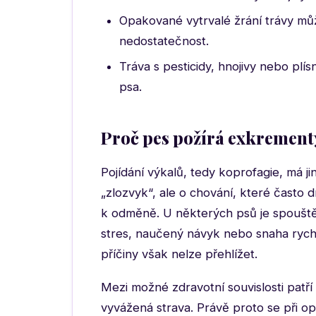
Opakované vytrvalé žrání trávy mů
nedostatečnost.
Tráva s pesticidy, hnojivy nebo plí
psa.
Proč pes požírá exkrement
Pojídání výkalů, tedy koprofagie, má j
„zlozvyk“, ale o chování, které často d
k odměně. U některých psů je spouště
stres, naučený návyk nebo snaha rychl
příčiny však nelze přehlížet.
Mezi možné zdravotní souvislosti patř
vyvážená strava. Právě proto se při o