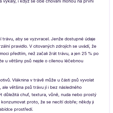
 a výkaly, i když se obě chování mohou na první
 jí trávu, aby se vyzvracel. Jenže dostupné údaje
ální pravidlo. V citovaných zdrojích se uvádí, že
ci předtím, než začali žrát trávu, a jen 25 % po
 že u většiny psů nejde o cílenou léčebnou
tivů. Vláknina v trávě může u části psů vyvolat
, ale většina psů trávu jí i bez následného
t důležitá chuť, textura, vůně, nuda nebo prostý
u konzumovat proto, že se necítí dobře; někdy ji
abídce prostředí.