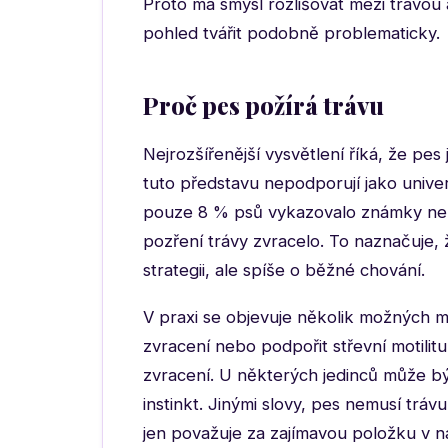
Proto má smysl rozlišovat mezi trávou
pohled tvářit podobně problematicky.
Proč pes požírá trávu
Nejrozšířenější vysvětlení říká, že pes
tuto představu nepodporují jako univerz
pouze 8 % psů vykazovalo známky nemo
pozření trávy zvracelo. To naznačuje,
strategii, ale spíše o běžné chování.
V praxi se objevuje několik možných mo
zvracení nebo podpořit střevní motilitu
zvracení. U některých jedinců může bý
instinkt. Jinými slovy, pes nemusí tráv
jen považuje za zajímavou položku v n