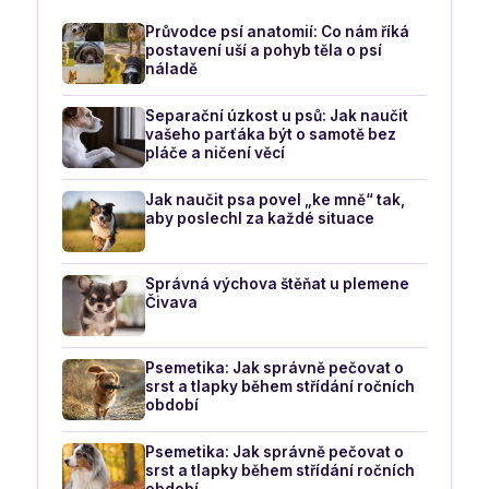
Průvodce psí anatomií: Co nám říká
postavení uší a pohyb těla o psí
náladě
Separační úzkost u psů: Jak naučit
vašeho parťáka být o samotě bez
pláče a ničení věcí
Jak naučit psa povel „ke mně“ tak,
aby poslechl za každé situace
Správná výchova štěňat u plemene
Čivava
Psemetika: Jak správně pečovat o
srst a tlapky během střídání ročních
období
Psemetika: Jak správně pečovat o
srst a tlapky během střídání ročních