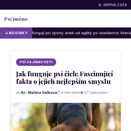
6. SRPNA 2026
Psí jméno
Jak fungují psí sporty aneb od agility po obedience: Která aktivita 
NOVINKY
PSÍ ZAJÍMAVOSTI
Jak funguje psí čich: Fascinující
fakta o jejich nejlepším smyslu
✍
Bc. Martina Vaňková
⏱ 4 min čtení
👁 67 zobrazení