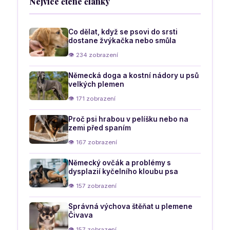
Nejvíce čtené články
Co dělat, když se psovi do srsti
dostane žvýkačka nebo smůla
👁 234 zobrazení
Německá doga a kostní nádory u psů
velkých plemen
👁 171 zobrazení
Proč psi hrabou v pelíšku nebo na
zemi před spaním
👁 167 zobrazení
Německý ovčák a problémy s
dysplazií kyčelního kloubu psa
👁 157 zobrazení
Správná výchova štěňat u plemene
Čivava
👁 157 zobrazení