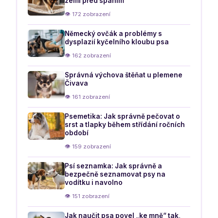
zemi před spaním
👁 172 zobrazení
Německý ovčák a problémy s
dysplazií kyčelního kloubu psa
👁 162 zobrazení
Správná výchova štěňat u plemene
Čivava
👁 161 zobrazení
Psemetika: Jak správně pečovat o
srst a tlapky během střídání ročních
období
👁 159 zobrazení
Psí seznamka: Jak správně a
bezpečně seznamovat psy na
vodítku i navolno
👁 151 zobrazení
Jak naučit psa povel „ke mně“ tak,