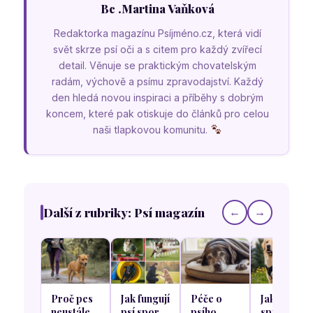
Bc .Martina Vaňková
Redaktorka magazínu Psíjméno.cz, která vidí
svět skrze psí oči a s citem pro každý zvířecí
detail. Věnuje se praktickým chovatelským
radám, výchově a psímu zpravodajství. Každý
den hledá novou inspiraci a příběhy s dobrým
koncem, které pak otiskuje do článků pro celou
naši tlapkovou komunitu.
Další z rubriky: Psí magazín
←
→
Proč pes
Jak fungují
Péče o
Jak
neustále
psí sporty
psího
správně