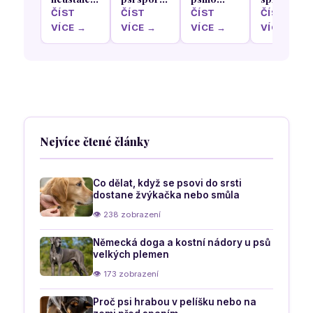
tahá na
aneb od
seniora:
vybrat
ČÍST
ČÍST
ČÍST
ČÍST
vodítku a
agility po
Jak mu
obojek,
VÍCE →
VÍCE →
VÍCE →
VÍCE →
jak ho
obedience:
ulevit od
postroj a
chůzi u
Která
bolesti
vodítko,
nohy
aktivita
kloubů a
abyste
naučit
bude bavit
přizpůsobit
psovi
pomocí
vás i
režim jeho
neničili
pozitivní
vašeho
věku
krční
motivace
psa
páteř a
pohybový
Nejvíce čtené články
aparát
Co dělat, když se psovi do srsti
dostane žvýkačka nebo smůla
👁 238 zobrazení
Německá doga a kostní nádory u psů
velkých plemen
👁 173 zobrazení
Proč psi hrabou v pelíšku nebo na