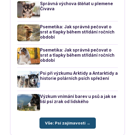
Správná výchova štěňat u plemene
Čivava
Psemetika: Jak správně pečovat o
srst a tlapky během střídání ročních
období
Psemetika: Jak správně pečovat o
srst a tlapky během střídání ročních
období
Psi při výzkumu Arktidy a Antarktidy a
historie polárních psích spřežení
Výzkum vnímání barev u psů a jak se
liší psí zrak od lidského
Vše: Psí zajímavosti →