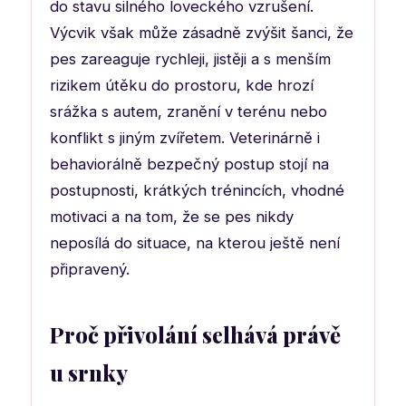
do stavu silného loveckého vzrušení.
Výcvik však může zásadně zvýšit šanci, že
pes zareaguje rychleji, jistěji a s menším
rizikem útěku do prostoru, kde hrozí
srážka s autem, zranění v terénu nebo
konflikt s jiným zvířetem. Veterinárně i
behaviorálně bezpečný postup stojí na
postupnosti, krátkých trénincích, vhodné
motivaci a na tom, že se pes nikdy
neposílá do situace, na kterou ještě není
připravený.
Proč přivolání selhává právě
u srnky