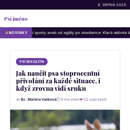
8. SRPNA 2026
Psí jméno
psí sporty aneb od agility po obedience: Která aktivita bude bavit vás 
NOVINKY
PSÍ MAGAZÍN
Jak naučit psa stoprocentní
přivolání za každé situace, i
když zrovna vidí srnku
✍
Bc. Martina Vaňková
⏱ 9 min čtení
👁 52 zobrazení