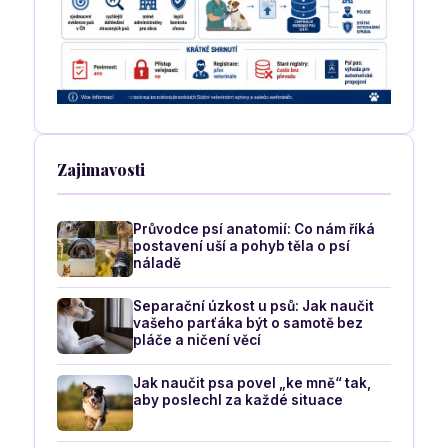
Zajimavosti
Průvodce psí anatomií: Co nám říká
postavení uší a pohyb těla o psí
náladě
Separační úzkost u psů: Jak naučit
vašeho parťáka být o samotě bez
pláče a ničení věcí
Jak naučit psa povel „ke mně“ tak,
aby poslechl za každé situace