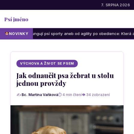
7. SRPNA 2026
Psí jméno
Jak fungují psí sporty aneb od agility po obedience: Která aktivita b
NOVINKY
VÝCHOVA A ŽIVOT SE PSEM
Jak odnaučit psa žebrat u stolu
jednou provždy
✍
Bc. Martina Vaňková
⏱ 4 min čtení
👁 34 zobrazení