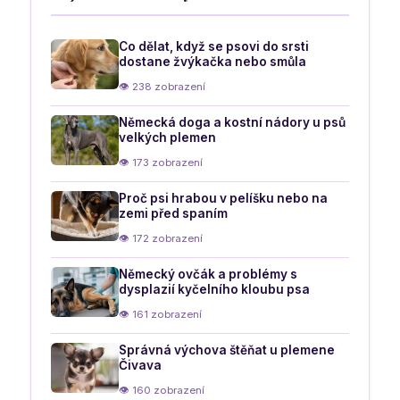
Co dělat, když se psovi do srsti
dostane žvýkačka nebo smůla
👁 238 zobrazení
Německá doga a kostní nádory u psů
velkých plemen
👁 173 zobrazení
Proč psi hrabou v pelíšku nebo na
zemi před spaním
👁 172 zobrazení
Německý ovčák a problémy s
dysplazií kyčelního kloubu psa
👁 161 zobrazení
Správná výchova štěňat u plemene
Čivava
👁 160 zobrazení