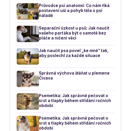
Průvodce psí anatomií: Co nám říká
postavení uší a pohyb těla o psí
náladě
Separační úzkost u psů: Jak naučit
vašeho parťáka být o samotě bez
pláče a ničení věcí
Jak naučit psa povel „ke mně“ tak,
aby poslechl za každé situace
Správná výchova štěňat u plemene
Čivava
Psemetika: Jak správně pečovat o
srst a tlapky během střídání ročních
období
Psemetika: Jak správně pečovat o
srst a tlapky během střídání ročních
období