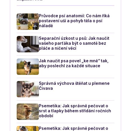
Průvodce psí anatomií: Co nám říká
postavení uší a pohyb těla o psí
náladě
Separační úzkost u psů: Jak naučit
vašeho parťáka být o samotě bez
pláče a ničení věcí
Jak naučit psa povel „ke mně“ tak,
aby poslechl za každé situace
Správná výchova štěňat u plemene
Čivava
Psemetika: Jak správně pečovat o
srst a tlapky během střídání ročních
období
Psemetika: Jak správně pečovat o