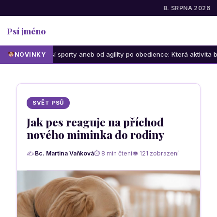
8. SRPNA 2026
Psí jméno
 psí sporty aneb od agility po obedience: Která aktivita bude bavit vás
NOVINKY
SVĚT PSŮ
Jak pes reaguje na příchod
nového miminka do rodiny
✍
Bc. Martina Vaňková
⏱ 8 min čtení
👁 121 zobrazení