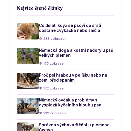
Nejvíce čtené články
Co dělat, když se psovi do srsti
dostane žvýkačka nebo smůla
👁 238 zobrazení
Německá doga a kostní nádory u psů
velkých plemen
👁 173 zobrazení
Proč psi hrabou v pelíšku nebo na
zemi před spaním
👁 172 zobrazení
Německý ovčák a problémy s
dysplazií kyčelního kloubu psa
👁 162 zobrazení
Správná výchova štěňat u plemene
Čivava