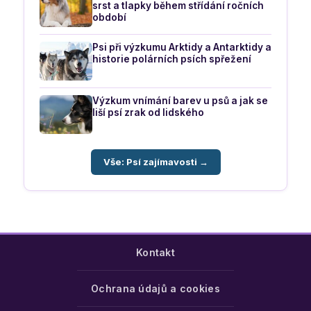
srst a tlapky během střídání ročních
období
Psi při výzkumu Arktidy a Antarktidy a
historie polárních psích spřežení
Výzkum vnímání barev u psů a jak se
liší psí zrak od lidského
Vše: Psí zajímavosti →
Kontakt
Ochrana údajů a cookies