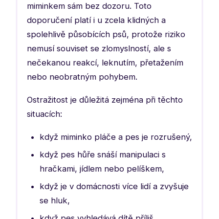
miminkem sám bez dozoru. Toto
doporučení platí i u zcela klidných a
spolehlivě působících psů, protože riziko
nemusí souviset se zlomyslností, ale s
nečekanou reakcí, leknutím, přetažením
nebo neobratným pohybem.
Ostražitost je důležitá zejména při těchto
situacích:
když miminko pláče a pes je rozrušený,
když pes hůře snáší manipulaci s
hračkami, jídlem nebo pelíškem,
když je v domácnosti více lidí a zvyšuje
se hluk,
když pes vyhledává dítě příliš