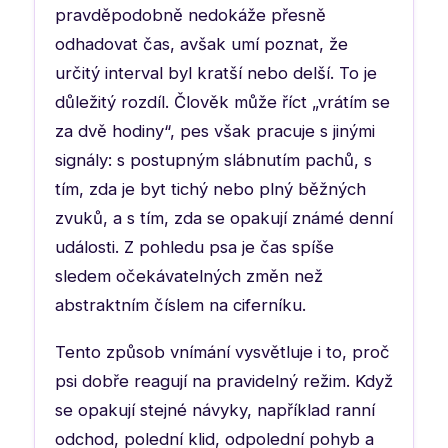
pravděpodobně nedokáže přesně
odhadovat čas, avšak umí poznat, že
určitý interval byl kratší nebo delší. To je
důležitý rozdíl. Člověk může říct „vrátím se
za dvě hodiny“, pes však pracuje s jinými
signály: s postupným slábnutím pachů, s
tím, zda je byt tichý nebo plný běžných
zvuků, a s tím, zda se opakují známé denní
události. Z pohledu psa je čas spíše
sledem očekávatelných změn než
abstraktním číslem na ciferníku.
Tento způsob vnímání vysvětluje i to, proč
psi dobře reagují na pravidelný režim. Když
se opakují stejné návyky, například ranní
odchod, polední klid, odpolední pohyb a