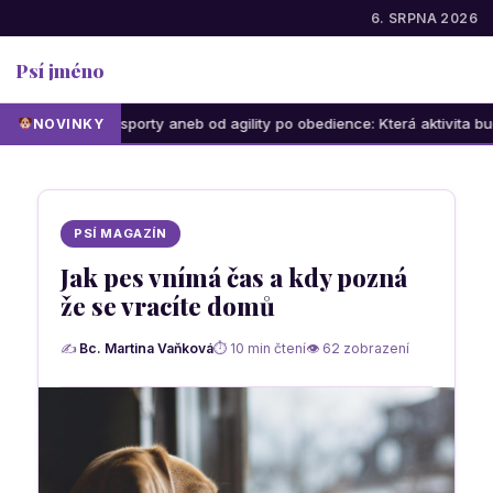
6. SRPNA 2026
Psí jméno
 sporty aneb od agility po obedience: Která aktivita bude bavit vás i v
NOVINKY
PSÍ MAGAZÍN
Jak pes vnímá čas a kdy pozná
že se vracíte domů
✍
Bc. Martina Vaňková
⏱ 10 min čtení
👁 62 zobrazení