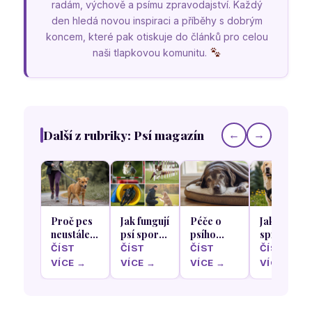
radám, výchově a psímu zpravodajství. Každý
den hledá novou inspiraci a příběhy s dobrým
koncem, které pak otiskuje do článků pro celou
naši tlapkovou komunitu.
Další z rubriky: Psí magazín
←
→
Proč pes
Jak fungují
Péče o
Jak
neustále
psí sporty
psího
správně
tahá na
aneb od
seniora:
vybrat
ČÍST
ČÍST
ČÍST
ČÍST
vodítku a
agility po
Jak mu
obojek,
VÍCE →
VÍCE →
VÍCE →
VÍCE →
jak ho
obedience:
ulevit od
postroj a
chůzi u
Která
bolesti
vodítko,
nohy
aktivita
kloubů a
abyste