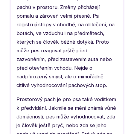
pachů v prostoru. Změny přicházejí
pomalu a zároveň velmi přesně. Psi
registrují stopy v chodbě, na oblečení, na
botách, ve vzduchu i na předmětech,
kterých se člověk běžně dotýká. Proto
může pes reagovat ještě před
zazvoněním, před zastavením auta nebo
před otevřením vchodu. Nejde o
nadpřirozený smysl, ale o mimořádně
citlivé vyhodnocování pachových stop.
Prostorový pach je pro psa také vodítkem
k předvídání. Jakmile se mění známá vůně
domácnosti, pes může vyhodnocovat, zda
je člověk ještě pryč, nebo zda se jeho
pach už vrací do prostředí. Právě zde se