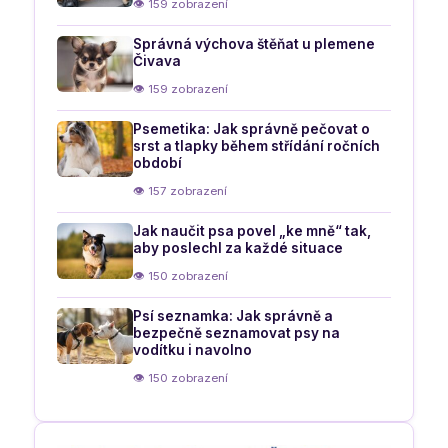
👁 159 zobrazení
Správná výchova štěňat u plemene
Čivava
👁 159 zobrazení
Psemetika: Jak správně pečovat o
srst a tlapky během střídání ročních
období
👁 157 zobrazení
Jak naučit psa povel „ke mně“ tak,
aby poslechl za každé situace
👁 150 zobrazení
Psí seznamka: Jak správně a
bezpečně seznamovat psy na
vodítku i navolno
👁 150 zobrazení