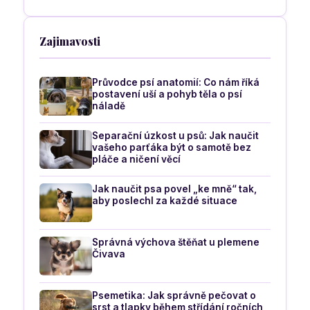
Zajimavosti
Průvodce psí anatomií: Co nám říká
postavení uší a pohyb těla o psí
náladě
Separační úzkost u psů: Jak naučit
vašeho parťáka být o samotě bez
pláče a ničení věcí
Jak naučit psa povel „ke mně“ tak,
aby poslechl za každé situace
Správná výchova štěňat u plemene
Čivava
Psemetika: Jak správně pečovat o
srst a tlapky během střídání ročních