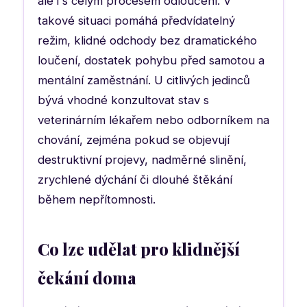
ale i s celým procesem odloučení. V
takové situaci pomáhá předvídatelný
režim, klidné odchody bez dramatického
loučení, dostatek pohybu před samotou a
mentální zaměstnání. U citlivých jedinců
bývá vhodné konzultovat stav s
veterinárním lékařem nebo odborníkem na
chování, zejména pokud se objevují
destruktivní projevy, nadměrné slinění,
zrychlené dýchání či dlouhé štěkání
během nepřítomnosti.
Co lze udělat pro klidnější
čekání doma