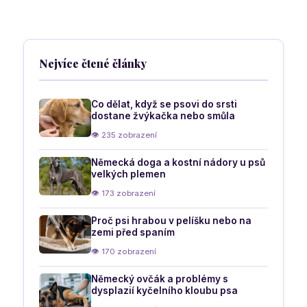
naučit
bude bavit
přizpůsobit
psovi
pomocí
vás i
režim jeho
neničili
pozitivní
vašeho
věku
krční
motivace
psa
páteř a
pohybový
Nejvíce čtené články
aparát
Co dělat, když se psovi do srsti
dostane žvýkačka nebo smůla
👁 235 zobrazení
Německá doga a kostní nádory u psů
velkých plemen
👁 173 zobrazení
Proč psi hrabou v pelíšku nebo na
zemi před spaním
👁 170 zobrazení
Německý ovčák a problémy s
dysplazií kyčelního kloubu psa