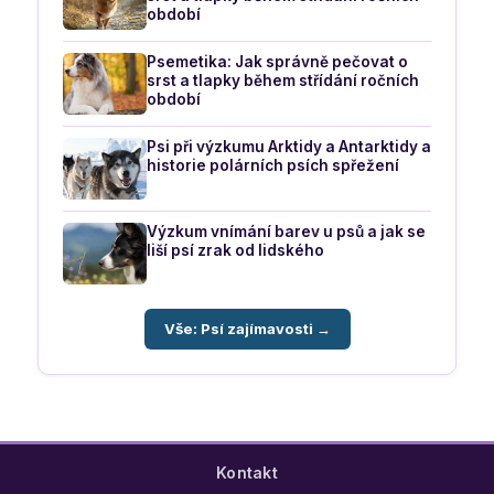
období
Psemetika: Jak správně pečovat o
srst a tlapky během střídání ročních
období
Psi při výzkumu Arktidy a Antarktidy a
historie polárních psích spřežení
Výzkum vnímání barev u psů a jak se
liší psí zrak od lidského
Vše: Psí zajímavosti →
Kontakt