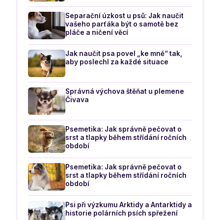
Separační úzkost u psů: Jak naučit
vašeho parťáka být o samotě bez
pláče a ničení věcí
Jak naučit psa povel „ke mně“ tak,
aby poslechl za každé situace
Správná výchova štěňat u plemene
Čivava
Psemetika: Jak správně pečovat o
srst a tlapky během střídání ročních
období
Psemetika: Jak správně pečovat o
srst a tlapky během střídání ročních
období
Psi při výzkumu Arktidy a Antarktidy a
historie polárních psích spřežení