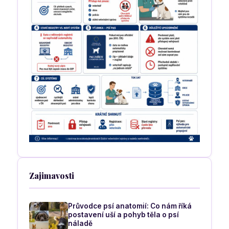
Zajimavosti
Průvodce psí anatomií: Co nám říká
postavení uší a pohyb těla o psí
náladě