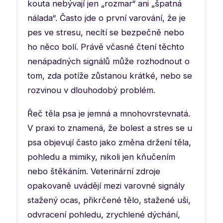
kouta nebývají jen „rozmar“ ani „špatná
nálada“. Často jde o první varování, že je
pes ve stresu, necítí se bezpečně nebo
ho něco bolí. Právě včasné čtení těchto
nenápadných signálů může rozhodnout o
tom, zda potíže zůstanou krátké, nebo se
rozvinou v dlouhodobý problém.
Řeč těla psa je jemná a mnohovrstevnatá.
V praxi to znamená, že bolest a stres se u
psa objevují často jako změna držení těla,
pohledu a mimiky, nikoli jen kňučením
nebo štěkáním. Veterinární zdroje
opakovaně uvádějí mezi varovné signály
stažený ocas, přikrčené tělo, stažené uši,
odvracení pohledu, zrychlené dýchání,