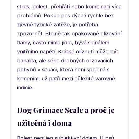
stres, bolest, přehřátí nebo kombinaci více
problémů. Pokud pes dýchá rychle bez
zjevné fyzické zátěže, je potřeba
zpozornět. Stejně tak opakované olizování
tlamy, často mimo jídlo, bývá signálem
vnitřního napětí. Krátké olíznutí může být
banalita, ale série drobných olizovacích
pohybů v situaci, která není spojená s
krmením, už patří mezi důležité varovné
indicie.
Dog Grimace Scale a proč je
užitečná i doma
Bolest není jen subjektivní dojem. U psů