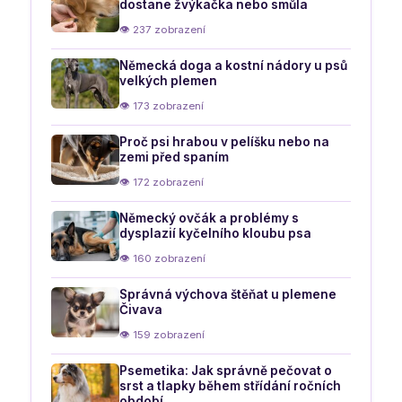
dostane žvýkačka nebo smůla
👁 237 zobrazení
Německá doga a kostní nádory u psů
velkých plemen
👁 173 zobrazení
Proč psi hrabou v pelíšku nebo na
zemi před spaním
👁 172 zobrazení
Německý ovčák a problémy s
dysplazií kyčelního kloubu psa
👁 160 zobrazení
Správná výchova štěňat u plemene
Čivava
👁 159 zobrazení
Psemetika: Jak správně pečovat o
srst a tlapky během střídání ročních
období