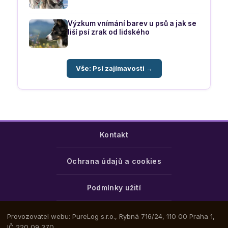
Výzkum vnímání barev u psů a jak se
liší psí zrak od lidského
Vše: Psí zajímavosti →
Kontakt
Ochrana údajů a cookies
Podmínky užití
Provozovatel webu: PureLog s.r.o., Rybná 716/24, 110 00 Praha 1,
IČ 220 09 370