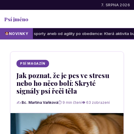
7. SRPNA 2026
Psí jméno
psí sporty aneb od agility po obedience: Která aktivita bude bavit vás 
NOVINKY
PSÍ MAGAZÍN
Jak poznat, že je pes ve stresu
nebo ho něco bolí: Skryté
signály psí řeči těla
✍
Bc. Martina Vaňková
⏱ 9 min čtení
👁 63 zobrazení