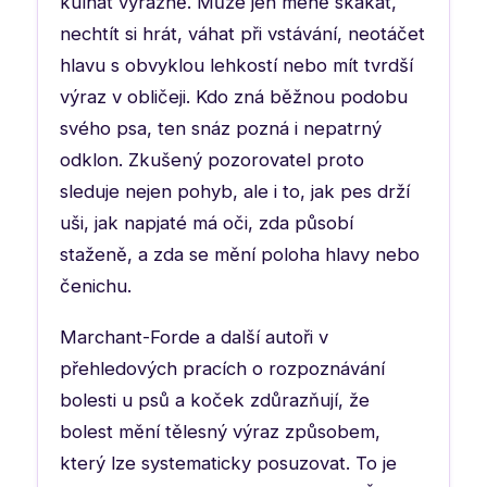
kulhat výrazně. Může jen méně skákat,
nechtít si hrát, váhat při vstávání, neotáčet
hlavu s obvyklou lehkostí nebo mít tvrdší
výraz v obličeji. Kdo zná běžnou podobu
svého psa, ten snáz pozná i nepatrný
odklon. Zkušený pozorovatel proto
sleduje nejen pohyb, ale i to, jak pes drží
uši, jak napjaté má oči, zda působí
staženě, a zda se mění poloha hlavy nebo
čenichu.
Marchant-Forde a další autoři v
přehledových pracích o rozpoznávání
bolesti u psů a koček zdůrazňují, že
bolest mění tělesný výraz způsobem,
který lze systematicky posuzovat. To je