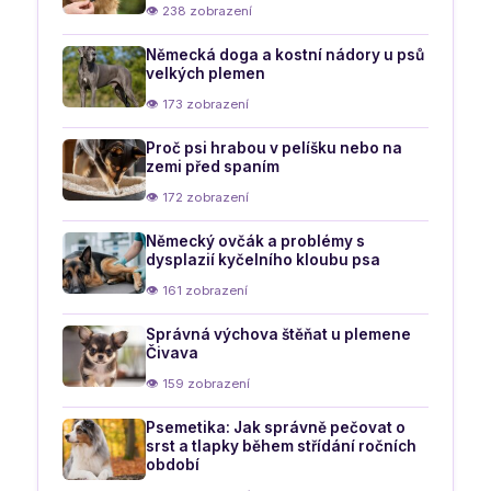
👁 238 zobrazení
Německá doga a kostní nádory u psů
velkých plemen
👁 173 zobrazení
Proč psi hrabou v pelíšku nebo na
zemi před spaním
👁 172 zobrazení
Německý ovčák a problémy s
dysplazií kyčelního kloubu psa
👁 161 zobrazení
Správná výchova štěňat u plemene
Čivava
👁 159 zobrazení
Psemetika: Jak správně pečovat o
srst a tlapky během střídání ročních
období