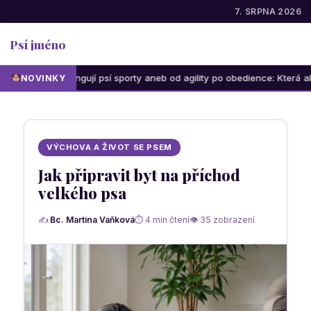
7. SRPNA 2026
Psí jméno
Jak fungují psí sporty aneb od agility po obedience: Která aktivita bud
NOVINKY
VÝCHOVA A ŽIVOT SE PSEM
Jak připravit byt na příchod
velkého psa
✍
Bc. Martina Vaňková
⏱ 4 min čtení
👁 35 zobrazení