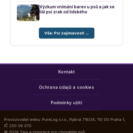
Výzkum vnímání barev u psů a jak se
liší psí zrak od lidského
Vše: Psí zajímavosti →
Kontakt
Ochrana údajů a cookies
Podmínky užití
Provozovatel webu: PureLog s.r.o., Rybná 716/24, 110 00 Praha 1,
IČ 220 09 370
© 2026 Tipy a inspirace pro chovatele psů.