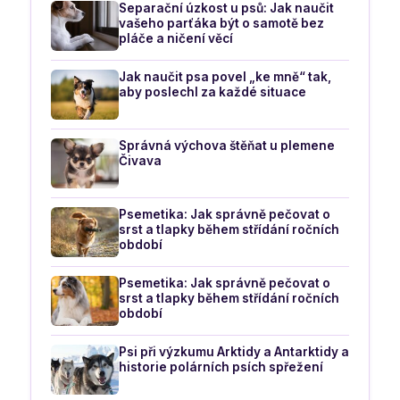
Separační úzkost u psů: Jak naučit
vašeho parťáka být o samotě bez
pláče a ničení věcí
Jak naučit psa povel „ke mně“ tak,
aby poslechl za každé situace
Správná výchova štěňat u plemene
Čivava
Psemetika: Jak správně pečovat o
srst a tlapky během střídání ročních
období
Psemetika: Jak správně pečovat o
srst a tlapky během střídání ročních
období
Psi při výzkumu Arktidy a Antarktidy a
historie polárních psích spřežení