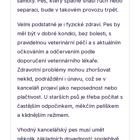
samoty. Pes, který špatně snáší ruch nebo
separaci, bude v takovém provozu trpět.
Velmi podstatné je i fyzické zdraví. Pes by
měl být v dobré kondici, bez bolesti, s
pravidelnou veterinární péčí a s aktuálním
očkováním a odčervením podle
doporučení veterinárního lékaře.
Zdravotní problémy mohou zhoršovat
neklid, podráždění i únavu, což se v
kanceláři projeví jako neposednost nebo
plačtivost. U starších psů je třeba počítat s
častějším odpočinkem, měkčím pelíškem
a klidnějším režimem.
Vhodný kancelářský pes musí umět
několik základních dovedností: spolehlivě