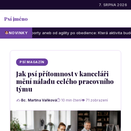
7. SRPNA 2026
Psí jméno
porty aneb od agility po obedience: Která aktivita bude bavit vás i vaš
NOVINKY
PSÍ MAGAZÍN
Jak psí přítomnost v kanceláři
mění náladu celého pracovního
týmu
✍
Bc. Martina Vaňková
⏱ 10 min čtení
👁 71 zobrazení