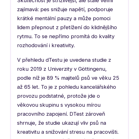
Skutečnost je střízlivější, ale stále velmi
zajímavá: pes snižuje napětí, podporuje
krátké mentální pauzy a může pomoci
lidem přepnout z přetížení do klidnějšího
rytmu. To se nepřímo promítá do kvality
rozhodování i kreativity.
V přehledu dTestu je uvedena studie z
roku 2019 z Univerzity v Göttingenu,
podle níž je 89 % majitelů psů ve věku 25
až 65 let. To je z pohledu kancelářského
provozu podstatné, protože jde o
věkovou skupinu s vysokou mírou
pracovního zapojení. DTest zároveň
shrnuje, že studie ukazují vliv psů na
kreativitu a snižování stresu na pracovišti.