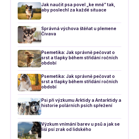
Jak naučit psa povel „ke mně“ tak,
aby poslechl za každé situace
Správná výchova štěňat u plemene
Čivava
Psemetika: Jak správně pečovat o
srst a tlapky během střídání ročních
období
Psemetika: Jak správně pečovat o
srst a tlapky během střídání ročních
období
Psi při výzkumu Arktidy a Antarktidy a
historie polárních psích spřežení
Výzkum vnímání barev u psů a jak se
liší psí zrak od lidského