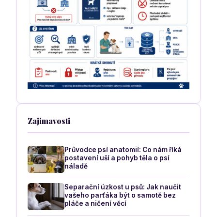
Zajimavosti
Průvodce psí anatomií: Co nám říká
postavení uší a pohyb těla o psí
náladě
Separační úzkost u psů: Jak naučit
vašeho parťáka být o samotě bez
pláče a ničení věcí