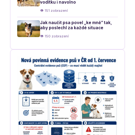
vodítku i navolno
👁 151 zobrazení
Jak naučit psa povel „ke mně“ tak,
aby poslechl za každé situace
👁 150 zobrazení