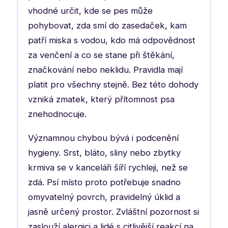
vhodné určit, kde se pes může
pohybovat, zda smí do zasedaček, kam
patří miska s vodou, kdo má odpovědnost
za venčení a co se stane při štěkání,
značkování nebo neklidu. Pravidla mají
platit pro všechny stejně. Bez této dohody
vzniká zmatek, který přítomnost psa
znehodnocuje.
Významnou chybou bývá i podcenění
hygieny. Srst, bláto, sliny nebo zbytky
krmiva se v kanceláři šíří rychleji, než se
zdá. Psí místo proto potřebuje snadno
omyvatelný povrch, pravidelný úklid a
jasně určený prostor. Zvláštní pozornost si
zaslouží alergici a lidé s citlivější reakcí na