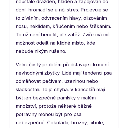
neustále drážděn, hladěn a zapojován do
dění, hromadí se u něj stres. Projevuje se
to zíváním, odvracením hlavy, olizováním
nosu, neklidem, kňučením nebo štěkáním.
To už není benefit, ale zátěž. Zvíře má mít
možnost odejít na klidné místo, kde
nebude nikým rušeno.
Velmi častý problém představuje i krmení
nevhodnými zbytky. Lidé mají tendenci psa
odměňovat pečivem, uzeninou nebo
sladkostmi. To je chyba. V kanceláři mají
být jen bezpečné pamlsky v malém
množství, protože některé běžné
potraviny mohou být pro psa
nebezpečné. Čokoláda, hrozny, cibule,