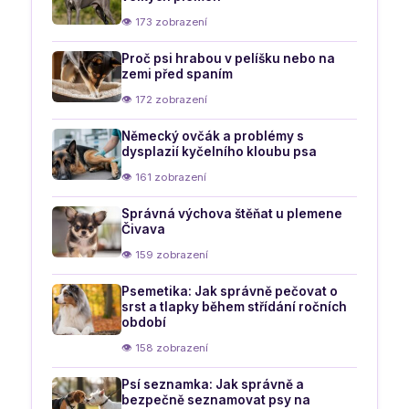
👁 173 zobrazení
Proč psi hrabou v pelíšku nebo na
zemi před spaním
👁 172 zobrazení
Německý ovčák a problémy s
dysplazií kyčelního kloubu psa
👁 161 zobrazení
Správná výchova štěňat u plemene
Čivava
👁 159 zobrazení
Psemetika: Jak správně pečovat o
srst a tlapky během střídání ročních
období
👁 158 zobrazení
Psí seznamka: Jak správně a
bezpečně seznamovat psy na