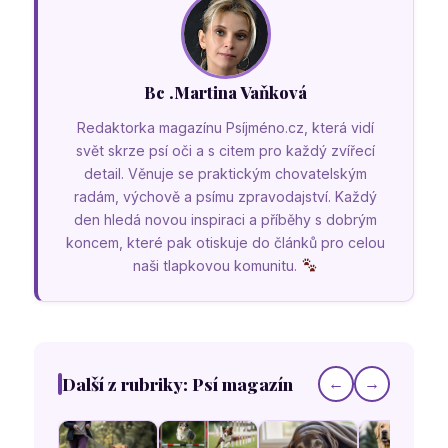
Bc .Martina Vaňková
Redaktorka magazínu Psíjméno.cz, která vidí
svět skrze psí oči a s citem pro každý zvířecí
detail. Věnuje se praktickým chovatelským
radám, výchově a psímu zpravodajství. Každý
den hledá novou inspiraci a příběhy s dobrým
koncem, které pak otiskuje do článků pro celou
naši tlapkovou komunitu.
Další z rubriky: Psí magazín
←
→