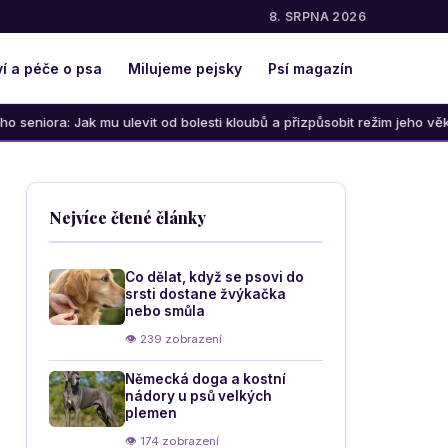
8. SRPNA 2026
í a péče o psa
Milujeme pejsky
Psí magazín
ulevit od bolesti kloubů a přizpůsobit režim jeho věku
Jak
Nejvíce čtené články
Co dělat, když se psovi do
srsti dostane žvýkačka
nebo smůla
👁 239 zobrazení
Německá doga a kostní
nádory u psů velkých
plemen
👁 174 zobrazení