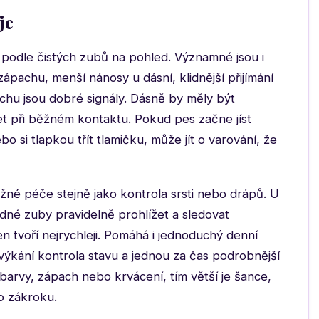
je
odle čistých zubů na pohled. Významné jsou i
pachu, menší nánosy u dásní, klidnější přijímání
nichu jsou dobré signály. Dásně by měly být
t při běžném kontaktu. Pokud pes začne jíst
bo si tlapkou třít tlamičku, může jít o varování, že
žné péče stejně jako kontrola srsti nebo drápů. U
hodné zuby pravidelně prohlížet a sledovat
n tvoří nejrychleji. Pomáhá i jednoduchý denní
výkání kontrola stavu a jednou za čas podrobnější
barvy, zápach nebo krvácení, tím větší je šance,
o zákroku.