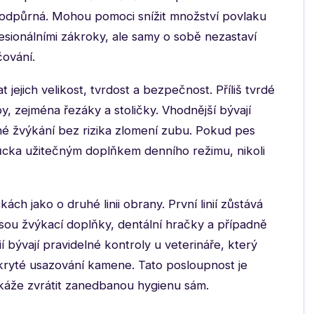
e podpůrná. Mohou pomoci snížit množství povlaku
fesionálními zákroky, ale samy o sobě nezastaví
čování.
 jejich velikost, tvrdost a bezpečnost. Příliš tvrdé
 zejména řezáky a stoličky. Vhodnější bývají
hé žvýkání bez rizika zlomení zubu. Pokud pes
cka užitečným doplňkem denního režimu, nikoli
h jako o druhé linii obrany. První linií zůstává
 jsou žvýkací doplňky, dentální hračky a případně
ií bývají pravidelné kontroly u veterináře, který
kryté usazování kamene. Tato posloupnost je
káže zvrátit zanedbanou hygienu sám.