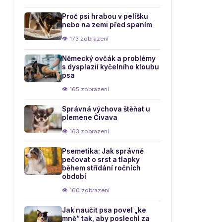
Proč psi hrabou v pelíšku
nebo na zemi před spaním
👁 173 zobrazení
Německý ovčák a problémy
s dysplazií kyčelního kloubu
psa
👁 165 zobrazení
Správná výchova štěňat u
plemene Čivava
👁 163 zobrazení
Psemetika: Jak správně
pečovat o srst a tlapky
během střídání ročních
období
👁 160 zobrazení
Jak naučit psa povel „ke
mně“ tak, aby poslechl za