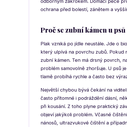
odborným zákrokem. Domácí péče proto
ochrana před bolestí, zánětem a vyšší
Proč se zubní kámen u psů 
Plak vzniká po jídle neustále. Jde o bio
který ulpívá na povrchu zubů. Pokud n
zubní kámen. Ten má drsný povrch, na k
problém samovolně zhoršuje. U psů je
tlamě probíhá rychle a často bez výra
Největší chybou bývá čekání na viditel
často přítomné i podráždění dásní, ně
při kousání. Z toho plyne praktický zá
objeví jakýkoli problém. Včasné čištěn
nánosů, ultrazvukové čištění a přípa