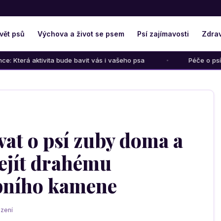
vět psů
Výchova a život se psem
Psí zajímavosti
Zdrav
 bude bavit vás i vašeho psa
Péče o psího seniora: Jak mu 
vat o psí zuby doma a
ejít drahému
bního kamene
zení