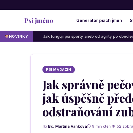
Psí jméno
Generátor psích jmen
S
Jak fungují psí sporty aneb od agility po obedience: Která aktivita
NOVINKY
PSÍ MAGAZÍN
Jak správně pečo
jak úspěšně před
odstraňování zu
✍
Bc. Martina Vaňková
⏱ 9 min čtení
👁 52 zobra