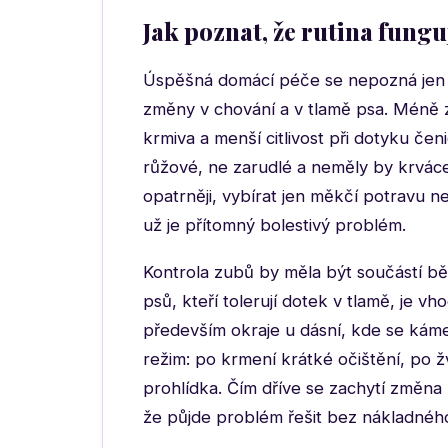
Jak poznat, že rutina fungu
Úspěšná domácí péče se nepozná jen p
změny v chování a v tlamě psa. Méně zá
krmiva a menší citlivost při dotyku če
růžové, ne zarudlé a neměly by krváce
opatrněji, vybírat jen měkčí potravu ne
už je přítomný bolestivý problém.
Kontrola zubů by měla být součástí bě
psů, kteří tolerují dotek v tlamě, je v
především okraje u dásní, kde se káme
režim: po krmení krátké očištění, po ž
prohlídka. Čím dříve se zachytí změna 
že půjde problém řešit bez nákladnéh