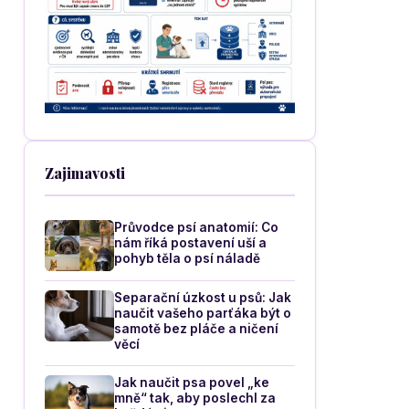
Zajimavosti
Průvodce psí anatomií: Co
nám říká postavení uší a
pohyb těla o psí náladě
Separační úzkost u psů: Jak
naučit vašeho parťáka být o
samotě bez pláče a ničení
věcí
Jak naučit psa povel „ke
mně“ tak, aby poslechl za