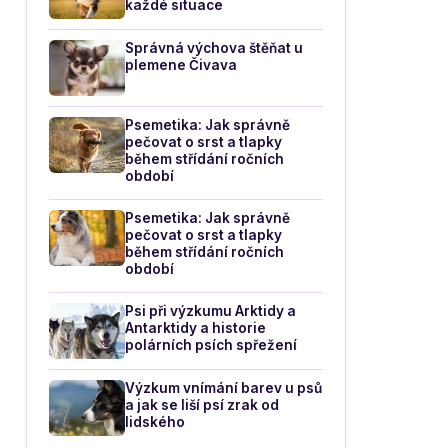
každé situace
Správná výchova štěňat u
plemene Čivava
Psemetika: Jak správně
pečovat o srst a tlapky
během střídání ročních
období
Psemetika: Jak správně
pečovat o srst a tlapky
během střídání ročních
období
Psi při výzkumu Arktidy a
Antarktidy a historie
polárních psích spřežení
Výzkum vnímání barev u psů
a jak se liší psí zrak od
lidského