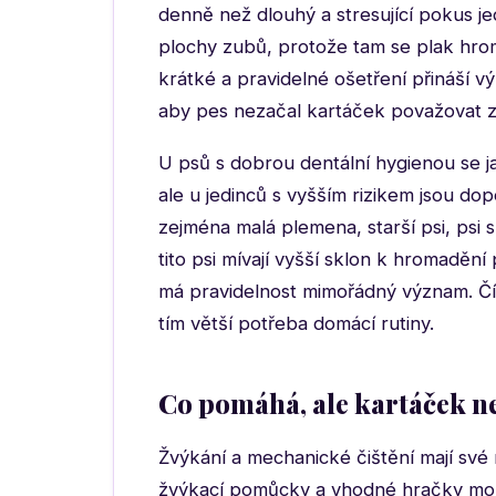
denně než dlouhý a stresující pokus jed
plochy zubů, protože tam se plak hroma
krátké a pravidelné ošetření přináší v
aby pes nezačal kartáček považovat 
U psů s dobrou dentální hygienou se ja
ale u jedinců s vyšším rizikem jsou do
zejména malá plemena, starší psi, psi 
tito psi mívají vyšší sklon k hromadění
má pravidelnost mimořádný význam. Č
tím větší potřeba domácí rutiny.
Co pomáhá, ale kartáček n
Žvýkání a mechanické čištění mají své 
žvýkací pomůcky a vhodné hračky moh