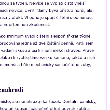
nou za týden. Nejvíce se vyplatí čistit vnější
dí nejvíce. Uvnitř tlamy bývá přístup horší, ale i
ýrazný efekt. Vhodné je spojit čištění s odměnou,
za nepříjemnou zkušenost.
ko minimum uvádí čištění alespoň třikrát týdně,
poručována jedna až dvě čištění denně. Patří sem
s vadami skusu a psi krmení měkčí stravou. Právě
 plaku i k rychlejšímu vzniku kamene, takže u nich
ím menší a hůře mechanicky samočištěné zuby,
enahradí
místo, ale nenahrazují kartáček. Dentální pamlsky,
ou při kousání částečně otírat povrch zubů a