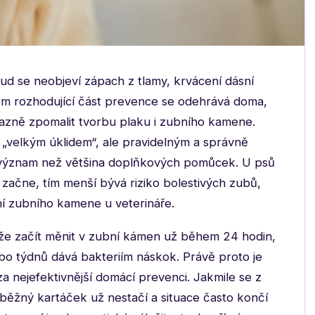
ud se neobjeví zápach z tlamy, krvácení dásní
om rozhodující část prevence se odehrává doma,
razně zpomalit tvorbu plaku i zubního kamene.
 „velkým úklidem“, ale pravidelným a správně
 význam než většina doplňkových pomůcek. U psů
e začne, tím menší bývá riziko bolestivých zubů,
ní zubního kamene u veterináře.
že začít měnit v zubní kámen už během 24 hodin,
bo týdnů dává bakteriím náskok. Právě proto je
 nejefektivnější domácí prevenci. Jakmile se z
ěžný kartáček už nestačí a situace často končí