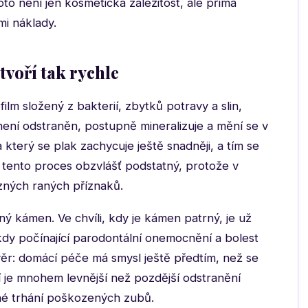
 není jen kosmetická záležitost, ale přímá
mi náklady.
tvoří tak rychle
film složený z bakterií, zbytků potravy a slin,
ení odstraněn, postupně mineralizuje a mění se v
terý se plak zachycuje ještě snadněji, a tím se
 tento proces obzvlášť podstatný, protože v
zných raných příznaků.
ný kámen. Ve chvíli, kdy je kámen patrný, je už
kdy počínající parodontální onemocnění a bolest
věr: domácí péče má smysl ještě předtím, než se
í je mnohem levnější než pozdější odstranění
dné trhání poškozených zubů.