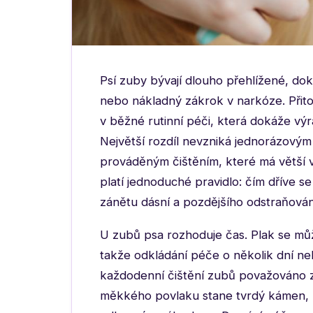
Psí zuby bývají dlouho přehlížené, dok
nebo nákladný zákrok v narkóze. Přit
v běžné rutinní péči, která dokáže vý
Největší rozdíl nevzniká jednorázovým
prováděným čištěním, které má větší
platí jednoduché pravidlo: čím dříve s
zánětu dásní a pozdějšího odstraňová
U zubů psa rozhoduje čas. Plak se mů
takže odkládání péče o několik dní ne
každodenní čištění zubů považováno za
měkkého povlaku stane tvrdý kámen, b