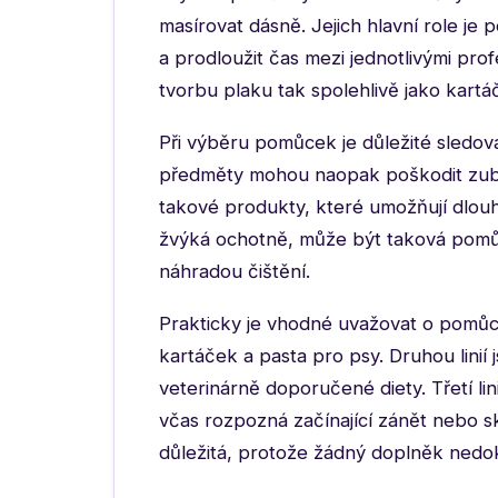
masírovat dásně. Jejich hlavní role j
a prodloužit čas mezi jednotlivými pro
tvorbu plaku tak spolehlivě jako kartá
Při výběru pomůcek je důležité sledovat
předměty mohou naopak poškodit zuby,
takové produkty, které umožňují dlou
žvýká ochotně, může být taková pomů
náhradou čištění.
Prakticky je vhodné uvažovat o pomůckác
kartáček a pasta pro psy. Druhou linií
veterinárně doporučené diety. Třetí lin
včas rozpozná začínající zánět nebo s
důležitá, protože žádný doplněk nedo