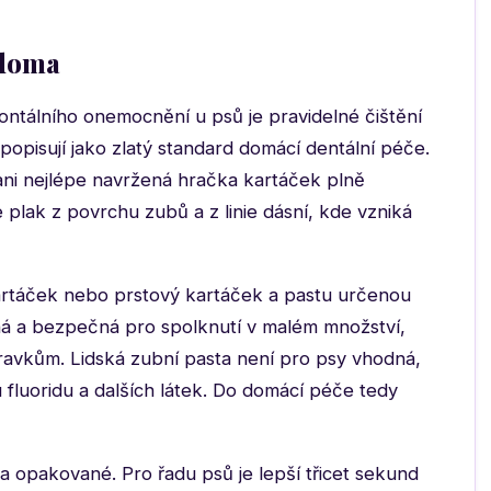
 doma
ntálního onemocnění u psů je pravidelné čištění
 popisují jako zlatý standard domácí dentální péče.
ani nejlépe navržená hračka kartáček plně
 plak z povrchu zubů a z linie dásní, kde vzniká
artáček nebo prstový kartáček a pastu určenou
ná a bezpečná pro spolknutí v malém množství,
ípravkům. Lidská zubní pasta není pro psy vhodná,
 fluoridu a dalších látek. Do domácí péče tedy
a opakované. Pro řadu psů je lepší třicet sekund