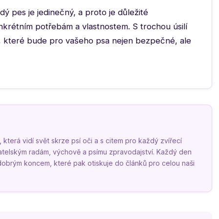
dý pes je jedinečný, a proto je důležité
krétním potřebám a vlastnostem. S trochou úsilí
í, které bude pro vašeho psa nejen bezpečné, ale
terá vidí svět skrze psí oči a s citem pro každý zvířecí
vatelským radám, výchově a psímu zpravodajství. Každý den
 dobrým koncem, které pak otiskuje do článků pro celou naši