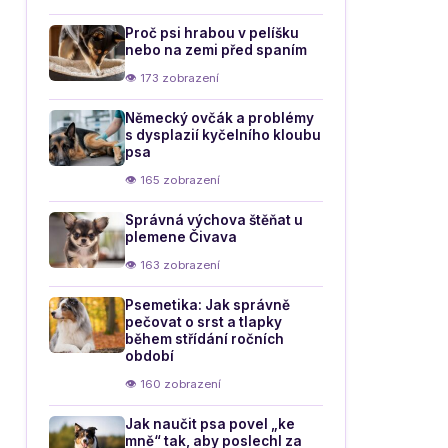
Proč psi hrabou v pelíšku
nebo na zemi před spaním
👁 173 zobrazení
Německý ovčák a problémy
s dysplazií kyčelního kloubu
psa
👁 165 zobrazení
Správná výchova štěňat u
plemene Čivava
👁 163 zobrazení
Psemetika: Jak správně
pečovat o srst a tlapky
během střídání ročních
období
👁 160 zobrazení
Jak naučit psa povel „ke
mně“ tak, aby poslechl za