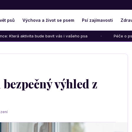
vět psů
Výchova a život se psem
Psí zajímavosti
Zdrav
ta bude bavit vás i vašeho psa
Péče o psího seniora: Jak m
i bezpečný výhled z
zení