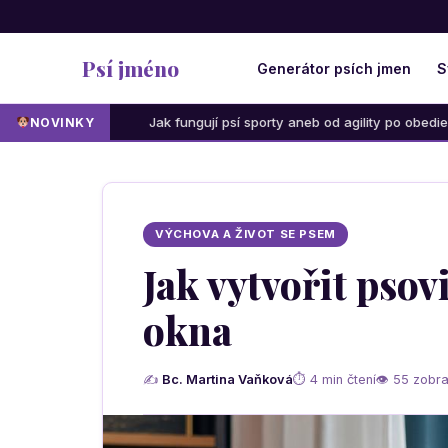
Psí jméno
Generátor psích jmen
S
Jak fungují psí sporty aneb od agility po obedience: Která aktivi
NOVINKY
VÝCHOVA A ŽIVOT SE PSEM
Jak vytvořit psov
okna
✍
Bc. Martina Vaňková
⏱ 4 min čtení
👁 55 zobra