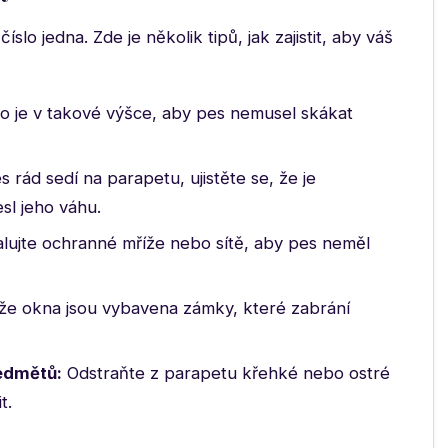
slo jedna. Zde je několik tipů, jak zajistit, aby váš
no je v takové výšce, aby pes nemusel skákat
rád sedí na parapetu, ujistěte se, že je
sl jeho váhu.
alujte ochranné mříže nebo sítě, aby pes neměl
 že okna jsou vybavena zámky, které zabrání
edmětů:
Odstraňte z parapetu křehké nebo ostré
t.