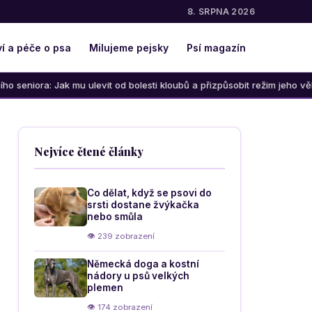
8. SRPNA 2026
í a péče o psa
Milujeme pejsky
Psí magazín
u ulevit od bolesti kloubů a přizpůsobit režim jeho věku
J
Nejvíce čtené články
Co dělat, když se psovi do
srsti dostane žvýkačka
nebo smůla
👁 239 zobrazení
Německá doga a kostní
nádory u psů velkých
plemen
👁 174 zobrazení