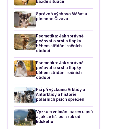
každé situace
Správná výchova štěňat u
plemene Čivava
Psemetika: Jak správně
pečovat o srst a tlapky
během střídání ročních
období
Psemetika: Jak správně
pečovat o srst a tlapky
během střídání ročních
období
Psi při výzkumu Arktidy a
Antarktidy a historie
polárních psích spřežení
Výzkum vnímání barev u psů
a jak se liší psí zrak od
lidského