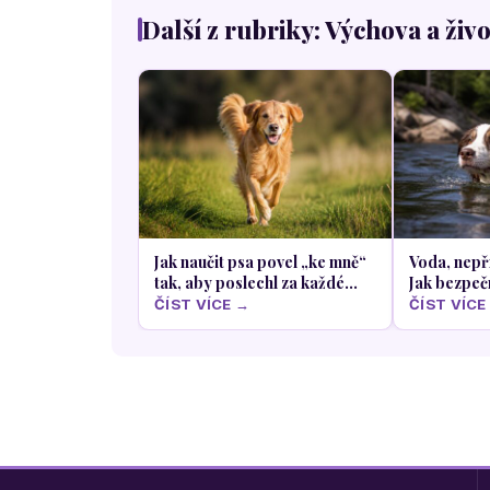
Další z rubriky: Výchova a živ
Jak naučit psa povel „ke mně“
Voda, nepř
tak, aby poslechl za každé
Jak bezpečn
situace
a na co si 
ČÍST VÍCE →
ČÍST VÍCE