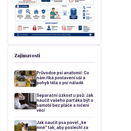
Zajimavosti
Průvodce psí anatomií: Co
nám říká postavení uší a
pohyb těla o psí náladě
Separační úzkost u psů: Jak
naučit vašeho parťáka být o
samotě bez pláče a ničení
věcí
Jak naučit psa povel „ke
mně“ tak, aby poslechl za