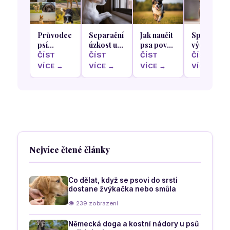
Průvodce
Separační
Jak naučit
Správná
psí
úzkost u
psa povel
výchova
anatomií:
psů: Jak
„ke mně“
štěňat u
ČÍST
ČÍST
ČÍST
ČÍST
Co nám
naučit
tak, aby
plemene
VÍCE →
VÍCE →
VÍCE →
VÍCE →
říká
vašeho
poslechl
Čivava
postavení
parťáka
za každé
uší a
být o
situace
pohyb těla
samotě
o psí
bez pláče
náladě
a ničení
věcí
Nejvíce čtené články
Co dělat, když se psovi do srsti
dostane žvýkačka nebo smůla
👁 239 zobrazení
Německá doga a kostní nádory u psů