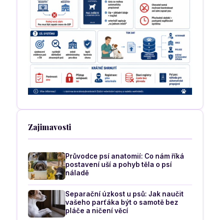
Zajimavosti
Průvodce psí anatomií: Co nám říká
postavení uší a pohyb těla o psí
náladě
Separační úzkost u psů: Jak naučit
vašeho parťáka být o samotě bez
pláče a ničení věcí