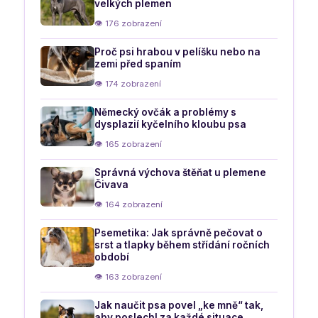
velkých plemen
👁 176 zobrazení
Proč psi hrabou v pelíšku nebo na
zemi před spaním
👁 174 zobrazení
Německý ovčák a problémy s
dysplazií kyčelního kloubu psa
👁 165 zobrazení
Správná výchova štěňat u plemene
Čivava
👁 164 zobrazení
Psemetika: Jak správně pečovat o
srst a tlapky během střídání ročních
období
👁 163 zobrazení
Jak naučit psa povel „ke mně“ tak,
aby poslechl za každé situace