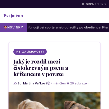
8. SRPNA 2026
Psí jméno
Jak fungují psí sporty aneb od agility po obedience: Která aktivita 
NOVINKY
PSÍ ZAJÍMAVOSTI
Jaký je rozdíl mezi
čistokrevným psem a
křížencem v povaze
✍
Bc. Martina Vaňková
⏱ 4 min čtení
👁 29 zobrazení