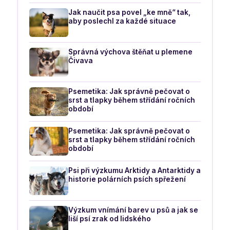
Jak naučit psa povel „ke mně“ tak,
aby poslechl za každé situace
Správná výchova štěňat u plemene
Čivava
Psemetika: Jak správně pečovat o
srst a tlapky během střídání ročních
období
Psemetika: Jak správně pečovat o
srst a tlapky během střídání ročních
období
Psi při výzkumu Arktidy a Antarktidy a
historie polárních psích spřežení
Výzkum vnímání barev u psů a jak se
liší psí zrak od lidského