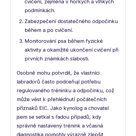
cvičení, zejména v horkých a vlhkých
podmínkách.
Zabezpečení dostatečného odpočinku
během a po cvičení.
Monitorování psa během fyzické
aktivity a okamžité ukončení cvičení při
prvních známkách slabosti.
Osobně mohu potvrdit, že vlastníci
labradorů často podceňují potřebu
regulovaného tréninku a odpočinku, což
může vést k přehlédnutí počátečních
příznaků EIC. Jako kynolog a chovatel
jsem se setkal s řadou případů, kdy
správně nastavený trénink a včasná
diagnostika pomohly výrazně zlepšit