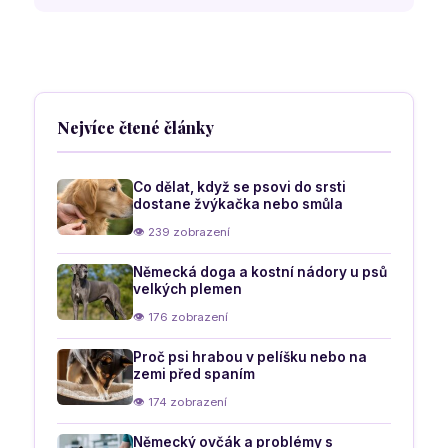
uší a
být o
situace
pohyb těla
samotě
o psí
bez pláče
náladě
a ničení
věcí
Nejvíce čtené články
Co dělat, když se psovi do srsti
dostane žvýkačka nebo smůla
👁 239 zobrazení
Německá doga a kostní nádory u psů
velkých plemen
👁 176 zobrazení
Proč psi hrabou v pelíšku nebo na
zemi před spaním
👁 174 zobrazení
Německý ovčák a problémy s