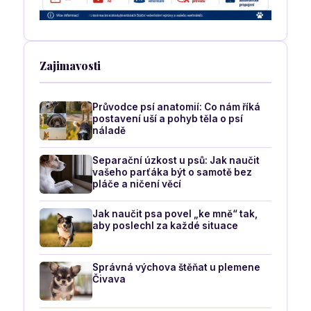
Zajimavosti
Průvodce psí anatomií: Co nám říká
postavení uší a pohyb těla o psí
náladě
Separační úzkost u psů: Jak naučit
vašeho parťáka být o samotě bez
pláče a ničení věcí
Jak naučit psa povel „ke mně“ tak,
aby poslechl za každé situace
Správná výchova štěňat u plemene
Čivava