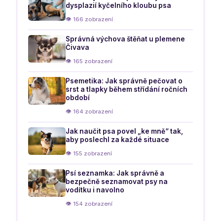
dysplazií kyčelního kloubu psa
👁 166 zobrazení
Správná výchova štěňat u plemene
Čivava
👁 165 zobrazení
Psemetika: Jak správně pečovat o
srst a tlapky během střídání ročních
období
👁 164 zobrazení
Jak naučit psa povel „ke mně“ tak,
aby poslechl za každé situace
👁 155 zobrazení
Psí seznamka: Jak správně a
bezpečně seznamovat psy na
vodítku i navolno
👁 154 zobrazení