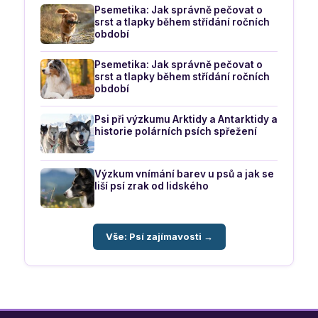
Psemetika: Jak správně pečovat o
srst a tlapky během střídání ročních
období
Psemetika: Jak správně pečovat o
srst a tlapky během střídání ročních
období
Psi při výzkumu Arktidy a Antarktidy a
historie polárních psích spřežení
Výzkum vnímání barev u psů a jak se
liší psí zrak od lidského
Vše: Psí zajímavosti →