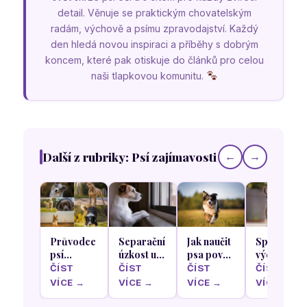
detail. Věnuje se praktickým chovatelským
radám, výchově a psímu zpravodajství. Každý
den hledá novou inspiraci a příběhy s dobrým
koncem, které pak otiskuje do článků pro celou
naši tlapkovou komunitu.
Další z rubriky: Psí zajímavosti
←
→
Průvodce
Separační
Jak naučit
Správná
psí
úzkost u
psa povel
výchova
anatomií:
psů: Jak
„ke mně“
štěňat u
ČÍST
ČÍST
ČÍST
ČÍST
Co nám
naučit
tak, aby
plemene
VÍCE →
VÍCE →
VÍCE →
VÍCE →
říká
vašeho
poslechl
Čivava
postavení
parťáka
za každé