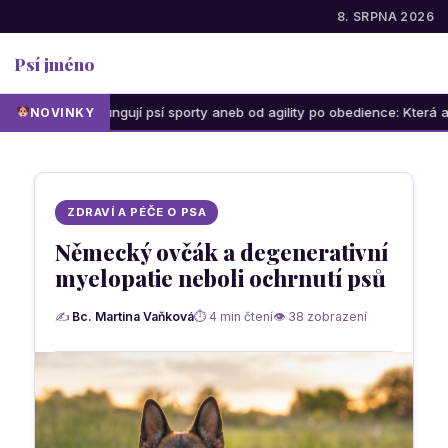
8. SRPNA 2026
Psí jméno
Jak fungují psí sporty aneb od agility po obedience: Která aktivita bud
NOVINKY
ZDRAVÍ A PÉČE O PSA
Německý ovčák a degenerativní
myelopatie neboli ochrnutí psů
✍
Bc. Martina Vaňková
⏱ 4 min čtení
👁 38 zobrazení