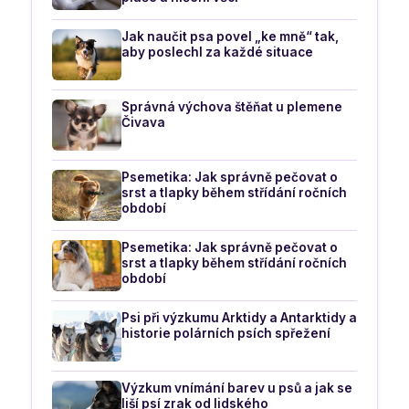
Jak naučit psa povel „ke mně“ tak,
aby poslechl za každé situace
Správná výchova štěňat u plemene
Čivava
Psemetika: Jak správně pečovat o
srst a tlapky během střídání ročních
období
Psemetika: Jak správně pečovat o
srst a tlapky během střídání ročních
období
Psi při výzkumu Arktidy a Antarktidy a
historie polárních psích spřežení
Výzkum vnímání barev u psů a jak se
liší psí zrak od lidského