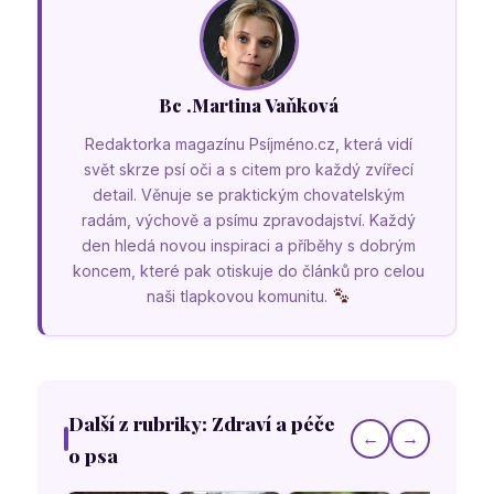
Bc .Martina Vaňková
Redaktorka magazínu Psíjméno.cz, která vidí
svět skrze psí oči a s citem pro každý zvířecí
detail. Věnuje se praktickým chovatelským
radám, výchově a psímu zpravodajství. Každý
den hledá novou inspiraci a příběhy s dobrým
koncem, které pak otiskuje do článků pro celou
naši tlapkovou komunitu.
Další z rubriky: Zdraví a péče
←
→
o psa