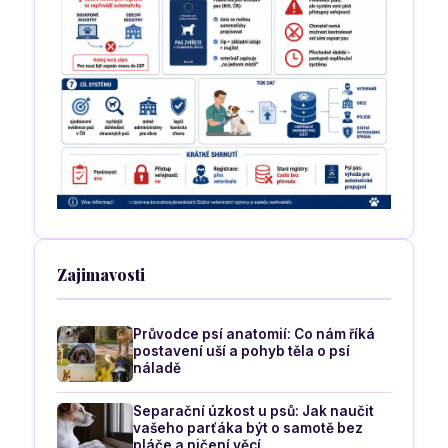
Zajimavosti
Průvodce psí anatomií: Co nám říká
postavení uší a pohyb těla o psí
náladě
Separační úzkost u psů: Jak naučit
vašeho parťáka být o samotě bez
pláče a ničení věcí