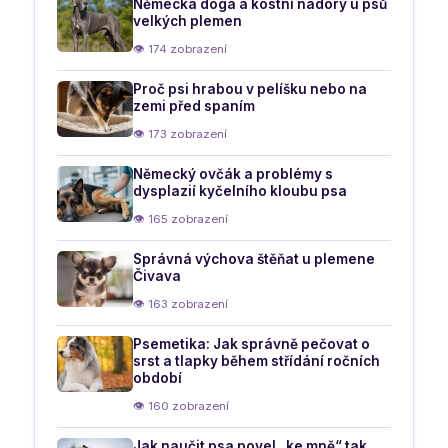
Německá doga a kostní nádory u psů
velkých plemen
👁 174 zobrazení
Proč psi hrabou v pelíšku nebo na
zemi před spaním
👁 173 zobrazení
Německý ovčák a problémy s
dysplazií kyčelního kloubu psa
👁 165 zobrazení
Správná výchova štěňat u plemene
Čivava
👁 163 zobrazení
Psemetika: Jak správně pečovat o
srst a tlapky během střídání ročních
období
👁 160 zobrazení
Jak naučit psa povel „ke mně“ tak,