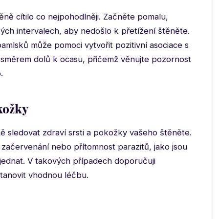
těně cítilo co nejpohodlněji. Začněte pomalu,
ých intervalech, aby nedošlo k přetížení štěněte.
pamlsků může pomoci vytvořit pozitivní asociace s
y směrem dolů k ocasu, přičemž věnujte pozornost
.
okožky
 sledovat zdraví srsti a pokožky vašeho štěněte.
ačervenání nebo přítomnost parazitů, jako jsou
ě jednat. V takových případech doporučuji
stanovit vhodnou léčbu.