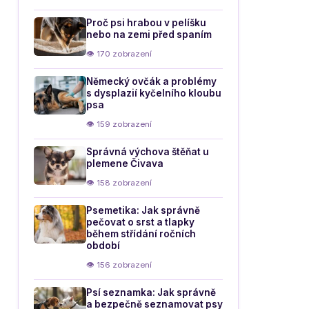
Proč psi hrabou v pelíšku
nebo na zemi před spaním
👁 170 zobrazení
Německý ovčák a problémy
s dysplazií kyčelního kloubu
psa
👁 159 zobrazení
Správná výchova štěňat u
plemene Čivava
👁 158 zobrazení
Psemetika: Jak správně
pečovat o srst a tlapky
během střídání ročních
období
👁 156 zobrazení
Psí seznamka: Jak správně
a bezpečně seznamovat psy