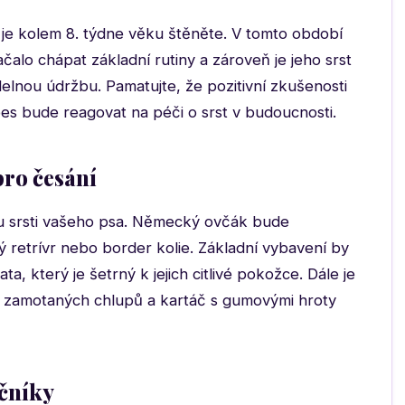
t je kolem 8. týdne věku štěněte. V tomto období
čalo chápat základní rutiny a zároveň je jeho srst
idelnou údržbu. Pamatujte, že pozitivní zkušenosti
pes bude reagovat na péči o srst v budoucnosti.
pro česání
pu srsti vašeho psa. Německý ovčák bude
ý retrívr nebo border kolie. Základní vybavení by
, který je šetrný k jejich citlivé pokožce. Dále je
 zamotaných chlupů a kartáč s gumovými hroty
ečníky