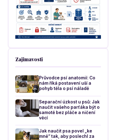
Zajimavosti
Průvodce psí anatomií: Co
nám říká postavení uší a
pohyb těla o psí náladě
Separační úzkost u psů: Jak
naučit vašeho parťáka být o
samotě bez pláče a ničení
věcí
Jak naučit psa povel „ke
mně“ tak, aby poslechl za