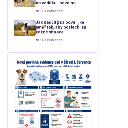
na vodítku i navolno
👁 149 zobrazení
Jak naučit psa povel „ke
mně“ tak, aby poslechl za
každé situace
👁 149 zobrazení