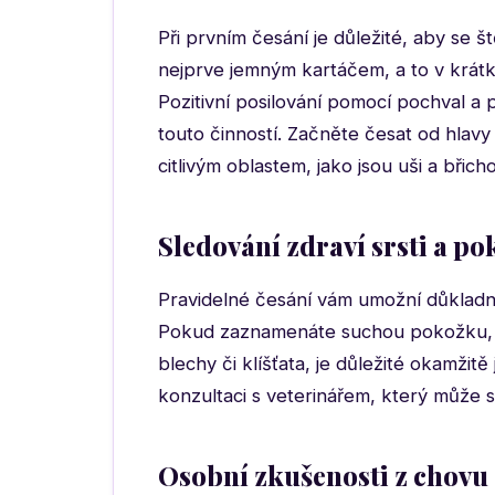
Při prvním česání je důležité, aby se š
nejprve jemným kartáčem, a to v krátk
Pozitivní posilování pomocí pochval a 
touto činností. Začněte česat od hlav
citlivým oblastem, jako jsou uši a břicho
Sledování zdraví srsti a p
Pravidelné česání vám umožní důkladně
Pokud zaznamenáte suchou pokožku, z
blechy či klíšťata, je důležité okamžit
konzultaci s veterinářem, který může 
Osobní zkušenosti z chovu