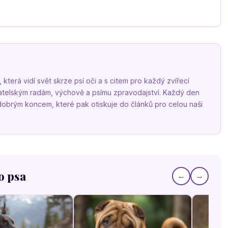
terá vidí svět skrze psí oči a s citem pro každý zvířecí
vatelským radám, výchově a psímu zpravodajství. Každý den
 dobrým koncem, které pak otiskuje do článků pro celou naši
o psa
←
→