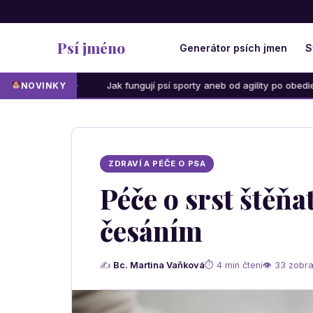
Psí jméno
Generátor psích jmen
S
Jak fungují psí sporty aneb od agility po obedience: Která aktiv
NOVINKY
ZDRAVÍ A PÉČE O PSA
Péče o srst štěňa
česáním
✍
Bc. Martina Vaňková
⏱ 4 min čtení
👁 33 zobra