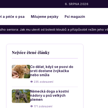
6. SRPNA 2026
í a péče o psa
Milujeme pejsky
Psí magazín
mu ulevit od bolesti kloubů a přizpůsobit režim jeho věku
Nejvíce čtené články
Co dělat, když se psovi do
srsti dostane žvýkačka
nebo smůla
👁 235 zobrazení
Německá doga a kostní
nádory u psů velkých
plemen
👁 171 zobrazení