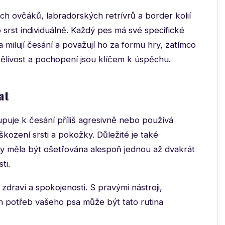
 ovčáků, labradorských retrívrů a border kolií
 o srst individuálně. Každý pes má své specifické
milují česání a považují ho za formu hry, zatímco
ělivost a pochopení jsou klíčem k úspěchu.
at
puje k česání příliš agresivně nebo používá
kození srsti a pokožky. Důležité je také
 by měla být ošetřována alespoň jednou až dvakrát
ti.
 zdraví a spokojenosti. S pravými nástroji,
h potřeb vašeho psa může být tato rutina