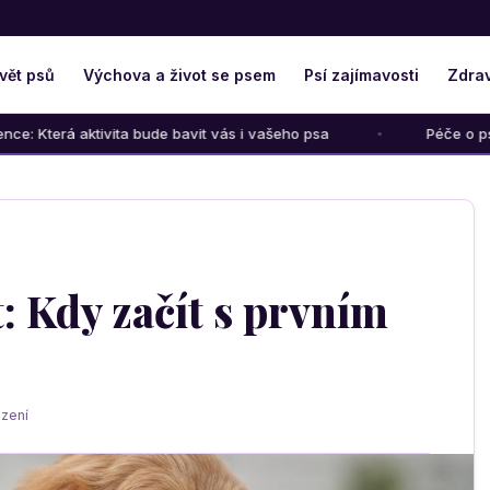
vět psů
Výchova a život se psem
Psí zajímavosti
Zdrav
ita bude bavit vás i vašeho psa
Péče o psího seniora: Jak 
t: Kdy začít s prvním
zení