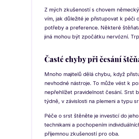
Z mých zkušeností s chovem německých
vím, jak důležité je přistupovat k péči
potřeby a preference. Některé štěňata 
jiná mohou být zpočátku nervózní. Trp
Časté chyby při česání štěň
Mnoho majitelů dělá chybu, když přistu
nevhodné nástroje. To může vést k poš
nepřehlížet pravidelnost česání. Srst
týdně, v závislosti na plemeni a typu srs
Péče o srst štěněte je investicí do jeho
technikami a pochopením individuálníc
příjemnou zkušeností pro oba.