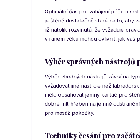
Optimální čas pro zahájení péče o srs
je štěně dostatečně staré na to, aby za
již natolik rozvinutá, že vyžaduje prav
v raném věku mohou ovlivnit, jak váš 
Výběr správných nástrojů 
Výběr vhodných nástrojů závisí na ty
vyžadovat jiné nástroje než labradorsk
mělo obsahovat jemný kartáč pro štěňata
dobré mít hřeben na jemné odstranění
pro masáž pokožky.
Techniky česání pro začát