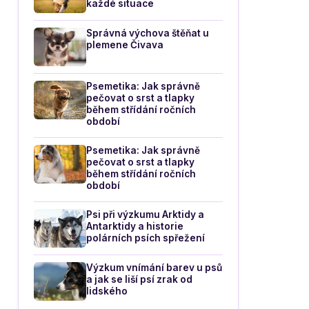
každé situace
Správná výchova štěňat u
plemene Čivava
Psemetika: Jak správně
pečovat o srst a tlapky
během střídání ročních
období
Psemetika: Jak správně
pečovat o srst a tlapky
během střídání ročních
období
Psi při výzkumu Arktidy a
Antarktidy a historie
polárních psích spřežení
Výzkum vnímání barev u psů
a jak se liší psí zrak od
lidského