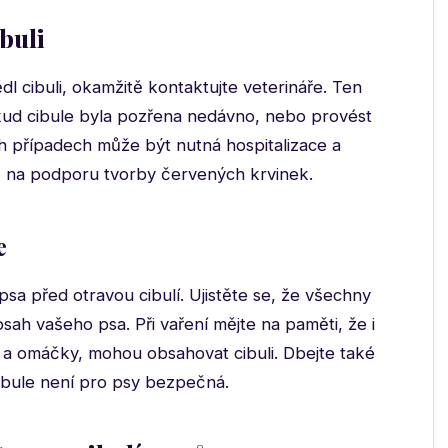
ibuli
l cibuli, okamžitě kontaktujte veterináře. Ten
kud cibule byla pozřena nedávno, nebo provést
ch případech může být nutná hospitalizace a
ů na podporu tvorby červených krvinek.
e
sa před otravou cibulí. Ujistěte se, že všechny
osah vašeho psa. Při vaření mějte na paměti, že i
y a omáčky, mohou obsahovat cibuli. Dbejte také
cibule není pro psy bezpečná.