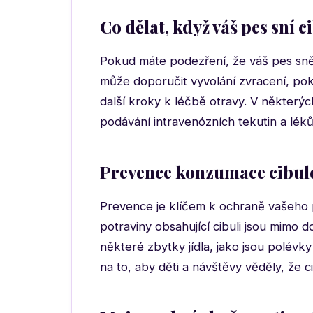
Co dělat, když váš pes sní c
Pokud máte podezření, že váš pes sněd
může doporučit vyvolání zvracení, po
další kroky k léčbě otravy. V některý
podávání intravenózních tekutin a lék
Prevence konzumace cibul
Prevence je klíčem k ochraně vašeho p
potraviny obsahující cibuli jsou mimo d
některé zbytky jídla, jako jsou polévk
na to, aby děti a návštěvy věděly, že 