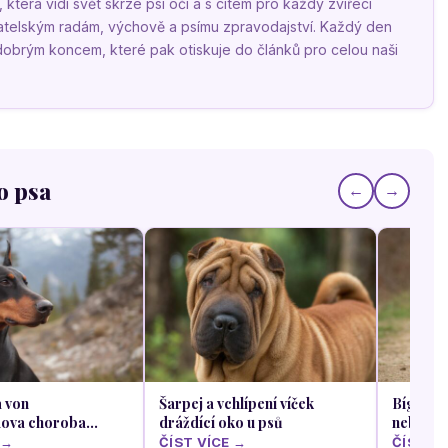
terá vidí svět skrze psí oči a s citem pro každý zvířecí
vatelským radám, výchově a psímu zpravodajství. Každý den
 dobrým koncem, které pak otiskuje do článků pro celou naši
o psa
←
→
 von
Šarpej a vchlípení víček
Bígl a 
dova choroba
dráždící oko u psů
neboli z
cha srážlivosti
 →
ČÍST VÍCE →
ČÍST VÍ