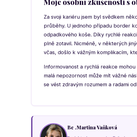
Moje osobní zkušenosti s o
Za svoji kariéru jsem byl svědkem něko
průběhy. U jednoho případu border ko
odpadkového koše. Díky rychlé reakci 
plně zotavil. Nicméně, v některých jin
včas, došlo k vážným komplikacím, kt
Informovanost a rychlá reakce mohou za
malá nepozornost může mít vážné násl
se vést zdravým rozumem a radami od
Bc .Martina Vaňková