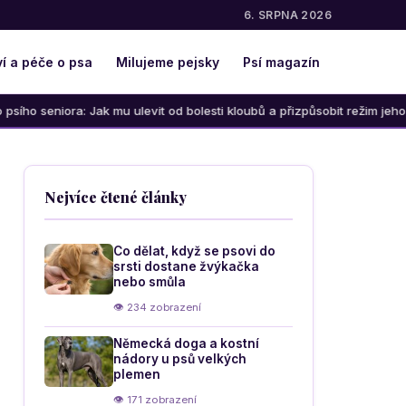
6. SRPNA 2026
í a péče o psa
Milujeme pejsky
Psí magazín
ra: Jak mu ulevit od bolesti kloubů a přizpůsobit režim jeho věku
Nejvíce čtené články
Co dělat, když se psovi do
srsti dostane žvýkačka
nebo smůla
👁 234 zobrazení
Německá doga a kostní
nádory u psů velkých
plemen
👁 171 zobrazení