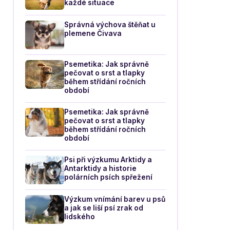
každé situace
Správná výchova štěňat u
plemene Čivava
Psemetika: Jak správně
pečovat o srst a tlapky
během střídání ročních
období
Psemetika: Jak správně
pečovat o srst a tlapky
během střídání ročních
období
Psi při výzkumu Arktidy a
Antarktidy a historie
polárních psích spřežení
Výzkum vnímání barev u psů
a jak se liší psí zrak od
lidského