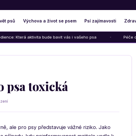
vět psů
Výchova a život se psem
Psí zajímavosti
Zdrav
rá aktivita bude bavit vás i vašeho psa
Péče o psího senio
o psa toxická
zení
ně, ale pro psy představuje vážné riziko. Jako