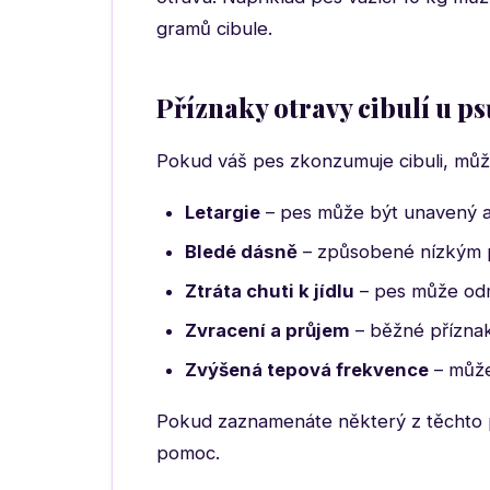
gramů cibule.
Příznaky otravy cibulí u ps
Pokud váš pes zkonzumuje cibuli, může
Letargie
– pes může být unavený a 
Bledé dásně
– způsobené nízkým 
Ztráta chuti k jídlu
– pes může odm
Zvracení a průjem
– běžné příznak
Zvýšená tepová frekvence
– může
Pokud zaznamenáte některý z těchto př
pomoc.