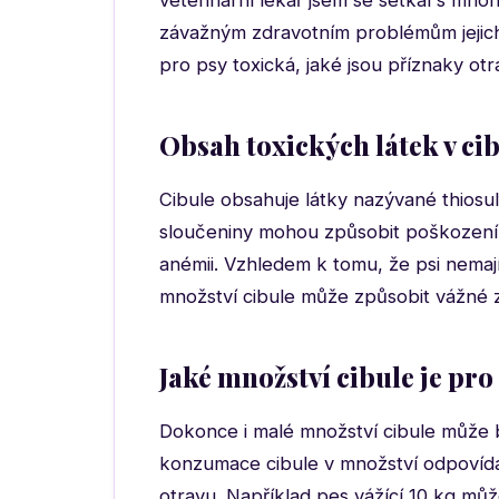
veterinární lékař jsem se setkal s mno
závažným zdravotním problémům jejich 
pro psy toxická, jaké jsou příznaky ot
Obsah toxických látek v cib
Cibule obsahuje látky nazývané thiosu
sloučeniny mohou způsobit poškození
anémii. Vzhledem k tomu, že psi nemají
množství cibule může způsobit vážné 
Jaké množství cibule je pr
Dokonce i malé množství cibule může b
konzumace cibule v množství odpovída
otravu. Například pes vážící 10 kg m