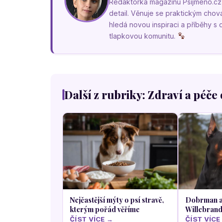
Redaktorka magazínu Psíjméno.cz, k
detail. Věnuje se praktickým cho
hledá novou inspiraci a příběhy s
tlapkovou komunitu.
Další z rubriky: Zdraví a péče 
Nejčastější mýty o psí stravě,
Dobrman a
kterým pořád věříme
Willebran
neboli poru
ČÍST VÍCE →
ČÍST VÍCE