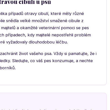
travou cibulí u psů
lika případů otravy cibulí, které měly různé
lie snědla velké množství smažené cibule z
majitelů a okamžité veterinární pomoci se pes
ých případech, kdy majitelé nepostřehli problém
eré vyžadovaly dlouhodobou léčbu.
chránit život vašeho psa. Vždy si pamatujte, že i
edky. Sledujte, co váš pes konzumuje, a nechte
borníků.