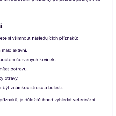
ů
te si všimnout následujících příznaků:
málo aktivní.
počtem červených krvinek.
ítat potravu.
y otravy.
 být známkou stresu a bolesti.
íznaků, je důležité ihned vyhledat veterinární