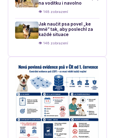
na vodítku i navolno
👁 148 zobrazení
Jak naučit psa povel „ke
mně“ tak, aby poslechl za
každé situace
👁 148 zobrazení