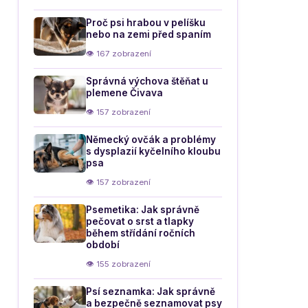
Proč psi hrabou v pelíšku
nebo na zemi před spaním
👁 167 zobrazení
Správná výchova štěňat u
plemene Čivava
👁 157 zobrazení
Německý ovčák a problémy
s dysplazií kyčelního kloubu
psa
👁 157 zobrazení
Psemetika: Jak správně
pečovat o srst a tlapky
během střídání ročních
období
👁 155 zobrazení
Psí seznamka: Jak správně
a bezpečně seznamovat psy