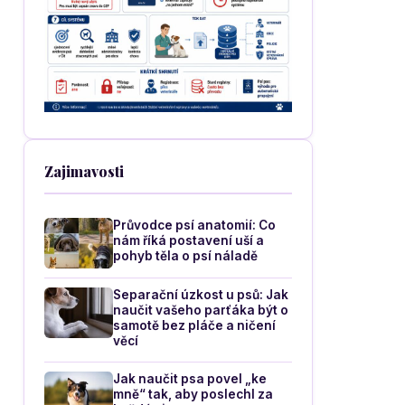
Zajimavosti
Průvodce psí anatomií: Co
nám říká postavení uší a
pohyb těla o psí náladě
Separační úzkost u psů: Jak
naučit vašeho parťáka být o
samotě bez pláče a ničení
věcí
Jak naučit psa povel „ke
mně“ tak, aby poslechl za