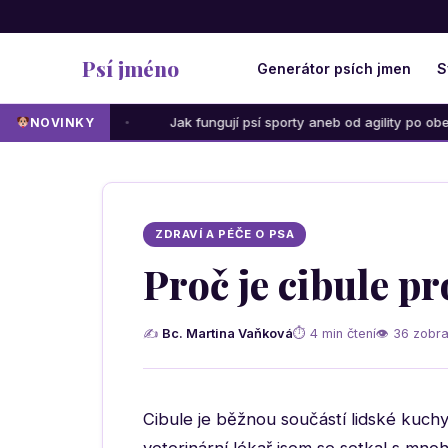
Psí jméno
Generátor psích jmen
S
e
Jak fungují psí sporty aneb od agility po obedience: Kte
NOVINKY
ZDRAVÍ A PÉČE O PSA
Proč je cibule pr
✍
Bc. Martina Vaňková
⏱ 4 min čtení
👁 36 zobra
Cibule je běžnou součástí lidské kuchy