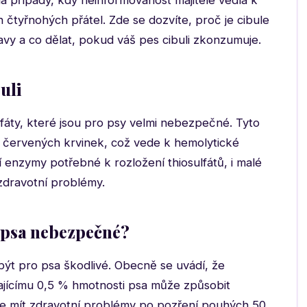
ha případy, kdy neinformovanost majitele vedla k
čtyřnohých přátel. Zde se dozvíte, proč je cibule
ravy a co dělat, pokud váš pes cibuli zkonzumuje.
uli
lfáty, které jsou pro psy velmi nebezpečné. Tyto
 červených krvinek, což vede k hemolytické
 enzymy potřebné k rozložení thiosulfátů, i malé
zdravotní problémy.
o psa nebezpečné?
ýt pro psa škodlivé. Obecně se uvádí, že
jícímu 0,5 % hmotnosti psa může způsobit
ůže mít zdravotní problémy po pozření pouhých 50