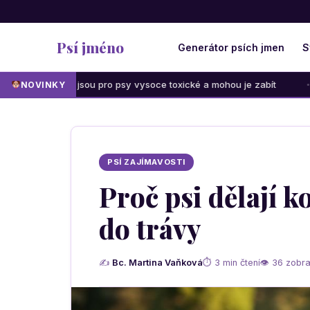
Psí jméno
Generátor psích jmen
S
ny jsou pro psy vysoce toxické a mohou je zabít
Jak unavi
NOVINKY
PSÍ ZAJÍMAVOSTI
Proč psi dělají k
do trávy
✍
Bc. Martina Vaňková
⏱ 3 min čtení
👁 36 zobra