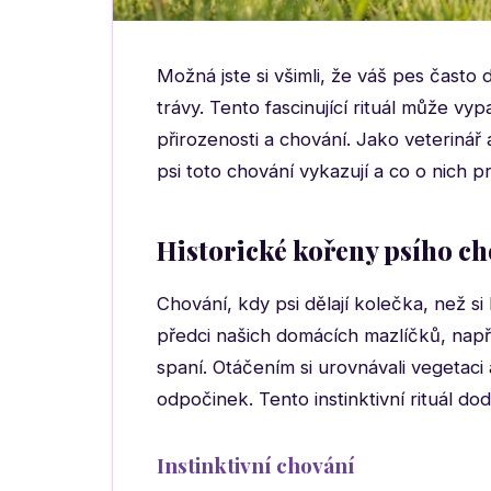
Možná jste si všimli, že váš pes často
trávy. Tento fascinující rituál může vy
přirozenosti a chování. Jako veterinář
psi toto chování vykazují a co o nich p
Historické kořeny psího c
Chování, kdy psi dělají kolečka, než si
předci našich domácích mazlíčků, napří
spaní. Otáčením si urovnávali vegetaci
odpočinek. Tento instinktivní rituál d
Instinktivní chování