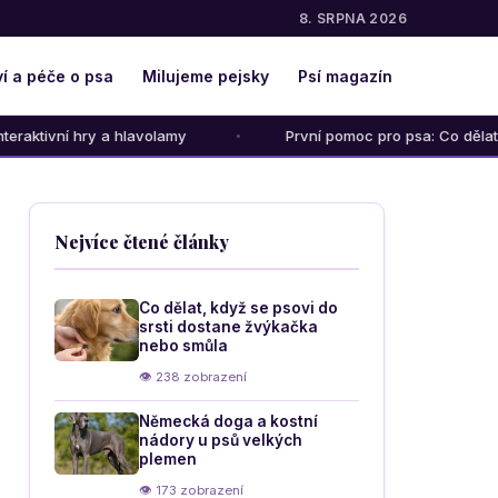
8. SRPNA 2026
í a péče o psa
Milujeme pejsky
Psí magazín
 a hlavolamy
První pomoc pro psa: Co dělat při otravě, uš
Nejvíce čtené články
Co dělat, když se psovi do
srsti dostane žvýkačka
nebo smůla
👁 238 zobrazení
Německá doga a kostní
nádory u psů velkých
plemen
👁 173 zobrazení