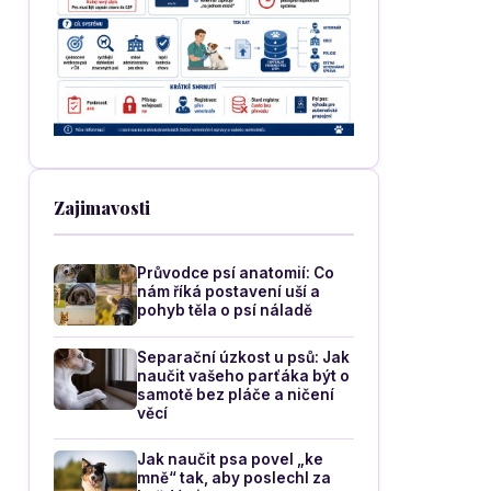
Zajimavosti
Průvodce psí anatomií: Co
nám říká postavení uší a
pohyb těla o psí náladě
Separační úzkost u psů: Jak
naučit vašeho parťáka být o
samotě bez pláče a ničení
věcí
Jak naučit psa povel „ke
mně“ tak, aby poslechl za