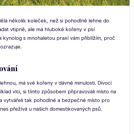
 dělá několik koleček, než si pohodlně lehne do
padat vtipně, ale má hluboké kořeny v psí
 a kynolog s mnohaletou praxí vám přiblížím, proč
rozrazuje.
hování
 lehnou, má své kořeny v dávné minulosti. Divocí
klad vlci, si tímto způsobem připravovali místo na
 a vytvářeli tak pohodlné a bezpečné místo pro
odnes přežívá u našich domestikovaných psů.