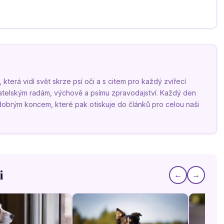
terá vidí svět skrze psí oči a s citem pro každý zvířecí
vatelským radám, výchově a psímu zpravodajství. Každý den
 dobrým koncem, které pak otiskuje do článků pro celou naši
i
←
→