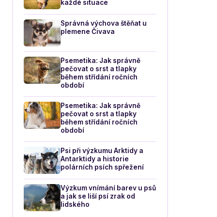
každé situace
Správná výchova štěňat u
plemene Čivava
Psemetika: Jak správně
pečovat o srst a tlapky
během střídání ročních
období
Psemetika: Jak správně
pečovat o srst a tlapky
během střídání ročních
období
Psi při výzkumu Arktidy a
Antarktidy a historie
polárních psích spřežení
Výzkum vnímání barev u psů
a jak se liší psí zrak od
lidského