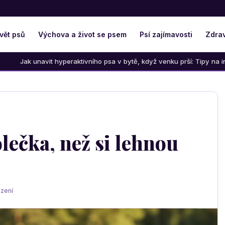
vět psů
Výchova a život se psem
Psí zajímavosti
Zdrav
t hyperaktivního psa v bytě, když venku prší: Tipy na interaktivní hry
olečka, než si lehnou
zení