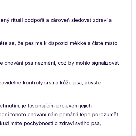
ný rituál podpořit a zároveň sledovat zdraví a
těte se, že pes má k dispozici měkké a čisté místo
e chování psa nezmění, což by mohlo signalizovat
avidelné kontroly srsti a kůže psa, abyste
ehnutím, je fascinujícím projevem jejich
hopení tohoto chování nám pomáhá lépe porozumět
okud máte pochybnosti o zdraví svého psa,