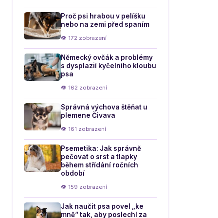
Proč psi hrabou v pelíšku
nebo na zemi před spaním
👁 172 zobrazení
Německý ovčák a problémy
s dysplazií kyčelního kloubu
psa
👁 162 zobrazení
Správná výchova štěňat u
plemene Čivava
👁 161 zobrazení
Psemetika: Jak správně
pečovat o srst a tlapky
během střídání ročních
období
👁 159 zobrazení
Jak naučit psa povel „ke
mně“ tak, aby poslechl za