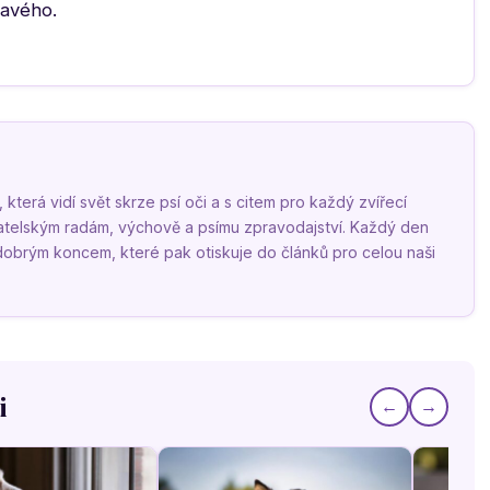
ravého.
terá vidí svět skrze psí oči a s citem pro každý zvířecí
vatelským radám, výchově a psímu zpravodajství. Každý den
 dobrým koncem, které pak otiskuje do článků pro celou naši
i
←
→