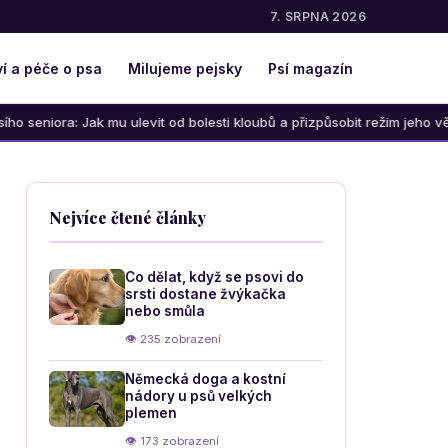
7. SRPNA 2026
í a péče o psa
Milujeme pejsky
Psí magazín
u ulevit od bolesti kloubů a přizpůsobit režim jeho věku
J
Nejvíce čtené články
Co dělat, když se psovi do
srsti dostane žvýkačka
nebo smůla
👁 235 zobrazení
Německá doga a kostní
nádory u psů velkých
plemen
👁 173 zobrazení