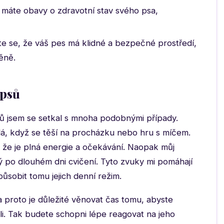
máte obavy o zdravotní stav svého psa,
te se, že váš pes má klidné a bezpečné prostředí,
ěně.
 psů
sů jsem se setkal s mnoha podobnými případy.
lá, když se těší na procházku nebo hru s míčem.
 že je plná energie a očekávání. Naopak můj
 po dlouhém dni cvičení. Tyto zvuky mi pomáhají
ůsobit tomu jejich denní režim.
a proto je důležité věnovat čas tomu, abyste
i. Tak budete schopni lépe reagovat na jeho