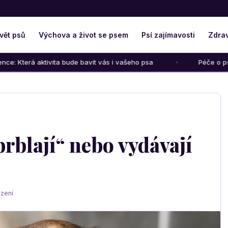
vět psů
Výchova a život se psem
Psí zajímavosti
Zdrav
ta bude bavit vás i vašeho psa
Péče o psího seniora: Jak m
brblají“ nebo vydávají
zení