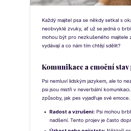
Každý majitel psa se někdy setkal s o
neobvyklé zvuky, ať už se jedná o brb
mohou být pro nezkušeného majitele z
vydávají a co nám tím chtějí sdělit?
Komunikace a emoční stav 
Psi nemluví lidským jazykem, ale to n
psi jsou mistři v neverbální komunikac
způsoby, jak pes vyjadřuje své emoce.
Radost a vzrušení:
Psi mohou brbla
nadšení. Tento projev je často d
Úzkost nebo nejistota:
Někteří psi