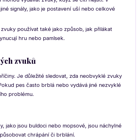
 jiné signály, jako je postavení uší nebo celkové
zvuky používat také jako způsob, jak přilákat
vynucují hru nebo pamlsek.
lých zvuků
říčiny. Je důležité sledovat, zda neobvyklé zvuky
Pokud pes často brblá nebo vydává jiné nezvyklé
ího problému.
y, jako jsou buldoci nebo mopsové, jsou náchylné
působovat chrápání či brblání.