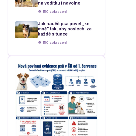
na vodítku i navolno
👁 150 zobrazení
Jak naučit psa povel „ke
mně“ tak, aby poslechl za
každé situace
👁 150 zobrazení