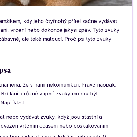
kamžikem, kdy jeho čtyřnohý přítel začne vydávat
lání, vrčení nebo dokonce jakýsi zpěv. Tyto zvuky
ábavné, ale také matoucí. Proč psi tyto zvuky
psa
eznamená, že s námi nekomunikují. Právě naopak,
i. Brblání a různé vtipné zvuky mohou být
 Například:
t nebo vydávat zvuky, když jsou šťastní a
oprovázen vrtěním ocasem nebo poskakováním.
 mohou vydávat zvuky, když se cítí nejistí. V