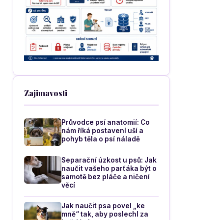
Zajimavosti
Průvodce psí anatomií: Co
nám říká postavení uší a
pohyb těla o psí náladě
Separační úzkost u psů: Jak
naučit vašeho parťáka být o
samotě bez pláče a ničení
věcí
Jak naučit psa povel „ke
mně“ tak, aby poslechl za