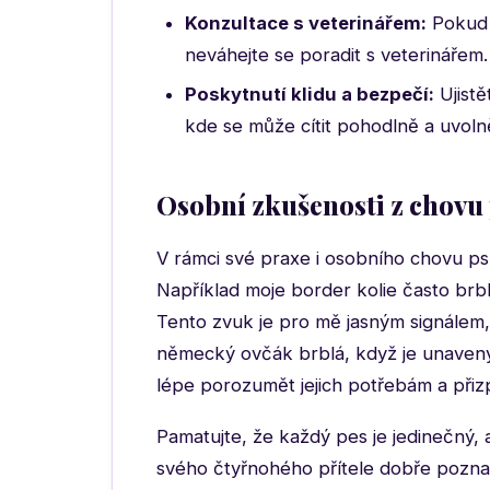
Konzultace s veterinářem:
Pokud 
neváhejte se poradit s veterinářem.
Poskytnutí klidu a bezpečí:
Ujistě
kde se může cítit pohodlně a uvoln
Osobní zkušenosti z chovu
V rámci své praxe i osobního chovu p
Například moje border kolie často brb
Tento zvuk je pro mě jasným signálem,
německý ovčák brblá, když je unavený
lépe porozumět jejich potřebám a přizp
Pamatujte, že každý pes je jedinečný, 
svého čtyřnohého přítele dobře poznal