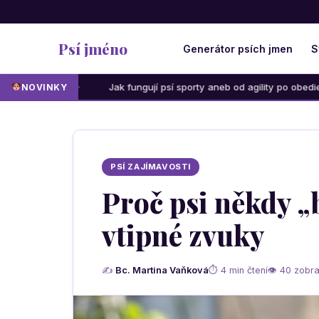
Psí jméno
Generátor psích jmen
S
Jak fungují psí sporty aneb od agility po obedience: Která aktivi
NOVINKY
PSÍ ZAJÍMAVOSTI
Proč psi někdy „
vtipné zvuky
✍
Bc. Martina Vaňková
⏱ 4 min čtení
👁 40 zobra