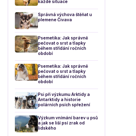
každé situace
Správná výchova štěňat u
plemene Čivava
Psemetika: Jak správně
pečovat o srst a tlapky
během střídání ročních
období
Psemetika: Jak správně
pečovat o srst a tlapky
během střídání ročních
období
Psi při výzkumu Arktidy a
Antarktidy a historie
polárních psích spřežení
Výzkum vnímání barev u psů
a jak se liší psí zrak od
lidského