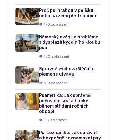
Proč psi hrabou v pelíšku
nebo na zemi před spaním
👁 170 zobrazení
Německý ovčák a problémy
s dysplazií kyčelního kloubu
psa
👁 160 zobrazení
Správná výchova štěňat u
plemene Čivava
👁 159 zobrazení
Psemetika: Jak správně
pečovat o srst a tlapky
během střídání ročních
období
👁 157 zobrazení
Psí seznamka: Jak správně
a bezpečně seznamovat psy