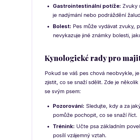
Gastrointestinální potíže:
Zvuky m
je nadýmání nebo podráždění žalu
Bolest:
Pes může vydávat zvuky, po
nevykazuje jiné známky bolesti, ja
Kynologické rady pro majit
Pokud se váš pes chová neobvykle, je
zjistit, co se snaží sdělit. Zde je něk
se svým psem:
Pozorování:
Sledujte, kdy a za jak
pomůže pochopit, co se snaží říct.
Trénink:
Učte psa základním povel
posílí vzájemný vztah.