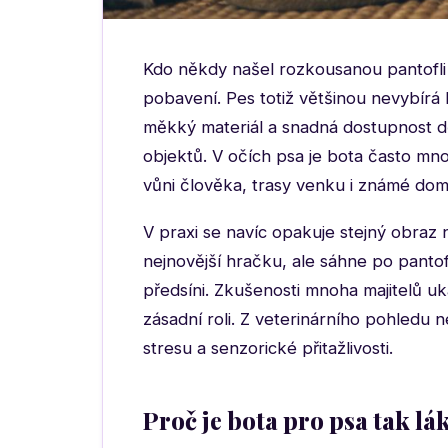
Kdo někdy našel rozkousanou pantofli u
pobavení. Pes totiž většinou nevybírá b
měkký materiál a snadná dostupnost děl
objektů. V očích psa je bota často mn
vůni člověka, trasy venku i známé domá
V praxi se navíc opakuje stejný obraz
nejnovější hračku, ale sáhne po pantof
předsíni. Zkušenosti mnoha majitelů uk
zásadní roli. Z veterinárního pohledu n
stresu a senzorické přitažlivosti.
Proč je bota pro psa tak lá