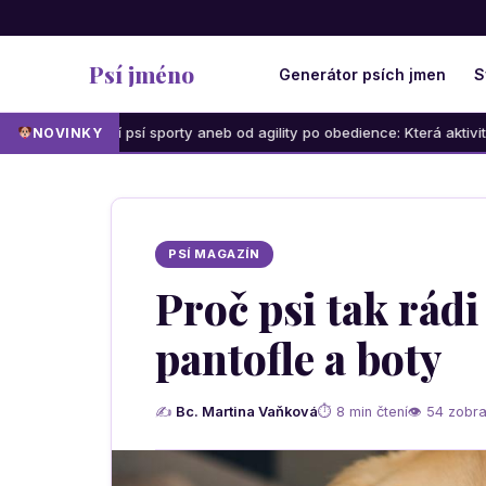
Psí jméno
Generátor psích jmen
S
í sporty aneb od agility po obedience: Která aktivita bude bavit vás i 
NOVINKY
PSÍ MAGAZÍN
Proč psi tak rádi
pantofle a boty
✍
Bc. Martina Vaňková
⏱ 8 min čtení
👁 54 zobra