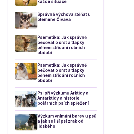
každé situace
Správná výchova štěňat u
plemene Čivava
Psemetika: Jak správně
pečovat o srst a tlapky
během střídání ročních
období
Psemetika: Jak správně
pečovat o srst a tlapky
během střídání ročních
období
Psi při výzkumu Arktidy a
Antarktidy a historie
polárních psích spřežení
Výzkum vnímání barev u psů
a jak se liší psí zrak od
lidského