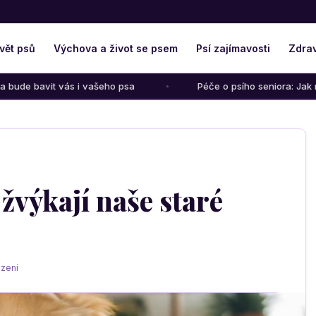
vět psů
Výchova a život se psem
Psí zajímavosti
Zdrav
vašeho psa
Péče o psího seniora: Jak mu ulevit od bolesti 
 žvýkají naše staré
zení