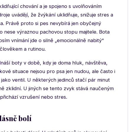
lidňující chování a je spojeno s uvolňováním
roje uvádějí, že žvýkání uklidňuje, snižuje stres a
ta. Právě proto si pes nevybírá jen obyčejný
o nese výraznou pachovou stopu majitele. Bota
psím vnímání jde o silně „emocionálně nabitý“
člověkem a rutinou.
 odnáší boty v době, kdy je doma hluk, návštěva,
vé situace nejsou pro psa jen nudou, ale často i
jako ventil. U některých jedinců stačí pár minut
lně zklidní. U jiných se tento zvyk stává naučeným
přichází vzrušení nebo stres.
dásně bolí