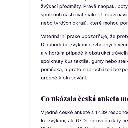
žvýkací předměty. Právě naopak, boty
spolknutí částí materiálu. U obuvi naví
nebo tvrdých okrajů, které mohou poran
Veterinární praxe upozorňuje, že problé
Dlouhodobé žvýkání nevhodných věcí 
a v horším případě k obstrukci trávicí
spolknutý kus textilie, gumy nebo stél
pomůcka, a proto neprocházejí bezpečn
určené k okusování.
Co ukázala česká anketa me
V jedné české anketě s 1 439 respond
ke žvýkání, ale 67 % zároveň nikdy ne