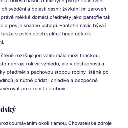
ní a bolesti dásní. U mladých psů je okusování
při svědění a bolesti dásní; žvýkání jim zároveň
u právě měkké domácí předměty jako pantofle tak
e a pes je snadno uchopí. Pantofle navíc bývají
 takže v psích očích splňují hned několik
í.
 štěně rozlišuje jen velmi málo mezi hračkou,
o nehraje roli ve vzhledu, ale v dostupnosti a
kký předmět s pachovou stopou rodiny, štěně po
jedinců je nutné přidat i chladivé a bezpečné
měrovat pozornost od obuvi.
idský
s prozkoumáváním okolí tlamou. Chovatelské zdroje