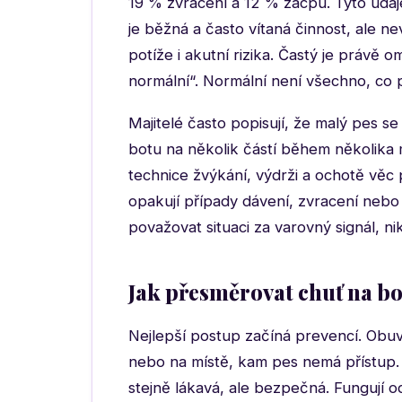
19 % zvracení a 12 % zácpu. Tyto údaje
je běžná a často vítaná činnost, ale n
potíže i akutní rizika. Častý je právě 
normální“. Normální není všechno, co 
Majitelé často popisují, že malý pes se
botu na několik částí během několika mi
technice žvýkání, výdrži a ochotě věc
opakují případy dávení, zvracení nebo
považovat situaci za varovný signál, ni
Jak přesměrovat chuť na bo
Nejlepší postup začíná prevencí. Obuv
nebo na místě, kam pes nemá přístup. 
stejně lákavá, ale bezpečná. Fungují o