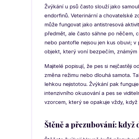
Žvýkání u psů často slouží jako samouk
endorfinů. Veterinární a chovatelské zd
může fungovat jako antistresová aktivi
předmět, ale často sáhne po něčem, c
nebo pantofle nejsou jen kus obuvi; v 
objekt, který voní bezpečím, známým 
Majitelé popisují, že pes si nejčastěji
změna režimu nebo dlouhá samota. Tako
lehkou nejistotou. Žvýkání pak funguje 
intenzivního okusování a pes se vidite
vzorcem, který se opakuje vždy, když 
Štěně a přezubování: když 