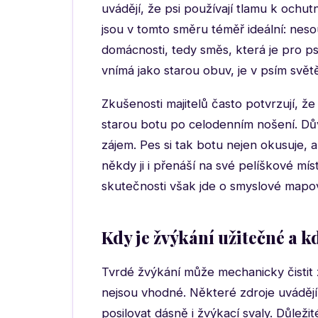
uvádějí, že psi používají tlamu k ochu
jsou v tomto směru téměř ideální: nes
domácnosti, tedy směs, která je pro ps
vnímá jako starou obuv, je v psím svět
Zkušenosti majitelů často potvrzují, že
starou botu po celodenním nošení. Důvo
zájem. Pes si tak botu nejen okusuje, a
někdy ji i přenáší na své pelíškové m
skutečnosti však jde o smyslové mapov
Kdy je žvýkání užitečné a k
Tvrdé žvýkání může mechanicky čistit z
nejsou vhodné. Některé zdroje uváděj
posilovat dásně i žvýkací svaly. Důlež