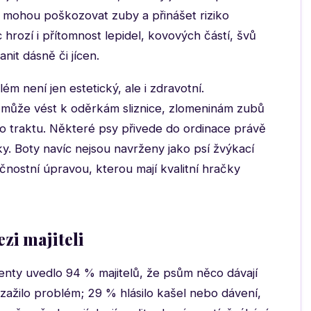
 mohou poškozovat zuby a přinášet riziko
c hrozí i přítomnost lepidel, kovových částí, švů
it dásně či jícen.
m není jen estetický, ale i zdravotní.
může vést k oděrkám sliznice, zlomeninám zubů
ho traktu. Některé psy přivede do ordinace právě
ky. Boty navíc nejsou navrženy jako psí žvýkací
ostní úpravou, kterou mají kvalitní hračky
zi majiteli
enty uvedlo 94 % majitelů, že psům něco dávají
zažilo problém; 29 % hlásilo kašel nebo dávení,