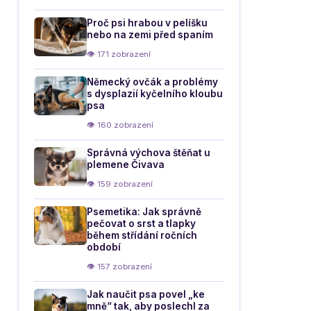
Proč psi hrabou v pelíšku
nebo na zemi před spaním
👁 171 zobrazení
Německý ovčák a problémy
s dysplazií kyčelního kloubu
psa
👁 160 zobrazení
Správná výchova štěňat u
plemene Čivava
👁 159 zobrazení
Psemetika: Jak správně
pečovat o srst a tlapky
během střídání ročních
období
👁 157 zobrazení
Jak naučit psa povel „ke
mně“ tak, aby poslechl za