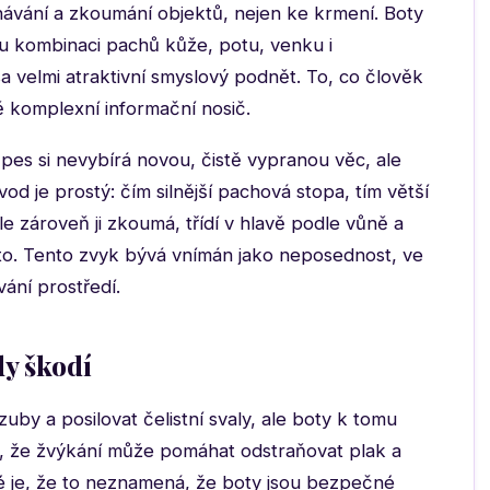
tnávání a zkoumání objektů, nejen ke krmení. Boty
ou kombinaci pachů kůže, potu, venku i
a velmi atraktivní smyslový podnět. To, co člověk
ě komplexní informační nosič.
 pes si nevybírá novou, čistě vypranou věc, ale
d je prostý: čím silnější pachová stopa, tím větší
le zároveň ji zkoumá, třídí v hlavě podle vůně a
ísto. Tento zvyk bývá vnímán jako neposednost, ve
ání prostředí.
dy škodí
uby a posilovat čelistní svaly, ale boty k tomu
í, že žvýkání může pomáhat odstraňovat plak a
ité je, že to neznamená, že boty jsou bezpečné