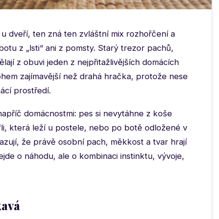
 dveří, ten zná ten zvláštní mix rozhořčení a
otu z „lsti“ ani z pomsty. Starý trezor pachů,
ají z obuvi jeden z nejpřitažlivějších domácích
ohem zajímavější než drahá hračka, protože nese
cí prostředí.
 napříč domácnostmi: pes si nevytáhne z koše
li, která leží u postele, nebo po botě odložené v
azují, že právě osobní pach, měkkost a tvar hrají
ejde o náhodu, ale o kombinaci instinktu, vývoje,
kavá