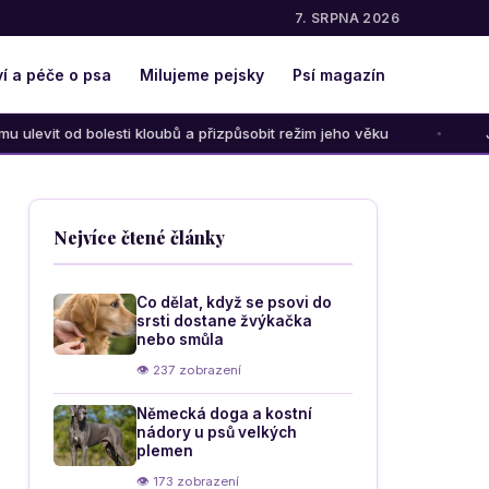
7. SRPNA 2026
í a péče o psa
Milujeme pejsky
Psí magazín
kloubů a přizpůsobit režim jeho věku
Jak správně vybrat ob
Nejvíce čtené články
Co dělat, když se psovi do
srsti dostane žvýkačka
nebo smůla
👁 237 zobrazení
Německá doga a kostní
nádory u psů velkých
plemen
👁 173 zobrazení