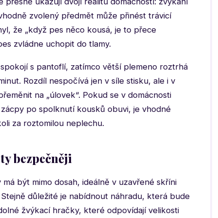
 přesně ukazují dvojí realitu domácností: žvýkání
evhodně zvolený předmět může přinést trávicí
omyl, že „když pes něco kousá, je to přece
pes zvládne uchopit do tlamy.
 spokojí s pantoflí, zatímco větší plemeno roztrhá
nut. Rozdíl nespočívá jen v síle stisku, ale i v
 přeměnit na „úlovek“. Pokud se v domácnosti
 zácpy po spolknutí kousků obuvi, je vhodné
koli za roztomilou neplechu.
ty bezpečněji
 má být mimo dosah, ideálně v uzavřené skříni
Stejně důležité je nabídnout náhradu, která bude
dolné žvýkací hračky, které odpovídají velikosti