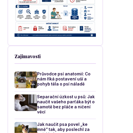
Zajimavosti
Průvodce psí anatomií: Co
nám říká postavení uší a
pohyb těla o psí náladě
Separační úzkost u psů: Jak
naučit vašeho parťáka být o
samotě bez pláče a ničení
věcí
Jak naučit psa povel „ke
mně“ tak, aby poslechl za