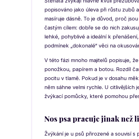
Štěňata žvýkají hlavně kvůli přezubová
popisováno jako úleva při růstu zubů a 
masíruje dásně. To je důvod, proč jso
častým cílem: dobře se do nich zakusuj
lehké, pohyblivé a ideální k přenášení,
podmínek „dokonalé“ věci na okusován
V této fázi mnoho majitelů popisuje, že
ponožkou, papírem a botou. Rozdíl čast
pocitu v tlamě. Pokud je v dosahu mě
něm sáhne velmi rychle. U citlivějších 
žvýkací pomůcky, které pomohou přes
Nos psa pracuje jinak než l
Žvýkání je u psů přirozené a souvisí 