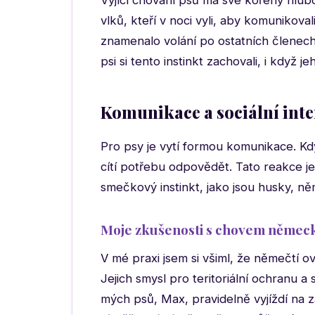
Výjící chování psů má své kořeny hlubo
vlků, kteří v noci vyli, aby komunikov
znamenalo volání po ostatních členec
psi si tento instinkt zachovali, i když
Komunikace a sociální int
Pro psy je vytí formou komunikace. Když
cítí potřebu odpovědět. Tato reakce je
smečkový instinkt, jako jsou husky, n
Moje zkušenosti s chovem němec
V mé praxi jsem si všiml, že němečtí ov
Jejich smysl pro teritoriální ochranu 
mých psů, Max, pravidelně vyjíždí na za