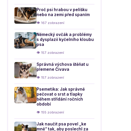
Proč psi hrabou v pelíšku
nebo na zemi před spaním
👁 167 zobrazení
Německý ovčák a problémy
s dysplazií kyčelního kloubu
psa
👁 157 zobrazení
Správná výchova štěňat u
plemene Čivava
👁 157 zobrazení
Psemetika: Jak správně
pečovat o srst a tlapky
během střídání ročních
období
👁 155 zobrazení
Jak naučit psa povel „ke
mně“ tak, aby poslechl za