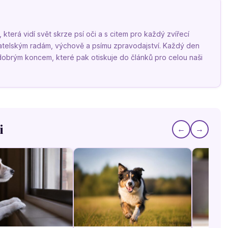
terá vidí svět skrze psí oči a s citem pro každý zvířecí
vatelským radám, výchově a psímu zpravodajství. Každý den
 dobrým koncem, které pak otiskuje do článků pro celou naši
i
←
→