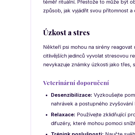
téměř rituální. Přestože to může být o
způsob, jak vyjádřit svou přítomnost a 
Úzkost a stres
Někteří psi mohou na sirény reagovat
citlivějších jedinců vyvolat stresovou r
nevykazuje známky úzkosti jako třes, 
Veterinární doporučení
Desenzibilizace:
Vyzkoušejte poma
nahrávek a postupného zvyšování hl
Relaxace:
Používejte zklidňující p
difuzéry, které mohou pomoci snížit
Trénink poslušnosti:
Naučte svého