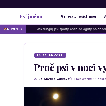
Psí jméno
Generátor psích jmen
S
Jak fungují psí sporty aneb od agility po obedience: Která akt
NOVINKY
PSÍ ZAJÍMAVOSTI
Proč psi v noci v
✍
Bc. Martina Vaňková
⏱ 4 min čtení
👁 44 zobra