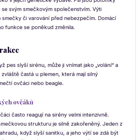
ko v jejich genetické výbavě. Psi jsou potomky
ali se svým smečkovým společenstvím. Výti
h smečky či varování před nebezpečím. Domácí
 jeho funkce se poněkud změnila.
erakce
 pes slyší sirénu, může ji vnímat jako „volání“ a
 zvláště častá u plemen, která mají silný
ěmečtí ovčáci nebo beagle.
kých ovčáků
čáci často reagují na sirény velmi intenzivně.
a smečkovou strukturu je silně zakořeněný. Jeden z
hradu, když slyší sanitku, a jeho výtí se zdá být