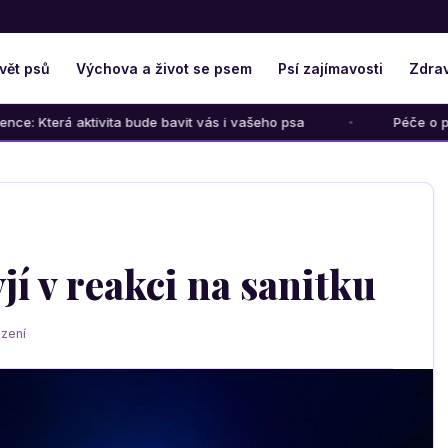
vět psů
Výchova a život se psem
Psí zajímavosti
Zdrav
ivita bude bavit vás i vašeho psa
Péče o psího seniora: Ja
yjí v reakci na sanitku
zení