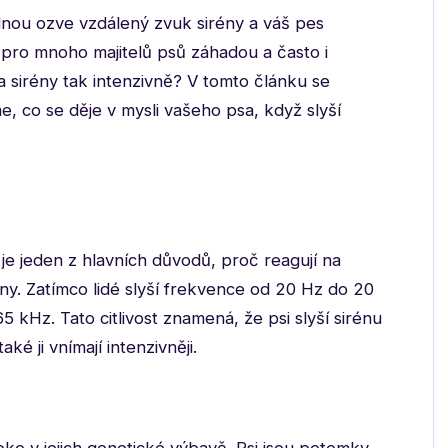
ednou ozve vzdálený zvuk sirény a váš pes
pro mnoho majitelů psů záhadou a často i
 sirény tak intenzivně? V tomto článku se
, co se děje v mysli vašeho psa, když slyší
 je jeden z hlavních důvodů, proč reagují na
ny. Zatímco lidé slyší frekvence od 20 Hz do 20
 kHz. Tato citlivost znamená, že psi slyší sirénu
ké ji vnímají intenzivněji.