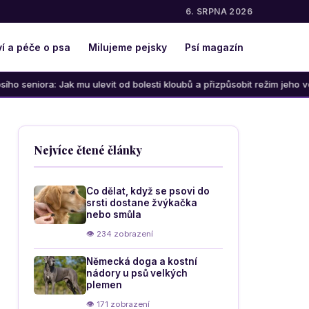
6. SRPNA 2026
í a péče o psa
Milujeme pejsky
Psí magazín
k mu ulevit od bolesti kloubů a přizpůsobit režim jeho věku
Nejvíce čtené články
Co dělat, když se psovi do
srsti dostane žvýkačka
nebo smůla
👁 234 zobrazení
Německá doga a kostní
nádory u psů velkých
plemen
👁 171 zobrazení