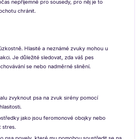
bčas nepříjemné pro sousedy, pro něj je to
ochotu chránit.
 úzkostně. Hlasité a neznámé zvuky mohou u
eakci. Je důležité sledovat, zda váš pes
schovávání se nebo nadměrné slinění.
lu zvyknout psa na zvuk sirény pomocí
asitosti.
rostředky jako jsou feromonové obojky nebo
 stres.
 psa povely, které mu pomohou soustředit se na