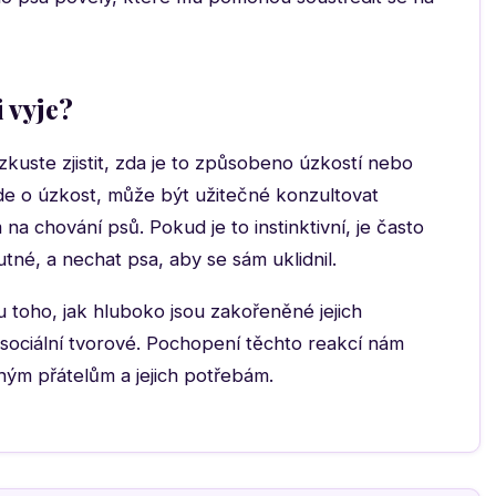
i vyje?
kuste zjistit, zda je to způsobeno úzkostí nebo
de o úzkost, může být užitečné konzultovat
a chování psů. Pokud je to instinktivní, je často
tné, a nechat psa, aby se sám uklidnil.
ou toho, jak hluboko jsou zakořeněné jejich
ko sociální tvorové. Pochopení těchto reakcí nám
ým přátelům a jejich potřebám.