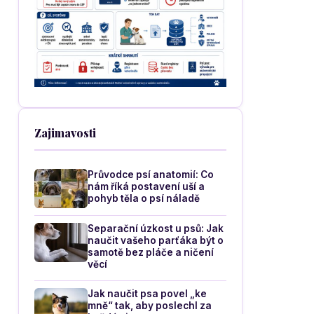
Zajimavosti
Průvodce psí anatomií: Co
nám říká postavení uší a
pohyb těla o psí náladě
Separační úzkost u psů: Jak
naučit vašeho parťáka být o
samotě bez pláče a ničení
věcí
Jak naučit psa povel „ke
mně“ tak, aby poslechl za