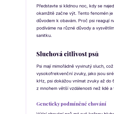
Představte si klidnou noc, kdy se naj
okamžitě začne výt. Tento fenomén je 
důvodem k obavám. Proč psi reagují na
podíváme na různé důvody a vysvětlíme
sanitku.
Sluchová citlivost psů
Psi mají mimořádně vyvinutý sluch, což
vysokofrekvenční zvuky, jako jsou siré
kHz, psi dokážou vnímat zvuky až do 65
z mnohem větší vzdálenosti než lidé a ta
Geneticky podmíněné chování