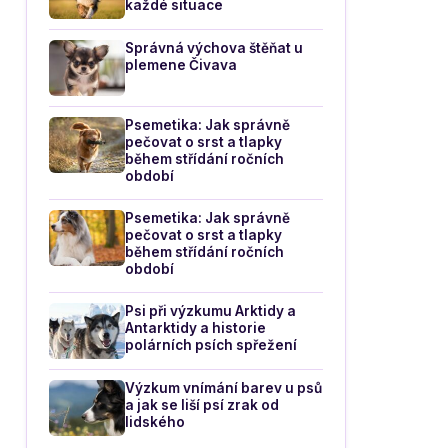
každé situace
Správná výchova štěňat u
plemene Čivava
Psemetika: Jak správně
pečovat o srst a tlapky
během střídání ročních
období
Psemetika: Jak správně
pečovat o srst a tlapky
během střídání ročních
období
Psi při výzkumu Arktidy a
Antarktidy a historie
polárních psích spřežení
Výzkum vnímání barev u psů
a jak se liší psí zrak od
lidského