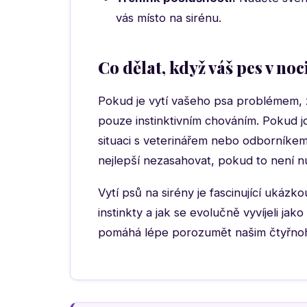
vás místo na sirénu.
Co dělat, když váš pes v noc
Pokud je vytí vašeho psa problémem, z
pouze instinktivním chováním. Pokud j
situaci s veterinářem nebo odborníkem n
nejlepší nezasahovat, pokud to není nu
Vytí psů na sirény je fascinující ukázk
instinkty a jak se evolučně vyvíjeli ja
pomáhá lépe porozumět našim čtyřnoh