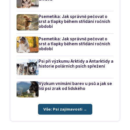
Psemetika: Jak správně pečovat o
srst a tlapky během střídání ročních
období
Psemetika: Jak správně pečovat o
srst a tlapky během střídání ročních
období
Psi při výzkumu Arktidy a Antarktidy a
historie polárních psích spřežení
Výzkum vnímání barev u psů a jak se
liší psí zrak od lidského
Vše: Psí zajímavosti →