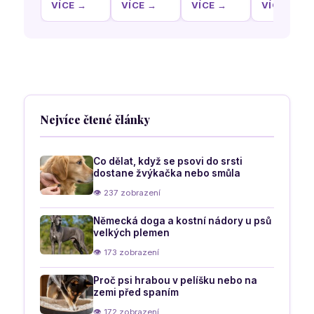
Co nám
naučit
tak, aby
plemene
VÍCE →
VÍCE →
VÍCE →
VÍCE →
říká
vašeho
poslechl
Čivava
postavení
parťáka
za každé
uší a
být o
situace
pohyb těla
samotě
o psí
bez pláče
náladě
a ničení
věcí
Nejvíce čtené články
Co dělat, když se psovi do srsti
dostane žvýkačka nebo smůla
👁 237 zobrazení
Německá doga a kostní nádory u psů
velkých plemen
👁 173 zobrazení
Proč psi hrabou v pelíšku nebo na
zemi před spaním
👁 172 zobrazení