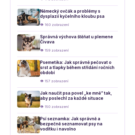
Německý ovčák a problémy s
dysplazií kyčelního kloubu psa
👁 160 zobrazení
Správná výchova štěňat u plemene
Čivava
👁 159 zobrazení
Psemetika: Jak správně pečovat o
srst a tlapky během střídání ročních
období
👁 157 zobrazení
Jak naučit psa povel „ke mně“ tak,
aby poslechl za každé situace
👁 150 zobrazení
Psí seznamka: Jak správně a
bezpečně seznamovat psy na
vodítku i navolno