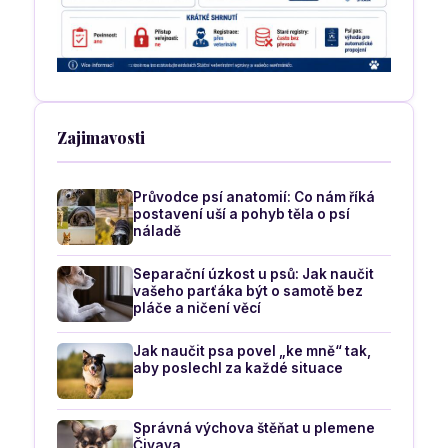
Zajimavosti
Průvodce psí anatomií: Co nám říká
postavení uší a pohyb těla o psí
náladě
Separační úzkost u psů: Jak naučit
vašeho parťáka být o samotě bez
pláče a ničení věcí
Jak naučit psa povel „ke mně“ tak,
aby poslechl za každé situace
Správná výchova štěňat u plemene
Čivava