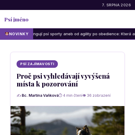
7. SRPNA 2026
Psí jméno
Jak fungují psí sporty aneb od agility po obedience: Která aktivita bu
NOVINKY
PSÍ ZAJÍMAVOSTI
Proč psi vyhledávají vyvýšená
místa k pozorování
✍
Bc. Martina Vaňková
⏱ 4 min čtení
👁 36 zobrazení