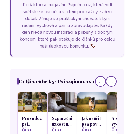
Redaktorka magazínu Psíjméno.cz, která vidí
svět skrze psí oči a s citem pro každý zvířecí
detail. Věnuje se praktickým chovatelským
radám, výchově a psímu zpravodajství. Každý
den hledá novou inspiraci a příběhy s dobrým
koncem, které pak otiskuje do článků pro celou
naši tlapkovou komunitu.
Další z rubriky: Psí zajímavosti
←
→
Průvodce
Separační
Jak naučit
Správná
psí
úzkost u
psa povel
výchova
anatomií:
psů: Jak
„ke mně“
štěňat u
ČÍST
ČÍST
ČÍST
ČÍST