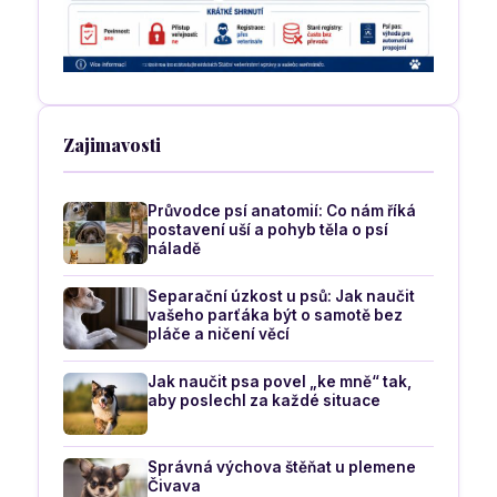
Zajimavosti
Průvodce psí anatomií: Co nám říká
postavení uší a pohyb těla o psí
náladě
Separační úzkost u psů: Jak naučit
vašeho parťáka být o samotě bez
pláče a ničení věcí
Jak naučit psa povel „ke mně“ tak,
aby poslechl za každé situace
Správná výchova štěňat u plemene
Čivava