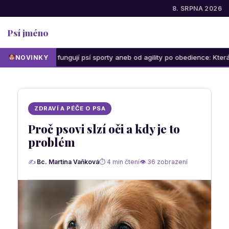
8. SRPNA 2026
Psí jméno
Jak fungují psí sporty aneb od agility po obedience: Která aktivi
NOVINKY
ZDRAVÍ A PÉČE O PSA
Proč psovi slzí oči a kdy je to
problém
✍
Bc. Martina Vaňková
⏱ 4 min čtení
👁 36 zobrazení