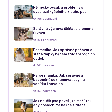
Německý ovčák a problémy s
dysplazií kyčelního kloubu psa
👁 165 zobrazení
Správná výchova štěňat u plemene
Čivava
👁 164 zobrazení
Psemetika: Jak správně pečovat o
srst a tlapky během střídání ročních
období
👁 161 zobrazení
Psí seznamka: Jak správně a
bezpečně seznamovat psy na
vodítku i navolno
👁 153 zobrazení
Jak naučit psa povel „ke mně“ tak,
aby poslechl za každé situace