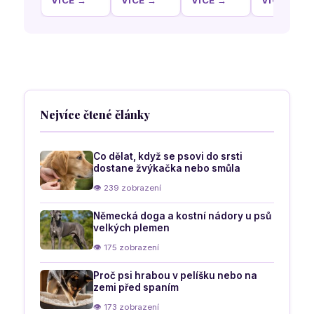
pořád
neboli
oko u psů
ztuhlost
věříme
porucha
kloubů
srážlivosti
psů
krve psů
Nejvíce čtené články
Co dělat, když se psovi do srsti
dostane žvýkačka nebo smůla
👁 239 zobrazení
Německá doga a kostní nádory u psů
velkých plemen
👁 175 zobrazení
Proč psi hrabou v pelíšku nebo na
zemi před spaním
👁 173 zobrazení