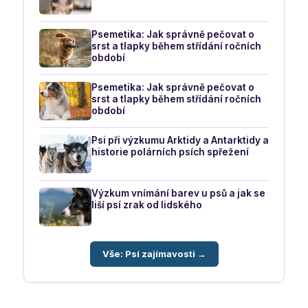
Psemetika: Jak správně pečovat o
srst a tlapky během střídání ročních
období
Psemetika: Jak správně pečovat o
srst a tlapky během střídání ročních
období
Psi při výzkumu Arktidy a Antarktidy a
historie polárních psích spřežení
Výzkum vnímání barev u psů a jak se
liší psí zrak od lidského
Vše: Psí zajímavosti →