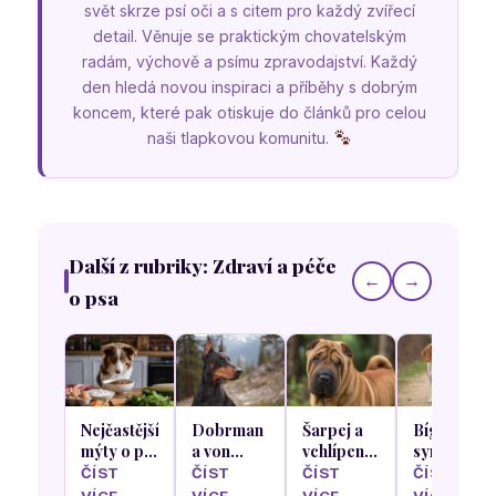
svět skrze psí oči a s citem pro každý zvířecí
detail. Věnuje se praktickým chovatelským
radám, výchově a psímu zpravodajství. Každý
den hledá novou inspiraci a příběhy s dobrým
koncem, které pak otiskuje do článků pro celou
naši tlapkovou komunitu.
Další z rubriky: Zdraví a péče
←
→
o psa
Nejčastější
Dobrman
Šarpej a
Bígl a
mýty o psí
a von
vchlípení
syndrom
stravě,
Willebrandova
víček
čínského
ČÍST
ČÍST
ČÍST
ČÍST
kterým
choroba
dráždící
psa neboli
VÍCE →
VÍCE →
VÍCE →
VÍCE →