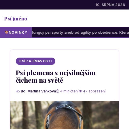
10. SRPNA 2026
Psí jméno
Jak fungují psí sporty aneb od agility po obedience: Která aktivita 
NOVINKY
PSÍ ZAJÍMAVOSTI
Psí plemena s nejsilnějším
čichem na světě
✍
Bc. Martina Vaňková
⏱ 4 min čtení
👁 47 zobrazení