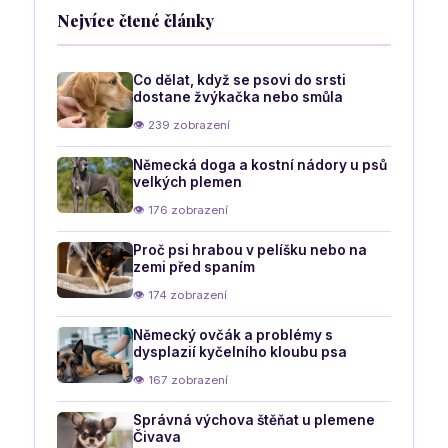
Nejvíce čtené články
Co dělat, když se psovi do srsti
dostane žvýkačka nebo smůla
👁 239 zobrazení
Německá doga a kostní nádory u psů
velkých plemen
👁 176 zobrazení
Proč psi hrabou v pelíšku nebo na
zemi před spaním
👁 174 zobrazení
Německý ovčák a problémy s
dysplazií kyčelního kloubu psa
👁 167 zobrazení
Správná výchova štěňat u plemene
Čivava