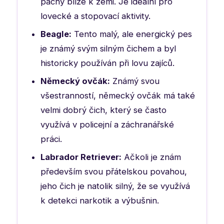
pachy blíže k zemi. Je ideální pro
lovecké a stopovací aktivity.
Beagle:
Tento malý, ale energický pes
je známý svým silným čichem a byl
historicky používán při lovu zajíců.
Německý ovčák:
Známý svou
všestranností, německý ovčák má také
velmi dobrý čich, který se často
využívá v policejní a záchranářské
práci.
Labrador Retriever:
Ačkoli je znám
především svou přátelskou povahou,
jeho čich je natolik silný, že se využívá
k detekci narkotik a výbušnin.