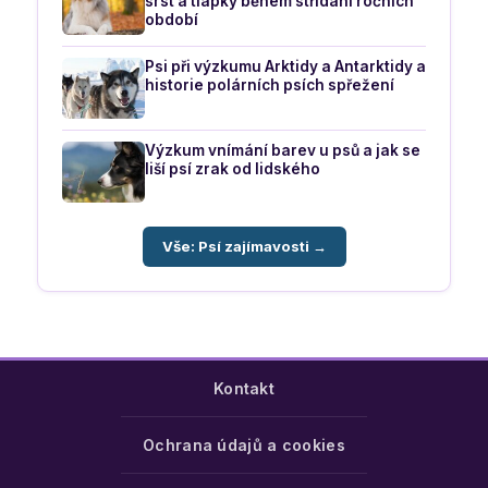
srst a tlapky během střídání ročních
období
Psi při výzkumu Arktidy a Antarktidy a
historie polárních psích spřežení
Výzkum vnímání barev u psů a jak se
liší psí zrak od lidského
Vše: Psí zajímavosti →
Kontakt
Ochrana údajů a cookies