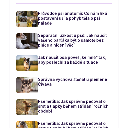
Průvodce psí anatomií: Co nám říká
postavení uší a pohyb těla o psí
náladě
Separační úzkost u psů: Jak naučit
vašeho parťáka být o samotě bez
pláče a ničení věcí
Jak naučit psa povel „ke mně“ tak,
aby poslechl za každé situace
Správná výchova štěňat u plemene
Čivava
Psemetika: Jak správně pečovat o
srst a tlapky během střídání ročních
období
Psemetika: Jak správně pečovat o