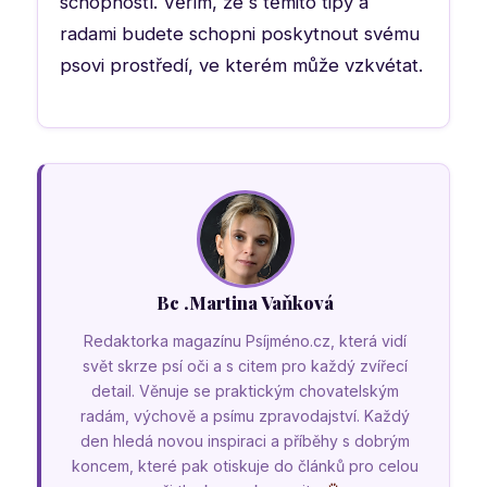
schopností. Věřím, že s těmito tipy a
radami budete schopni poskytnout svému
psovi prostředí, ve kterém může vzkvétat.
Bc .Martina Vaňková
Redaktorka magazínu Psíjméno.cz, která vidí
svět skrze psí oči a s citem pro každý zvířecí
detail. Věnuje se praktickým chovatelským
radám, výchově a psímu zpravodajství. Každý
den hledá novou inspiraci a příběhy s dobrým
koncem, které pak otiskuje do článků pro celou