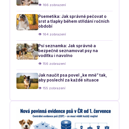
👁 166 zobrazení
Psemetika: Jak správně pečovat o
srst a tlapky během střídání ročních
období
👁 164 zobrazení
Psí seznamka: Jak správně a
bezpečně seznamovat psy na
vodítku i navolno
👁 156 zobrazení
Jak naučit psa povel „ke mně“ tak,
aby poslechl za každé situace
👁 155 zobrazení