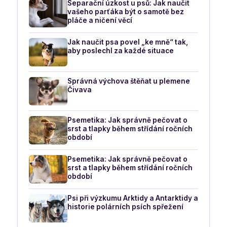
Separační úzkost u psů: Jak naučit
vašeho parťáka být o samotě bez
pláče a ničení věcí
Jak naučit psa povel „ke mně“ tak,
aby poslechl za každé situace
Správná výchova štěňat u plemene
Čivava
Psemetika: Jak správně pečovat o
srst a tlapky během střídání ročních
období
Psemetika: Jak správně pečovat o
srst a tlapky během střídání ročních
období
Psi při výzkumu Arktidy a Antarktidy a
historie polárních psích spřežení