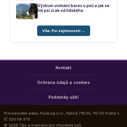
Výzkum vnímání barev u psů a jak se
liší psí zrak od lidského
Vše: Psí zajímavosti →
Kontakt
Ochrana údajů a cookies
Podmínky užití
Provozovatel webu: PureLog s.r.o., Rybná 716/24, 110 00 Praha 1,
IČ 220 09 370
© 2026 Tipy a inspirace pro chovatele psů.