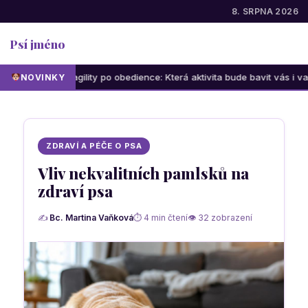
8. SRPNA 2026
Psí jméno
eb od agility po obedience: Která aktivita bude bavit vás i vašeho psa
NOVINKY
ZDRAVÍ A PÉČE O PSA
Vliv nekvalitních pamlsků na
zdraví psa
✍
Bc. Martina Vaňková
⏱ 4 min čtení
👁 32 zobrazení