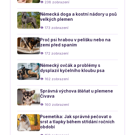
👁 238 zobrazení
Německá doga a kostní nádory u psů
velkých plemen
👁 173 zobrazení
Proč psi hrabou v pelíšku nebo na
zemi před spaním
👁 172 zobrazení
Německý ovčák a problémy s
dysplazií kyčelního kloubu psa
👁 162 zobrazení
Správná výchova štěňat u plemene
Čivava
👁 160 zobrazení
Psemetika: Jak správně pečovat o
srst a tlapky během střídání ročních
období