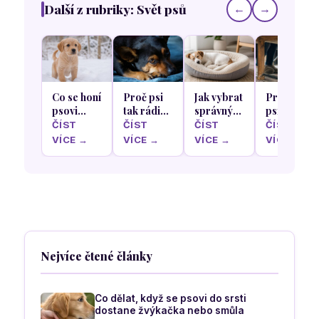
Další z rubriky: Svět psů
←
→
Co se honí
Proč psi
Jak vybrat
Proč se
psovi
tak rádi
správný
psi rádi
hlavou
olizují
pelíšek
schovávají
ČÍST
ČÍST
ČÍST
ČÍST
když
krém z
podle
pod stůl
VÍCE →
VÍCE →
VÍCE →
VÍCE →
poprvé v
našich
nejoblíbenější
během
životě
nohou a
spací
rodinného
uvidí sníh
rukou
polohy
oběda
vašeho
psa
Nejvíce čtené články
Co dělat, když se psovi do srsti
dostane žvýkačka nebo smůla