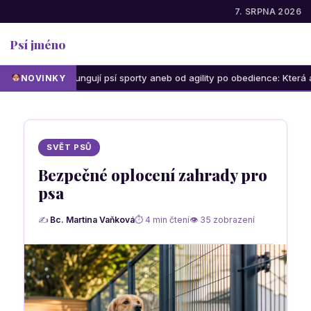
7. SRPNA 2026
Psí jméno
Jak fungují psí sporty aneb od agility po obedience: Která aktivita b
NOVINKY
SVĚT PSŮ
Bezpečné oplocení zahrady pro
psa
✍
Bc. Martina Vaňková
⏱ 4 min čtení
👁 35 zobrazení