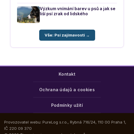
Výzkum vnímání barev u psů a jak se
liší psí zrak od lidského
Vše: Psí zajímavosti →
Kontakt
Ochrana údajů a cookies
Podmínky užití
Provozovatel webu: PureLog s.r.o., Rybná 716/24, 110 00 Praha 1,
IČ 220 09 370