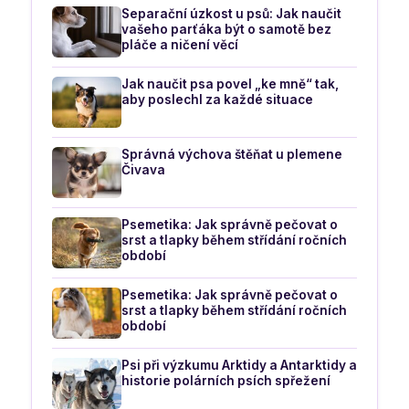
Separační úzkost u psů: Jak naučit
vašeho parťáka být o samotě bez
pláče a ničení věcí
Jak naučit psa povel „ke mně“ tak,
aby poslechl za každé situace
Správná výchova štěňat u plemene
Čivava
Psemetika: Jak správně pečovat o
srst a tlapky během střídání ročních
období
Psemetika: Jak správně pečovat o
srst a tlapky během střídání ročních
období
Psi při výzkumu Arktidy a Antarktidy a
historie polárních psích spřežení