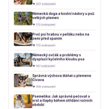
👁 237 zobrazení
Německá doga a kostní nádory u psů
velkých plemen
👁 173 zobrazení
Proč psi hrabou v pelíšku nebo na
zemi před spaním
👁 172 zobrazení
Německý ovčák a problémy s
dysplazií kyčelního kloubu psa
👁 161 zobrazení
Správná výchova štěňat u plemene
Čivava
👁 159 zobrazení
Psemetika: Jak správně pečovat o
srst a tlapky během střídání ročních
období