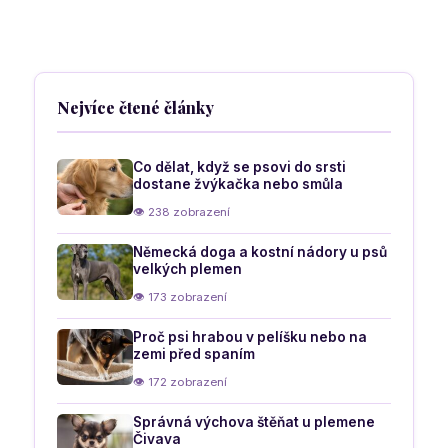
vašeho
psa
Nejvíce čtené články
Co dělat, když se psovi do srsti
dostane žvýkačka nebo smůla
👁 238 zobrazení
Německá doga a kostní nádory u psů
velkých plemen
👁 173 zobrazení
Proč psi hrabou v pelíšku nebo na
zemi před spaním
👁 172 zobrazení
Správná výchova štěňat u plemene
Čivava