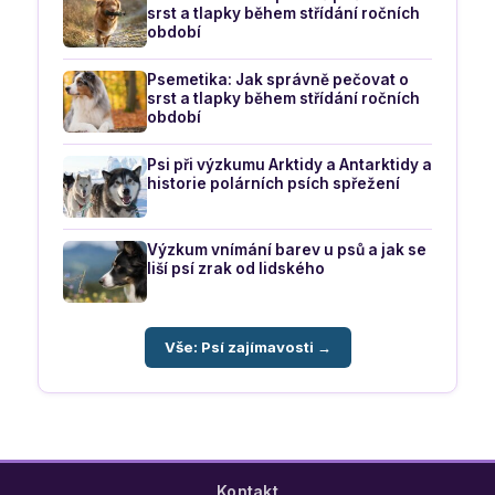
srst a tlapky během střídání ročních
období
Psemetika: Jak správně pečovat o
srst a tlapky během střídání ročních
období
Psi při výzkumu Arktidy a Antarktidy a
historie polárních psích spřežení
Výzkum vnímání barev u psů a jak se
liší psí zrak od lidského
Vše: Psí zajímavosti →
Kontakt