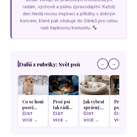
radám, výchově a psímu zpravodajství. Každý
den hledá novou inspiraci a příběhy s dobrým
koncem, které pak otiskuje do článků pro celou
naši tlapkovou komunitu.
Další z rubriky: Svět psů
←
→
Co se honí
Proč psi
Jak vybrat
Proč se
psovi
tak rádi
správný
psi rádi
hlavou
olizují
pelíšek
schovávají
ČÍST
ČÍST
ČÍST
ČÍST
když
krém z
podle
pod stůl
VÍCE →
VÍCE →
VÍCE →
VÍCE →
poprvé v
našich
nejoblíbenější
během
životě
nohou a
spací
rodinného
uvidí sníh
rukou
polohy
oběda