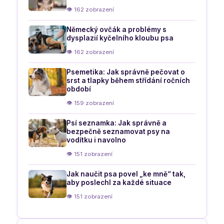
👁 162 zobrazení
Německý ovčák a problémy s
dysplazií kyčelního kloubu psa
👁 162 zobrazení
Psemetika: Jak správně pečovat o
srst a tlapky během střídání ročních
období
👁 159 zobrazení
Psí seznamka: Jak správně a
bezpečně seznamovat psy na
vodítku i navolno
👁 151 zobrazení
Jak naučit psa povel „ke mně“ tak,
aby poslechl za každé situace
👁 151 zobrazení