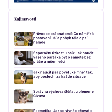
Zajimavosti
Průvodce psí anatomií: Co nám říká
postavení uší a pohyb těla o psí
náladě
Separační úzkost u psů: Jak naučit
vašeho parťáka být o samotě bez
pláče a ničení věcí
Jak naučit psa povel „ke mně“ tak,
aby poslechl za každé situace
Správná výchova štěňat u plemene
Čivava
Psemetika: Jak správně pečovat o