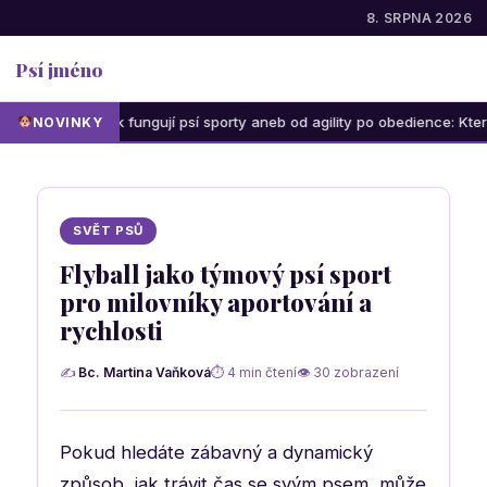
8. SRPNA 2026
Psí jméno
Jak fungují psí sporty aneb od agility po obedience: Která aktivi
NOVINKY
SVĚT PSŮ
Flyball jako týmový psí sport
pro milovníky aportování a
rychlosti
✍
Bc. Martina Vaňková
⏱ 4 min čtení
👁 30 zobrazení
Pokud hledáte zábavný a dynamický
způsob, jak trávit čas se svým psem, může