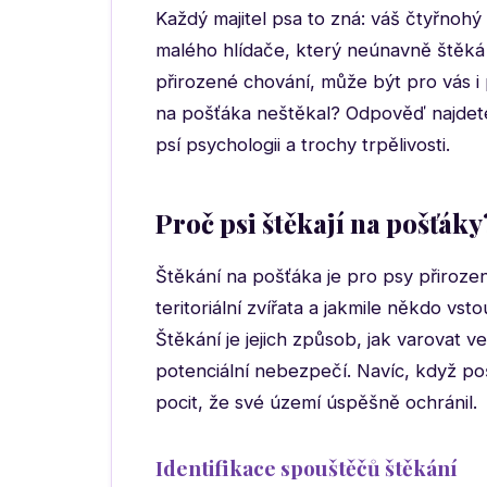
Každý majitel psa to zná: váš čtyřnoh
malého hlídače, který neúnavně štěká 
přirozené chování, může být pro vás i
na pošťáka neštěkal? Odpověď najdet
psí psychologii a trochy trpělivosti.
Proč psi štěkají na pošťáky
Štěkání na pošťáka je pro psy přirozen
teritoriální zvířata a jakmile někdo vst
Štěkání je jejich způsob, jak varovat v
potenciální nebezpečí. Navíc, když po
pocit, že své území úspěšně ochránil.
Identifikace spouštěčů štěkání