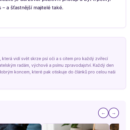
 – a šťastnější majitelé také.
terá vidí svět skrze psí oči a s citem pro každý zvířecí
vatelským radám, výchově a psímu zpravodajství. Každý den
 dobrým koncem, které pak otiskuje do článků pro celou naši
←
→