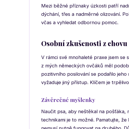
Mezi běžné příznaky úzkosti patří nad
dýchání, třes a nadměrné olizování. Po
včas a vyhledat odbornou pomoc.
Osobní zkušenosti z chovu
V rámci své mnohaleté praxe jsem se 
z mých německých ovčáků měl podobn
pozitivního posilování se podařilo jeho 
vyžaduje jiný přístup. Klíčem je trpěli
Závěrečné myšlenky
Naučit psa, aby neštěkal na pošťáka, 
technikami je to možné. Pamatujte, že 
nemusí nutně fungovat na druhého. Důlež