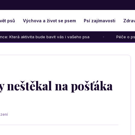
vět psů
Výchova a život se psem
Psí zajímavosti
Zdrav
ktivita bude bavit vás i vašeho psa
Péče o psího seniora: 
y neštěkal na pošťáka
zení