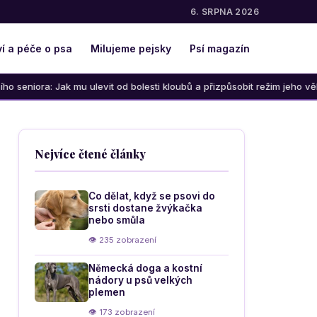
6. SRPNA 2026
í a péče o psa
Milujeme pejsky
Psí magazín
Jak mu ulevit od bolesti kloubů a přizpůsobit režim jeho věku
Nejvíce čtené články
Co dělat, když se psovi do
srsti dostane žvýkačka
nebo smůla
👁 235 zobrazení
Německá doga a kostní
nádory u psů velkých
plemen
👁 173 zobrazení