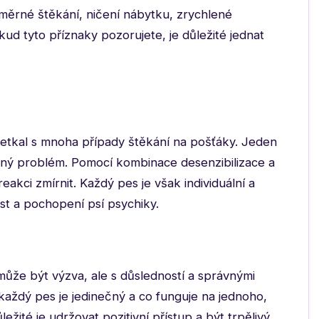
měrné štěkání, ničení nábytku, zrychlené
kud tyto příznaky pozorujete, je důležité jednat
setkal s mnoha případy štěkání na pošťáky. Jeden
ý problém. Pomocí kombinace desenzibilizace a
reakci zmírnit. Každý pes je však individuální a
vost a pochopení psí psychiky.
může být výzva, ale s důsledností a správnými
každý pes je jedinečný a co funguje na jednoho,
ité je udržovat pozitivní přístup a být trpělivý.