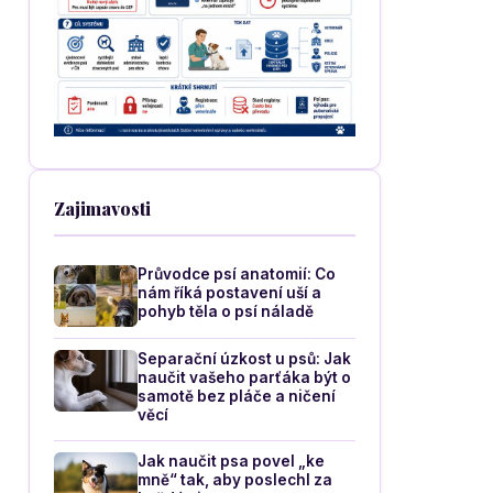
Zajimavosti
Průvodce psí anatomií: Co
nám říká postavení uší a
pohyb těla o psí náladě
Separační úzkost u psů: Jak
naučit vašeho parťáka být o
samotě bez pláče a ničení
věcí
Jak naučit psa povel „ke
mně“ tak, aby poslechl za