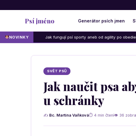
Psí jméno
Generátor psích jmen
S
Jak fungují psí sporty aneb od agility po obedience: Která a
NOVINKY
SVĚT PSŮ
Jak naučit psa ab
u schránky
✍
Bc. Martina Vaňková
⏱ 4 min čtení
👁 36 zobra