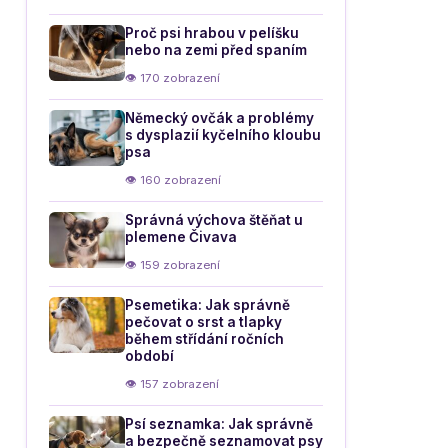
Proč psi hrabou v pelíšku
nebo na zemi před spaním
👁 170 zobrazení
Německý ovčák a problémy
s dysplazií kyčelního kloubu
psa
👁 160 zobrazení
Správná výchova štěňat u
plemene Čivava
👁 159 zobrazení
Psemetika: Jak správně
pečovat o srst a tlapky
během střídání ročních
období
👁 157 zobrazení
Psí seznamka: Jak správně
a bezpečně seznamovat psy