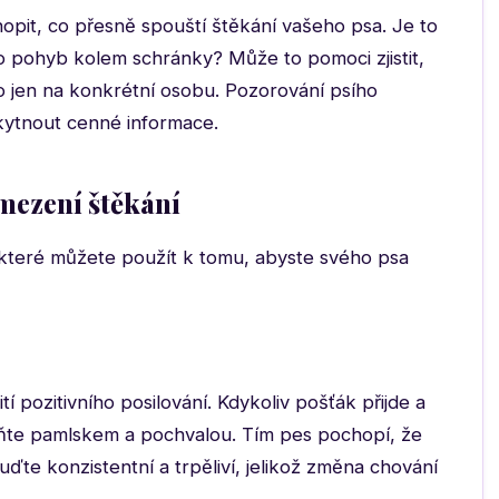
opit, co přesně spouští štěkání vašeho psa. Je to
 pohyb kolem schránky? Může to pomoci zjistit,
o jen na konkrétní osobu. Pozorování psího
kytnout cenné informace.
mezení štěkání
, které můžete použít k tomu, abyste svého psa
í pozitivního posilování. Kdykoliv pošťák přijde a
ňte pamlskem a pochvalou. Tím pes pochopí, že
uďte konzistentní a trpěliví, jelikož změna chování