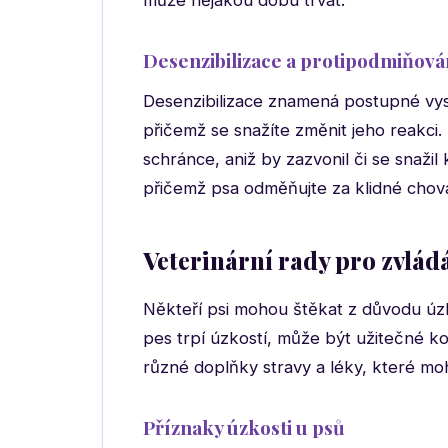
může nějakou dobu trvat.
Desenzibilizace a protipodmiňová
Desenzibilizace znamená postupné vysta
přičemž se snažíte změnit jeho reakci.
schránce, aniž by zazvonil či se snažil
přičemž psa odměňujte za klidné chová
Veterinární rady pro zvlád
Někteří psi mohou štěkat z důvodu úz
pes trpí úzkostí, může být užitečné kon
různé doplňky stravy a léky, které moh
Příznaky úzkosti u psů