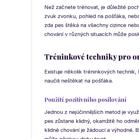
Než začnete trénovat, je důležité poch
zvuk zvonku, pohled na pošťáka, nebo
zda pes štěká na všechny cizince neb
chování v různých situacích může pos
Tréninkové techniky pro o
Existuje několik tréninkových technik
naučili neštěkat na pošťáka.
Použití pozitivního posilování
Jednou z nejúčinnějších metod je využit
pes zůstane klidný, okamžitě ho odmě
klidné chování je žádoucí a výhodné. B