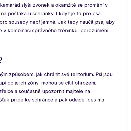
ý kamarád slyší zvonek a okamžitě se promění v
na pošťáka u schránky. I když je to pro psa
 pro sousedy nepříjemné. Jak tedy naučit psa, aby
e v kombinaci správného tréninku, porozumění
?
ým způsobem, jak chránit své teritorium. Psi jsou
oupí do jejich zóny, mohou se cítit ohroženi.
etřelce a současně upozornit majitele na
šťák přijde ke schránce a pak odejde, pes má