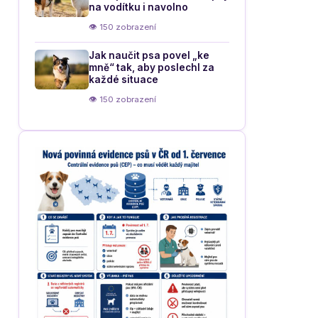
na vodítku i navolno
👁 150 zobrazení
Jak naučit psa povel „ke
mně“ tak, aby poslechl za
každé situace
👁 150 zobrazení