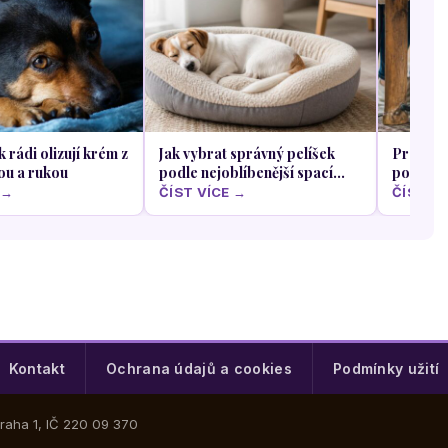
k rádi olizují krém z
Jak vybrat správný pelíšek
Proč se 
ou a rukou
podle nejoblíbenější spací
pod stů
polohy vašeho psa
oběda
 →
ČÍST VÍCE →
ČÍST VÍ
Kontakt
Ochrana údajů a cookies
Podmínky užití
Praha 1, IČ 220 09 370