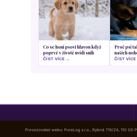
Co se honí psovi hlavou když
Proč psi ta
poprvé v životě uvidí sníh
našich noh
ČÍST VÍCE →
ČÍST VÍCE
Provozovatel webu: PureLog s.r.o., Rybná 716/24, 110 00 