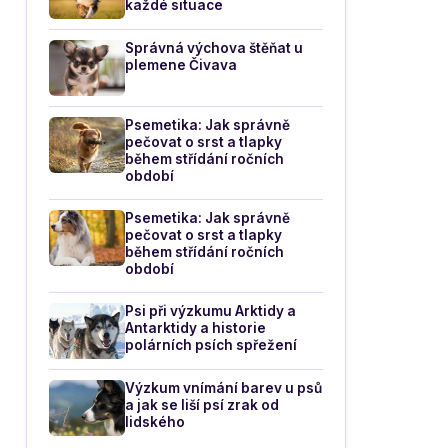
každé situace
Správná výchova štěňat u
plemene Čivava
Psemetika: Jak správně
pečovat o srst a tlapky
během střídání ročních
období
Psemetika: Jak správně
pečovat o srst a tlapky
během střídání ročních
období
Psi při výzkumu Arktidy a
Antarktidy a historie
polárních psích spřežení
Výzkum vnímání barev u psů
a jak se liší psí zrak od
lidského