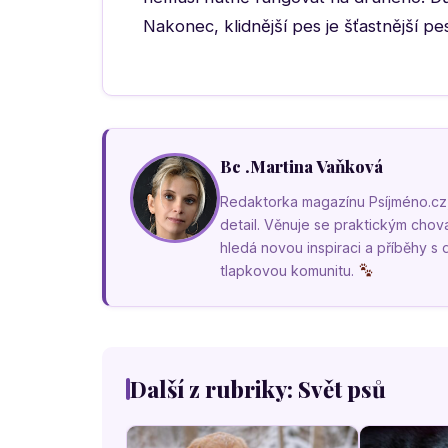
Nakonec, klidnější pes je šťastnější pes
Bc .Martina Vaňková
Redaktorka magazínu Psíjméno.cz, k
detail. Věnuje se praktickým cho
hledá novou inspiraci a příběhy s
tlapkovou komunitu.
Další z rubriky: Svět psů