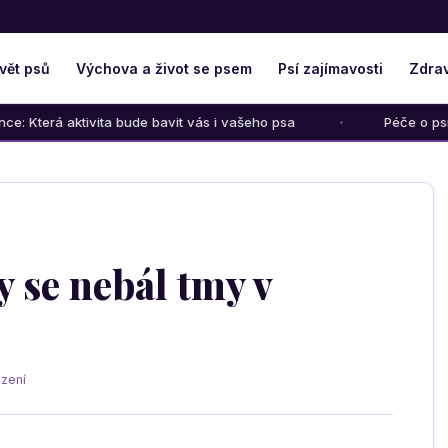
vět psů
Výchova a život se psem
Psí zajímavosti
Zdrav
tivita bude bavit vás i vašeho psa
Péče o psího seniora: Ja
y se nebál tmy v
zení