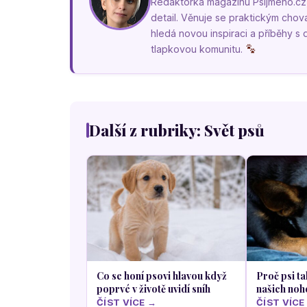
Redaktorka magazínu Psíjméno.cz, k
detail. Věnuje se praktickým cho
hledá novou inspiraci a příběhy s
tlapkovou komunitu.
Další z rubriky: Svět psů
Co se honí psovi hlavou když
Proč psi ta
poprvé v životě uvidí sníh
našich noh
ČÍST VÍCE →
ČÍST VÍCE