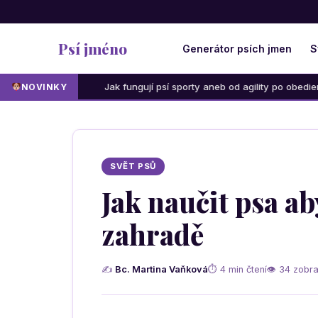
Psí jméno
Generátor psích jmen
S
Jak fungují psí sporty aneb od agility po obedience: Která ak
NOVINKY
SVĚT PSŮ
Jak naučit psa ab
zahradě
✍
Bc. Martina Vaňková
⏱ 4 min čtení
👁 34 zobra