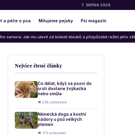
7. SRPNA 2026
í a péče o psa
Milujeme pejsky
Psí magazín
k mu ulevit od bolesti kloubů a přizpůsobit režim jeho věku
Nejvíce čtené články
Co dělat, když se psovi do
srsti dostane žvýkačka
nebo smůla
👁 238 zobrazení
Německá doga a kostní
nádory u psů velkých
plemen
👁 173 zobrazení