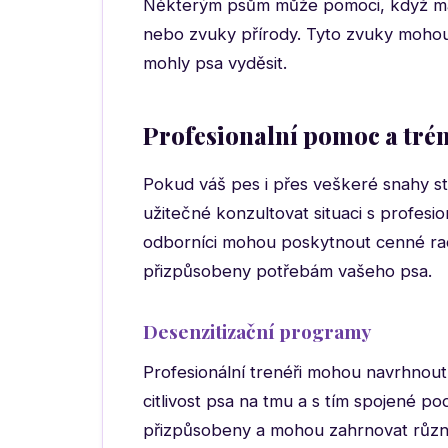
Některým psům může pomoci, když mají 
nebo zvuky přírody. Tyto zvuky mohou
mohly psa vyděsit.
Profesionalní pomoc a tré
Pokud váš pes i přes veškeré snahy stá
užitečné konzultovat situaci s profesi
odborníci mohou poskytnout cenné rad
přizpůsobeny potřebám vašeho psa.
Desenzitizační programy
Profesionální trenéři mohou navrhnout
citlivost psa na tmu a s tím spojené p
přizpůsobeny a mohou zahrnovat různé