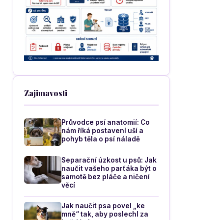
Zajimavosti
Průvodce psí anatomií: Co
nám říká postavení uší a
pohyb těla o psí náladě
Separační úzkost u psů: Jak
naučit vašeho parťáka být o
samotě bez pláče a ničení
věcí
Jak naučit psa povel „ke
mně“ tak, aby poslechl za