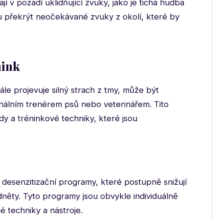
v pozadí uklidňující zvuky, jako je tichá hudba
 překrýt neočekávané zvuky z okolí, které by
nink
le projevuje silný strach z tmy, může být
onálním trenérem psů nebo veterinářem. Tito
y a tréninkové techniky, které jsou
 desenzitizační programy, které postupně snižují
odněty. Tyto programy jsou obvykle individuálně
 techniky a nástroje.