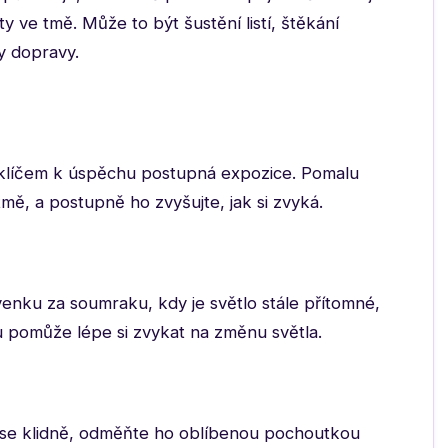
 ve tmě. Může to být šustění listí, štěkání
y dopravy.
e klíčem k úspěchu postupná expozice. Pomalu
tmě, a postupně ho zvyšujte, jak si zvyká.
venku za soumraku, kdy je světlo stále přítomné,
u pomůže lépe si zvykat na změnu světla.
 se klidně, odměňte ho oblíbenou pochoutkou