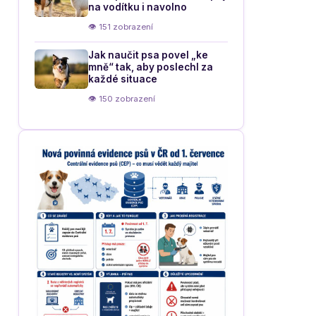
na vodítku i navolno
👁 151 zobrazení
Jak naučit psa povel „ke
mně“ tak, aby poslechl za
každé situace
👁 150 zobrazení