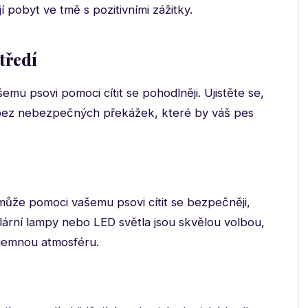
pobyt ve tmě s pozitivními zážitky.
tředí
u psovi pomoci cítit se pohodlněji. Ujistěte se,
 bez nebezpečných překážek, které by váš pes
může pomoci vašemu psovi cítit se bezpečněji,
 Solární lampy nebo LED světla jsou skvělou volbou,
říjemnou atmosféru.