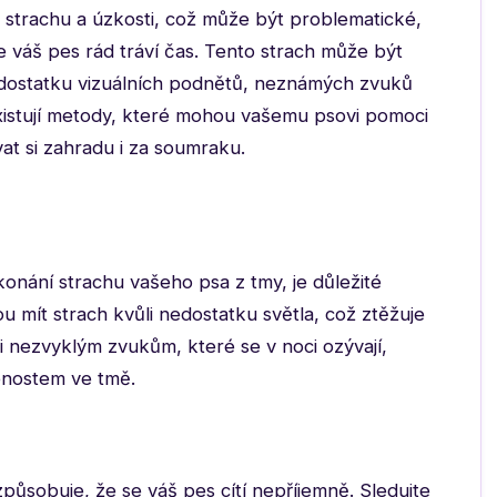
trachu a úzkosti, což může být problematické,
váš pes rád tráví čas. Tento strach může být
dostatku vizuálních podnětů, neznámých zvuků
xistují metody, které mohou vašemu psovi pomoci
at si zahradu i za soumraku.
onání strachu vašeho psa z tmy, je důležité
u mít strach kvůli nedostatku světla, což ztěžuje
li nezvyklým zvukům, které se v noci ozývají,
nostem ve tmě.
způsobuje, že se váš pes cítí nepříjemně. Sledujte