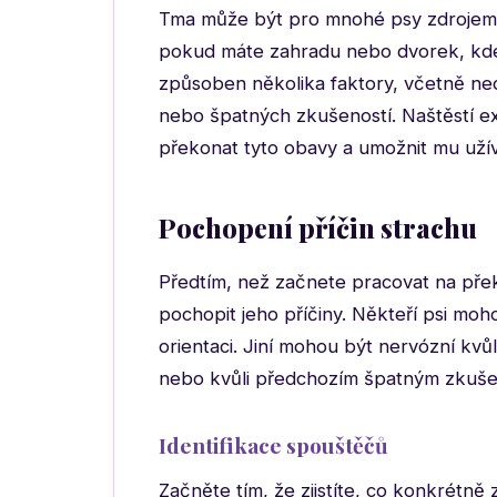
Tma může být pro mnohé psy zdrojem s
pokud máte zahradu nebo dvorek, kde 
způsoben několika faktory, včetně ne
nebo špatných zkušeností. Naštěstí e
překonat tyto obavy a umožnit mu užív
Pochopení příčin strachu
Předtím, než začnete pracovat na přek
pochopit jeho příčiny. Někteří psi moho
orientaci. Jiní mohou být nervózní kvů
nebo kvůli předchozím špatným zkuše
Identifikace spouštěčů
Začněte tím, že zjistíte, co konkrétně 