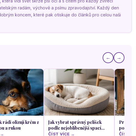
terá vidí svět skrze psí oči a s citem pro každý zvířecí
vatelským radám, výchově a psímu zpravodajství. Každý den
 dobrým koncem, které pak otiskuje do článků pro celou naši
←
→
k rádi olizují krém z
Jak vybrat správný pelíšek
Proč se 
ou a rukou
podle nejoblíbenější spací
pod stů
polohy vašeho psa
oběda
 →
ČÍST VÍCE →
ČÍST VÍ