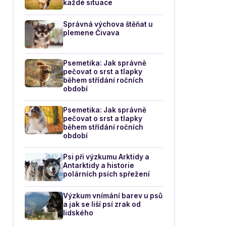
každé situace
Správná výchova štěňat u
plemene Čivava
Psemetika: Jak správně
pečovat o srst a tlapky
během střídání ročních
období
Psemetika: Jak správně
pečovat o srst a tlapky
během střídání ročních
období
Psi při výzkumu Arktidy a
Antarktidy a historie
polárních psích spřežení
Výzkum vnímání barev u psů
a jak se liší psí zrak od
lidského