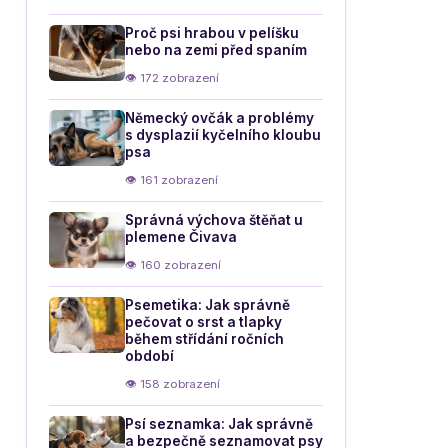
Proč psi hrabou v pelíšku
nebo na zemi před spaním
👁 172 zobrazení
Německý ovčák a problémy
s dysplazií kyčelního kloubu
psa
👁 161 zobrazení
Správná výchova štěňat u
plemene Čivava
👁 160 zobrazení
Psemetika: Jak správně
pečovat o srst a tlapky
během střídání ročních
období
👁 158 zobrazení
Psí seznamka: Jak správně
a bezpečně seznamovat psy