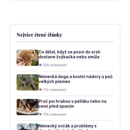
uvidí sníh
rukou
polohy
oběda
vašeho
psa
Nejvíce čtené články
Co dělat, když se psovi do srsti
dostane žvýkačka nebo smůla
👁 238 zobrazení
Německá doga a kostní nádory u psů
velkých plemen
👁 173 zobrazení
Proč psi hrabou v pelíšku nebo na
zemi před spaním
👁 172 zobrazení
Německý ovčák a problémy s