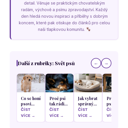
detail. Věnuje se praktickým chovatelským
radám, výchově a psímu zpravodajství. Každý
den hledá novou inspiraci a příběhy s dobrým
koncem, které pak otiskuje do článků pro celou
naši tlapkovou komunitu.
Další z rubriky: Svět psů
←
→
Co se honí
Proč psi
Jak vybrat
Proč se
psovi
tak rádi
správný
psi rádi
hlavou
olizují
pelíšek
schovávají
ČÍST
ČÍST
ČÍST
ČÍST
když
krém z
podle
pod stůl
VÍCE →
VÍCE →
VÍCE →
VÍCE →
poprvé v
našich
nejoblíbenější
během
životě
nohou a
spací
rodinného