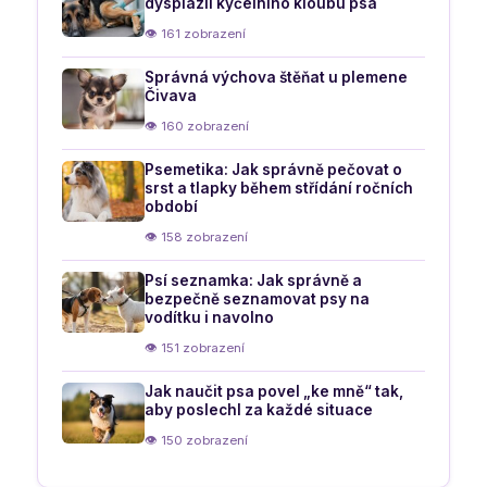
dysplazií kyčelního kloubu psa
👁 161 zobrazení
Správná výchova štěňat u plemene
Čivava
👁 160 zobrazení
Psemetika: Jak správně pečovat o
srst a tlapky během střídání ročních
období
👁 158 zobrazení
Psí seznamka: Jak správně a
bezpečně seznamovat psy na
vodítku i navolno
👁 151 zobrazení
Jak naučit psa povel „ke mně“ tak,
aby poslechl za každé situace
👁 150 zobrazení