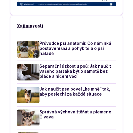
Zajimavosti
Průvodce psí anatomií: Co nám říká
postavení uší a pohyb těla o psí
náladě
Separační úzkost u psů: Jak naučit
vašeho parťáka být o samotě bez
pláče a ničení věcí
Jak naučit psa povel „ke mně“ tak,
aby poslechl za každé situace
Správná výchova štěňat u plemene
Čivava