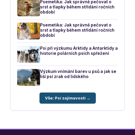
Psemetika: Jak správně pečovat o
srst a tlapky během střídání ročních
období
Psemetika: Jak správně pečovat o
srst a tlapky během střídání ročních
období
Psi při výzkumu Arktidy a Antarktidy a
historie polárních psích spřežení
Výzkum vnímání barev u psů a jak se
liší psí zrak od lidského
Vše: Psí zajímavosti →