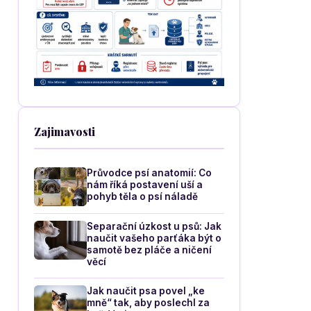
Zajimavosti
Průvodce psí anatomií: Co
nám říká postavení uší a
pohyb těla o psí náladě
Separační úzkost u psů: Jak
naučit vašeho parťáka být o
samotě bez pláče a ničení
věcí
Jak naučit psa povel „ke
mně“ tak, aby poslechl za