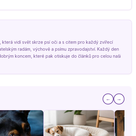
terá vidí svět skrze psí oči a s citem pro každý zvířecí
vatelským radám, výchově a psímu zpravodajství. Každý den
 dobrým koncem, které pak otiskuje do článků pro celou naši
←
→