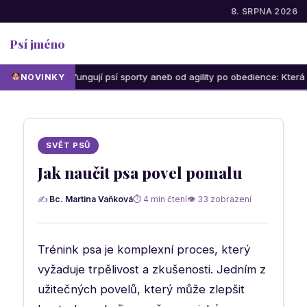
8. SRPNA 2026
Psí jméno
Jak fungují psí sporty aneb od agility po obedience: Která aktivita 
NOVINKY
SVĚT PSŮ
Jak naučit psa povel pomalu
✍
Bc. Martina Vaňková
⏱ 4 min čtení
👁 33 zobrazení
Trénink psa je komplexní proces, který
vyžaduje trpělivost a zkušenosti. Jedním z
užitečných povelů, který může zlepšit