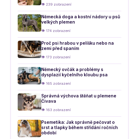
👁 239 zobrazení
Německá doga a kostní nádory u psů
velkých plemen
👁 174 zobrazení
Proč psi hrabou v pelíšku nebo na
zemi před spaním
👁 173 zobrazení
Německý ovčák a problémy s
dysplazií kyčelního kloubu psa
👁 165 zobrazení
Správná výchova štěňat u plemene
Čivava
👁 163 zobrazení
Psemetika: Jak správně pečovat o
srst a tlapky během střídání ročních
období