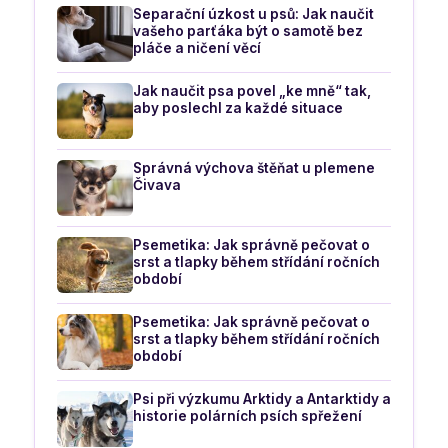
Separační úzkost u psů: Jak naučit
vašeho parťáka být o samotě bez
pláče a ničení věcí
Jak naučit psa povel „ke mně“ tak,
aby poslechl za každé situace
Správná výchova štěňat u plemene
Čivava
Psemetika: Jak správně pečovat o
srst a tlapky během střídání ročních
období
Psemetika: Jak správně pečovat o
srst a tlapky během střídání ročních
období
Psi při výzkumu Arktidy a Antarktidy a
historie polárních psích spřežení