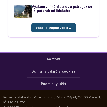
Výzkum vnímání barev u psů a jak se
liší psí zrak od lidského
Vše: Psí zajímavosti →
Kontakt
Ochrana údajů a cookies
Podmínky užití
Provozovatel webu: PureLog s.r.o., Rybná 716/24, 110 00 Praha 1,
IČ 220 09 370