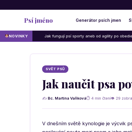
Psí jméno
Generátor psích jmen
S
Jak fungují psí sporty aneb od agility po obedience: Která a
NOVINKY
SVĚT PSŮ
Jak naučit psa po
✍
Bc. Martina Vaňková
⏱ 4 min čtení
👁 29 zobra
V dnešním světě kynologie je výcvik ps