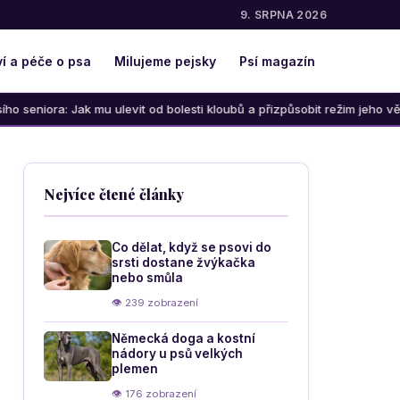
9. SRPNA 2026
í a péče o psa
Milujeme pejsky
Psí magazín
Jak mu ulevit od bolesti kloubů a přizpůsobit režim jeho věku
Nejvíce čtené články
Co dělat, když se psovi do
srsti dostane žvýkačka
nebo smůla
👁 239 zobrazení
Německá doga a kostní
nádory u psů velkých
plemen
👁 176 zobrazení