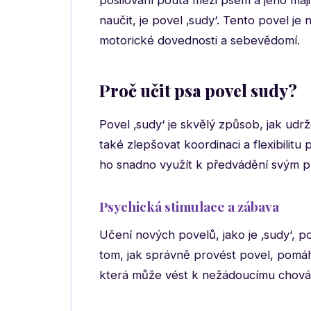
posilování pouta mezi psem a jeho maj
naučit, je povel ‚sudy‘. Tento povel je
motorické dovednosti a sebevědomí.
Proč učit psa povel sudy?
Povel ‚sudy‘ je skvělý způsob, jak udr
také zlepšovat koordinaci a flexibilitu
ho snadno využít k předvádění svým př
Psychická stimulace a zábava
Učení nových povelů, jako je ‚sudy‘, p
tom, jak správně provést povel, pomáh
která může vést k nežádoucímu chová