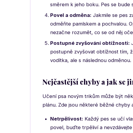
směrem k jeho boku. Pes se bude sn
Povel a odměna:
Jakmile se pes za
odměňte pamlskem a pochvalou. Op
nezačne rozumět, co se od něj oče
Postupné zvyšování obtížnosti:
J
postupně zvyšovat obtížnost tím, 
vodítka, ale s následnou odměnou.
Nejčastější chyby a jak se 
Učení psa novým trikům může být někdy 
plánu. Zde jsou některé běžné chyby a 
Netrpělivost:
Každý pes se učí vl
povel, buďte trpěliví a nevzdávejte 