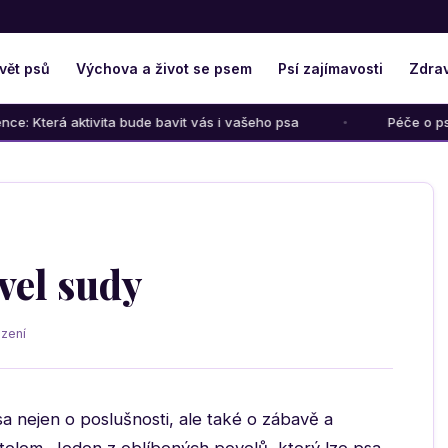
vět psů
Výchova a život se psem
Psí zajímavosti
Zdrav
ktivita bude bavit vás i vašeho psa
Péče o psího seniora: 
vel sudy
zení
a nejen o poslušnosti, ale také o zábavě a