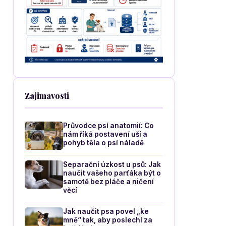
Zajimavosti
Průvodce psí anatomií: Co
nám říká postavení uší a
pohyb těla o psí náladě
Separační úzkost u psů: Jak
naučit vašeho parťáka být o
samotě bez pláče a ničení
věcí
Jak naučit psa povel „ke
mně“ tak, aby poslechl za