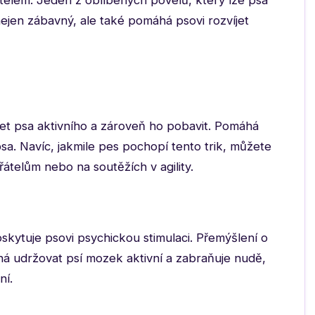
itelem. Jeden z oblíbených povelů, který lze psa
 nejen zábavný, ale také pomáhá psovi rozvíjet
žet psa aktivního a zároveň ho pobavit. Pomáhá
 psa. Navíc, jakmile pes pochopí tento trik, můžete
átelům nebo na soutěžích v agility.
oskytuje psovi psychickou stimulaci. Přemýšlení o
á udržovat psí mozek aktivní a zabraňuje nudě,
ní.