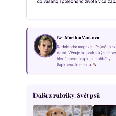
do vašeho společného života více zába
Bc .Martina Vaňková
Redaktorka magazínu Psíjméno.cz, k
detail. Věnuje se praktickým cho
hledá novou inspiraci a příběhy s
tlapkovou komunitu.
Další z rubriky: Svět psů