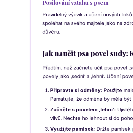
Posilování vztahu s psem
Pravidelný výcvik a učení nových triků 
spoléhat na svého majitele jako na zd
důvěru.
Jak naučit psa povel sudy:
Předtím, než začnete učit psa povel ‚sud
povely jako ‚sedni‘ a ‚lehni‘. Učení pov
Připravte si odměny:
Použijte malé
Pamatujte, že odměna by měla být
Začněte s povelem ‚lehni‘:
Ujistět
vlivů. Nechte ho lehnout si do poh
Využijte pamlsek:
Držte pamlsek 