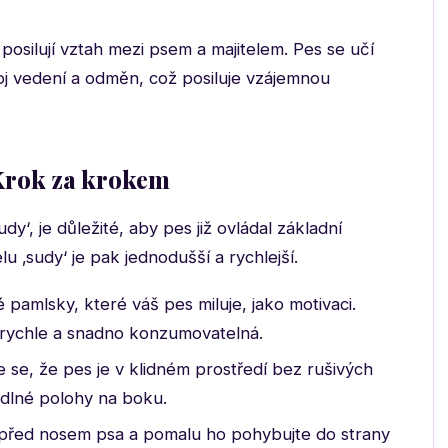
posilují vztah mezi psem a majitelem. Pes se učí
roj vedení a odměn, což posiluje vzájemnou
 Krok za krokem
y‘, je důležité, aby pes již ovládal základní
elu ‚sudy‘ je pak jednodušší a rychlejší.
 pamlsky, které váš pes miluje, jako motivaci.
 rychle a snadno konzumovatelná.
e se, že pes je v klidném prostředí bez rušivých
odlné polohy na boku.
před nosem psa a pomalu ho pohybujte do strany