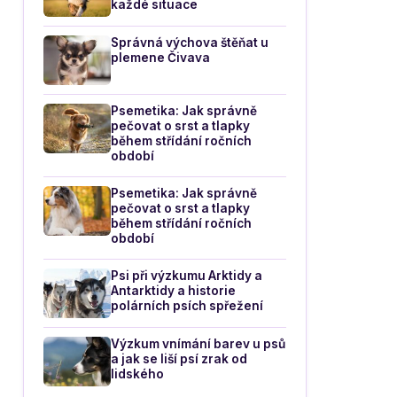
každé situace
Správná výchova štěňat u
plemene Čivava
Psemetika: Jak správně
pečovat o srst a tlapky
během střídání ročních
období
Psemetika: Jak správně
pečovat o srst a tlapky
během střídání ročních
období
Psi při výzkumu Arktidy a
Antarktidy a historie
polárních psích spřežení
Výzkum vnímání barev u psů
a jak se liší psí zrak od
lidského