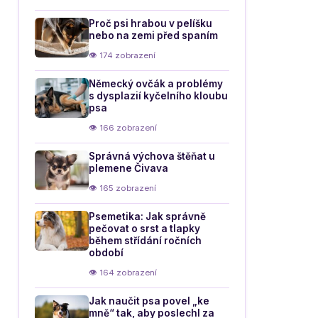
Proč psi hrabou v pelíšku
nebo na zemi před spaním
👁 174 zobrazení
Německý ovčák a problémy
s dysplazií kyčelního kloubu
psa
👁 166 zobrazení
Správná výchova štěňat u
plemene Čivava
👁 165 zobrazení
Psemetika: Jak správně
pečovat o srst a tlapky
během střídání ročních
období
👁 164 zobrazení
Jak naučit psa povel „ke
mně“ tak, aby poslechl za