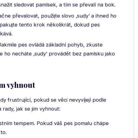
ažit sledovat pamlsek, a tím se převalí na bok.
čne převalovat, použijte slovo ‚sudy‘ a ihned ho
akujte tento krok několikrát, dokud pes
kává.
akmile pes ovládá základní pohyb, zkuste
že ho necháte ‚sudy‘ provádět bez pamlsku jako
jim vyhnout
frustrující, pokud se věci nevyvíjejí podle
rady, jak se jim vyhnout:
astním tempem. Pokud váš pes pomalu chápe
to.