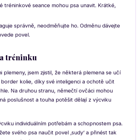
hé tréninkové seance mohou psa unavit. Krátké,
guje správně, neodměňujte ho. Odměnu dávejte
ovede povel.
 a tréninku
 plemeny, jsem zjistil, že některá plemena se učí
d border kolie, díky své inteligenci a ochotě učit
rychle. Na druhou stranu, němečtí ovčáci mohou
ená poslušnost a touha potěšit dělají z výcviku
ýcviku individuálním potřebám a schopnostem psa.
žete svého psa naučit povel ‚sudy‘ a přinést tak