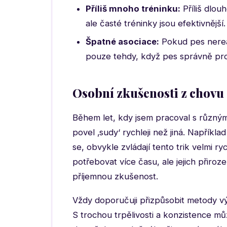
Příliš mnoho tréninku:
Příliš dlou
ale časté tréninky jsou efektivnější.
Špatné asociace:
Pokud pes nerea
pouze tehdy, když pes správně pr
Osobní zkušenosti z chovu
Během let, kdy jsem pracoval s různými
povel ‚sudy‘ rychleji než jiná. Napříkla
se, obvykle zvládají tento trik velmi 
potřebovat více času, ale jejich přiroz
příjemnou zkušenost.
Vždy doporučuji přizpůsobit metody v
S trochou trpělivosti a konzistence mů