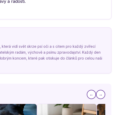
vy a radosti.
terá vidí svět skrze psí oči a s citem pro každý zvířecí
vatelským radám, výchově a psímu zpravodajství. Každý den
 dobrým koncem, které pak otiskuje do článků pro celou naši
←
→