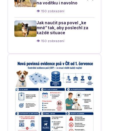
na vodítku i navolno
👁 150 zobrazení
Jak naučit psa povel „ke
mně“ tak, aby poslechl za
každé situace
👁 150 zobrazení