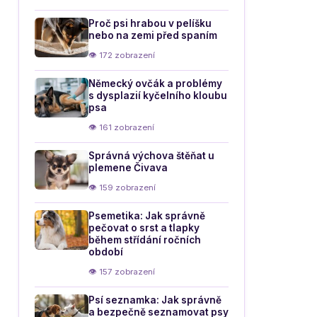
Proč psi hrabou v pelíšku
nebo na zemi před spaním
👁 172 zobrazení
Německý ovčák a problémy
s dysplazií kyčelního kloubu
psa
👁 161 zobrazení
Správná výchova štěňat u
plemene Čivava
👁 159 zobrazení
Psemetika: Jak správně
pečovat o srst a tlapky
během střídání ročních
období
👁 157 zobrazení
Psí seznamka: Jak správně
a bezpečně seznamovat psy