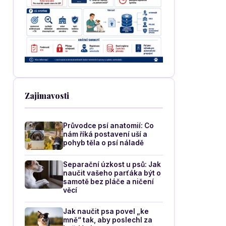
Zajimavosti
Průvodce psí anatomií: Co
nám říká postavení uší a
pohyb těla o psí náladě
Separační úzkost u psů: Jak
naučit vašeho parťáka být o
samotě bez pláče a ničení
věcí
Jak naučit psa povel „ke
mně“ tak, aby poslechl za