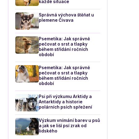
každé situace
Správná výchova štěňat u
plemene Čivava
Psemetika: Jak správně
pečovat o srst a tlapky
během střídání ročních
období
Psemetika: Jak správně
pečovat o srst a tlapky
během střídání ročních
období
Psi při výzkumu Arktidy a
Antarktidy a historie
polárních psích spřežení
Výzkum vnímání barev u psů
a jak se liší psí zrak od
lidského