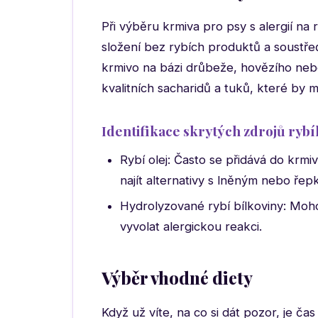
Při výběru krmiva pro psy s alergií na 
složení bez rybích produktů a soustřeďt
krmivo na bázi drůbeže, hovězího neb
kvalitních sacharidů a tuků, které by
Identifikace skrytých zdrojů ryb
Rybí olej: Často se přidává do krmi
najít alternativy s lněným nebo ře
Hydrolyzované rybí bílkoviny: Moho
vyvolat alergickou reakci.
Výběr vhodné diety
Když už víte, na co si dát pozor, je ča