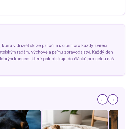
terá vidí svět skrze psí oči a s citem pro každý zvířecí
vatelským radám, výchově a psímu zpravodajství. Každý den
 dobrým koncem, které pak otiskuje do článků pro celou naši
←
→