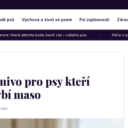
vět psů
Výchova a život se psem
Psí zajímavosti
Zdrav
vita bude bavit vás i vašeho psa
Péče o psího seniora: Jak
mivo pro psy kteří
ybí maso
zení