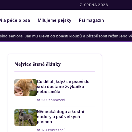
7. SRPNA 2026
í a péče o psa
Milujeme pejsky
Psí magazín
 mu ulevit od bolesti kloubů a přizpůsobit režim jeho věku
Nejvíce čtené články
Co dělat, když se psovi do
srsti dostane žvýkačka
nebo smůla
👁 237 zobrazení
Německá doga a kostní
nádory u psů velkých
plemen
👁 173 zobrazení