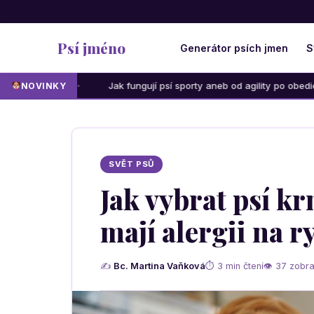
Psí jméno
Generátor psích jmen
S
Jak fungují psí sporty aneb od agility po obedience: Která akti
NOVINKY
SVĚT PSŮ
Jak vybrat psí kr
mají alergii na r
✍
Bc. Martina Vaňková
⏱ 3 min čtení
👁 37 zobra