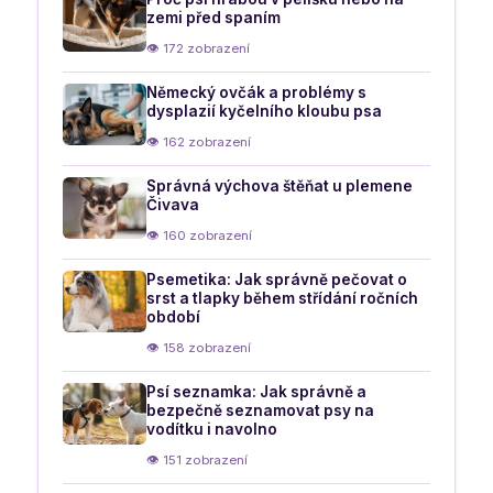
zemi před spaním
👁 172 zobrazení
Německý ovčák a problémy s
dysplazií kyčelního kloubu psa
👁 162 zobrazení
Správná výchova štěňat u plemene
Čivava
👁 160 zobrazení
Psemetika: Jak správně pečovat o
srst a tlapky během střídání ročních
období
👁 158 zobrazení
Psí seznamka: Jak správně a
bezpečně seznamovat psy na
vodítku i navolno
👁 151 zobrazení