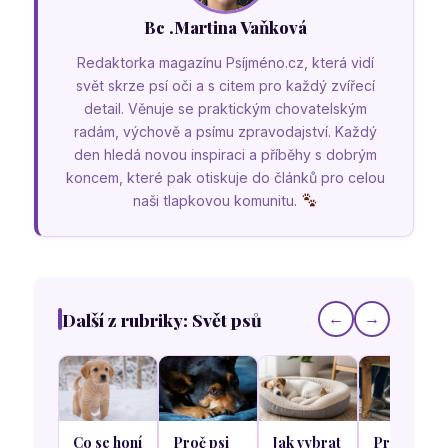
Bc .Martina Vaňková
Redaktorka magazínu Psíjméno.cz, která vidí
svět skrze psí oči a s citem pro každý zvířecí
detail. Věnuje se praktickým chovatelským
radám, výchově a psímu zpravodajství. Každý
den hledá novou inspiraci a příběhy s dobrým
koncem, které pak otiskuje do článků pro celou
naši tlapkovou komunitu.
Další z rubriky: Svět psů
←
→
Co se honí
Proč psi
Jak vybrat
Proč se