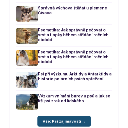
Správná výchova štěňat u plemene
Čivava
Psemetika: Jak správně pečovat o
srst a tlapky během střídání ročních
období
Psemetika: Jak správně pečovat o
srst a tlapky během střídání ročních
období
Psi při výzkumu Arktidy a Antarktidy a
historie polárních psích spřežení
Výzkum vnímání barev u psů a jak se
liší psí zrak od lidského
Vše: Psí zajímavosti →