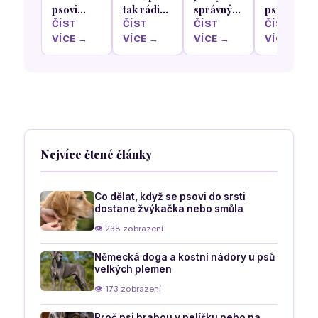
psovi
tak rádi
správný
psi rádi
hlavou
olizují
pelíšek
schovávají
ČÍST
ČÍST
ČÍST
ČÍST
když
krém z
podle
pod stůl
VÍCE →
VÍCE →
VÍCE →
VÍCE →
poprvé v
našich
nejoblíbenější
během
životě
nohou a
spací
rodinného
uvidí sníh
rukou
polohy
oběda
vašeho
psa
Nejvíce čtené články
Co dělat, když se psovi do srsti
dostane žvýkačka nebo smůla
👁 238 zobrazení
Německá doga a kostní nádory u psů
velkých plemen
👁 173 zobrazení
Proč psi hrabou v pelíšku nebo na