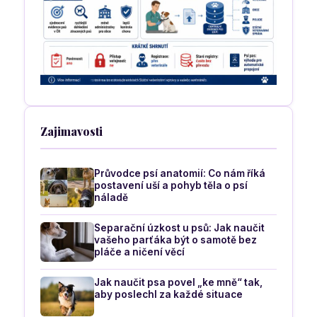
Zajimavosti
Průvodce psí anatomií: Co nám říká
postavení uší a pohyb těla o psí
náladě
Separační úzkost u psů: Jak naučit
vašeho parťáka být o samotě bez
pláče a ničení věcí
Jak naučit psa povel „ke mně“ tak,
aby poslechl za každé situace