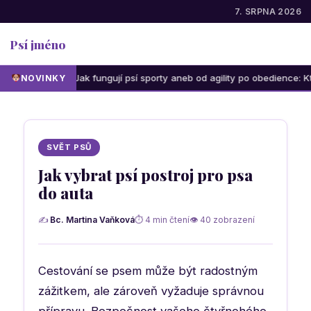
7. SRPNA 2026
Psí jméno
Jak fungují psí sporty aneb od agility po obedience: Která akti
NOVINKY
SVĚT PSŮ
Jak vybrat psí postroj pro psa
do auta
✍
Bc. Martina Vaňková
⏱ 4 min čtení
👁 40 zobrazení
Cestování se psem může být radostným
zážitkem, ale zároveň vyžaduje správnou