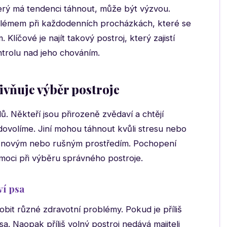
erý má tendenci táhnout, může být výzvou.
blémem při každodenních procházkách, které se
líčové je najít takový postroj, který zajistí
trolu nad jeho chováním.
livňuje výběr postroje
. Někteří jsou přirozeně zvědaví a chtějí
 dovolíme. Jiní mohou táhnout kvůli stresu nebo
ni novým nebo rušným prostředím. Pochopení
oci při výběru správného postroje.
ví psa
it různé zdravotní problémy. Pokud je příliš
. Naopak příliš volný postroj nedává majiteli