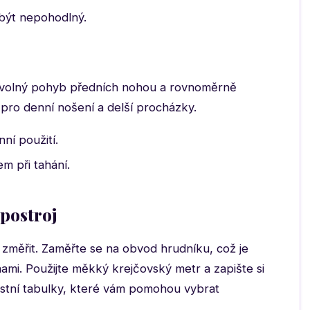
ýt nepohodlný.
í volný pohyb předních nohou a rovnoměrně
í pro denní nošení a delší procházky.
ní použití.
m při tahání.
 postroj
změřit. Zaměřte se na obvod hrudníku, což je
hami. Použijte měkký krejčovský metr a zapište si
ostní tabulky, které vám pomohou vybrat