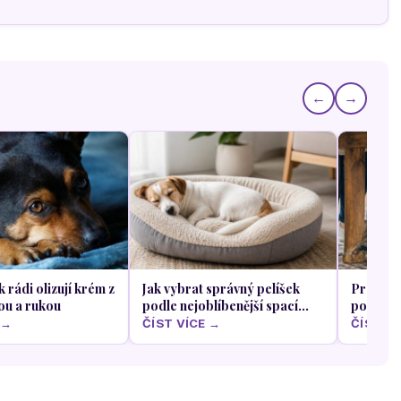
←
→
k rádi olizují krém z
Jak vybrat správný pelíšek
Proč se 
ou a rukou
podle nejoblíbenější spací
pod stů
polohy vašeho psa
oběda
 →
ČÍST VÍCE →
ČÍST VÍ