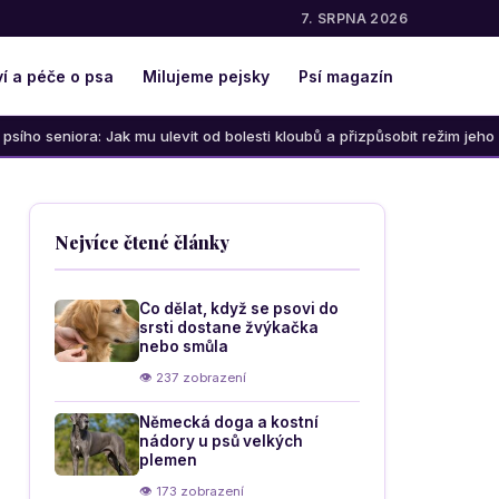
7. SRPNA 2026
í a péče o psa
Milujeme pejsky
Psí magazín
: Jak mu ulevit od bolesti kloubů a přizpůsobit režim jeho věku
Nejvíce čtené články
Co dělat, když se psovi do
srsti dostane žvýkačka
nebo smůla
👁 237 zobrazení
Německá doga a kostní
nádory u psů velkých
plemen
👁 173 zobrazení