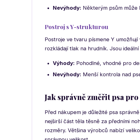
Nevýhody:
Některým psům může b
Postroj s Y-strukturou
Postroje ve tvaru písmene Y umožňuj
rozkládají tlak na hrudník. Jsou ideáln
Výhody:
Pohodlné, vhodné pro den
Nevýhody:
Menší kontrola nad pse
Jak správně změřit psa pro
Před nákupem je důležité psa správně 
nejširší část těla těsně za předními no
rozměry. Většina výrobců nabízí velik
správnou velikost.