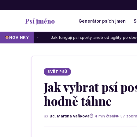
Psí jméno
Generátor psích jmen
S
Jak fungují psí sporty aneb od agility po obedience: Která
NOVINKY
SVĚT PSŮ
Jak vybrat psí po
hodně táhne
✍
Bc. Martina Vaňková
⏱ 4 min čtení
👁 37 zobra