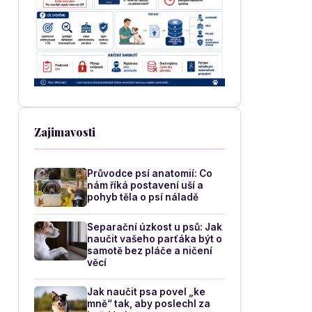
Zajimavosti
Průvodce psí anatomií: Co
nám říká postavení uší a
pohyb těla o psí náladě
Separační úzkost u psů: Jak
naučit vašeho parťáka být o
samotě bez pláče a ničení
věcí
Jak naučit psa povel „ke
mně“ tak, aby poslechl za