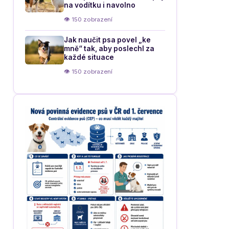
na vodítku i navolno
👁 150 zobrazení
Jak naučit psa povel „ke
mně“ tak, aby poslechl za
každé situace
👁 150 zobrazení