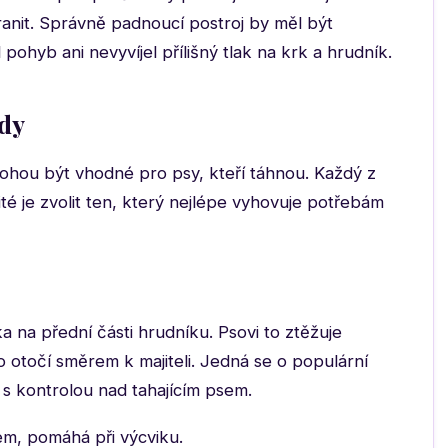
anit. Správně padnoucí postroj by měl být
hyb ani nevyvíjel přílišný tlak na krk a hrudník.
ody
mohou být vhodné pro psy, kteří táhnou. Každý z
é je zvolit ten, který nejlépe vyhovuje potřebám
 na přední části hrudníku. Psovi to ztěžuje
o otočí směrem k majiteli. Jedná se o populární
y s kontrolou nad tahajícím psem.
m, pomáhá při výcviku.