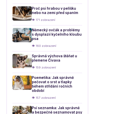
Proč psi hrabou v pelíšku
nebo na zemi před spaním
👁 171 zobrazení
Německý ovčák a problémy
s dysplazií kyčelního kloubu
psa
👁 160 zobrazení
Správná výchova štěňat u
plemene Čivava
👁 159 zobrazení
Psemetika: Jak správně
pečovat o srst a tlapky
během střídání ročních
období
👁 157 zobrazení
Psí seznamka: Jak správně
a bezpečně seznamovat psy