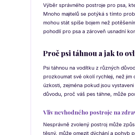
Výběr správného postroje pro psa, kt
Mnoho majitelů se potýká s tímto pro
mohou stát spíše bojem než potěšením. K
pohodlí pro psa a zároveň usnadní kon
Proč psi táhnou a jak to ov
Psi táhnou na vodítku z různých důvodů
prozkoumat své okolí rychleji, než jim
úzkosti, zejména pokud jsou vystave
důvodu, proč váš pes táhne, může pom
Vliv nevhodného postroje na zdra
Nesprávně zvolený postroj může způsob
těsný, může omezit dýchání a pohyb psa