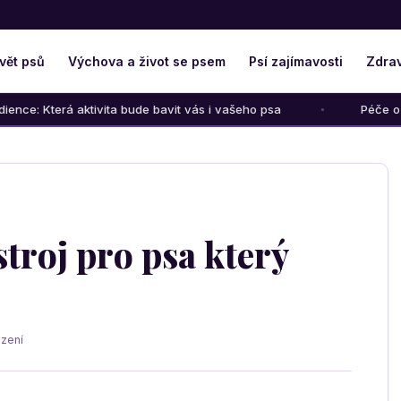
vět psů
Výchova a život se psem
Psí zajímavosti
Zdrav
 aktivita bude bavit vás i vašeho psa
Péče o psího seniora
stroj pro psa který
zení