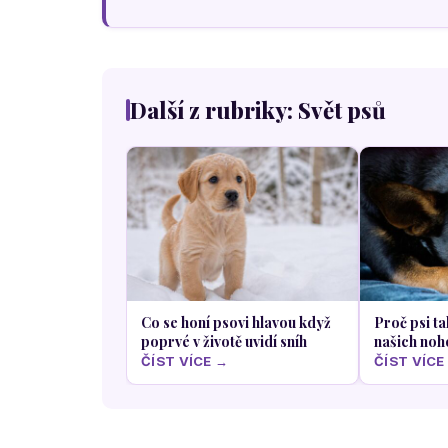
Další z rubriky: Svět psů
Co se honí psovi hlavou když
Proč psi ta
poprvé v životě uvidí sníh
našich noh
ČÍST VÍCE →
ČÍST VÍCE