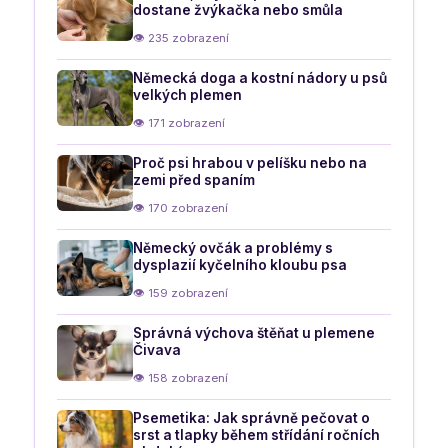
dostane žvýkačka nebo smůla
👁 235 zobrazení
Německá doga a kostní nádory u psů
velkých plemen
👁 171 zobrazení
Proč psi hrabou v pelíšku nebo na
zemi před spaním
👁 170 zobrazení
Německý ovčák a problémy s
dysplazií kyčelního kloubu psa
👁 159 zobrazení
Správná výchova štěňat u plemene
Čivava
👁 158 zobrazení
Psemetika: Jak správně pečovat o
srst a tlapky během střídání ročních