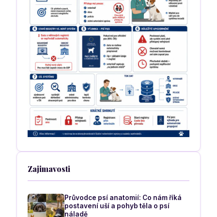
Zajimavosti
Průvodce psí anatomií: Co nám říká
postavení uší a pohyb těla o psí
náladě