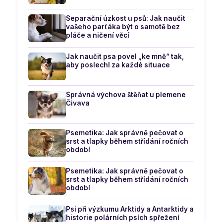
Separační úzkost u psů: Jak naučit
vašeho parťáka být o samotě bez
pláče a ničení věcí
Jak naučit psa povel „ke mně“ tak,
aby poslechl za každé situace
Správná výchova štěňat u plemene
Čivava
Psemetika: Jak správně pečovat o
srst a tlapky během střídání ročních
období
Psemetika: Jak správně pečovat o
srst a tlapky během střídání ročních
období
Psi při výzkumu Arktidy a Antarktidy a
historie polárních psích spřežení