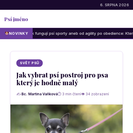
6. SRPNA 2026
Psí jméno
Jak fungují psí sporty aneb od agility po obedience: Která aktivita
NOVINKY
SVĚT PSŮ
Jak vybrat psí postroj pro psa
který je hodně malý
✍
Bc. Martina Vaňková
⏱ 3 min čtení
👁 34 zobrazení