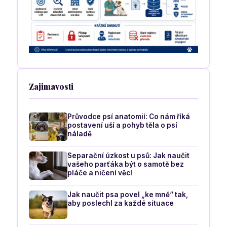
Zajimavosti
Průvodce psí anatomií: Co nám říká
postavení uší a pohyb těla o psí
náladě
Separační úzkost u psů: Jak naučit
vašeho parťáka být o samotě bez
pláče a ničení věcí
Jak naučit psa povel „ke mně“ tak,
aby poslechl za každé situace