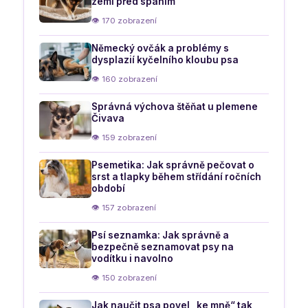
zemi před spaním
👁 170 zobrazení
Německý ovčák a problémy s
dysplazií kyčelního kloubu psa
👁 160 zobrazení
Správná výchova štěňat u plemene
Čivava
👁 159 zobrazení
Psemetika: Jak správně pečovat o
srst a tlapky během střídání ročních
období
👁 157 zobrazení
Psí seznamka: Jak správně a
bezpečně seznamovat psy na
vodítku i navolno
👁 150 zobrazení
Jak naučit psa povel „ke mně“ tak,