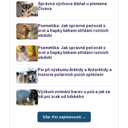
Správná výchova štěňat u plemene
Čivava
Psemetika: Jak správně pečovat o
srst a tlapky během střídání ročních
období
Psemetika: Jak správně pečovat o
srst a tlapky během střídání ročních
období
Psi při výzkumu Arktidy a Antarktidy a
historie polárních psích spřežení
Výzkum vnímání barev u psů a jak se
liší psí zrak od lidského
Vše: Psí zajímavosti →