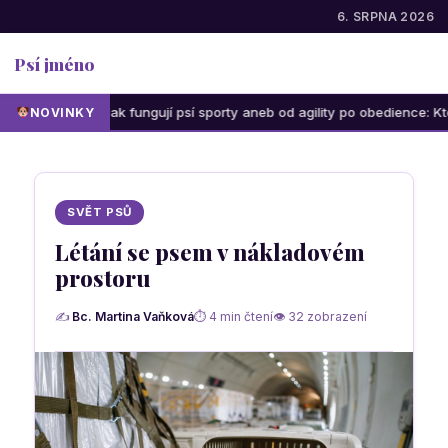
6. SRPNA 2026
Psí jméno
Jak fungují psí sporty aneb od agility po obedience: Která aktivi
NOVINKY
SVĚT PSŮ
Létání se psem v nákladovém
prostoru
✍
Bc. Martina Vaňková
⏱ 4 min čtení
👁 32 zobrazení