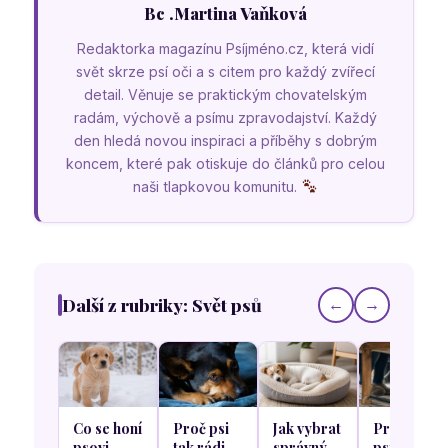
Bc .Martina Vaňková
Redaktorka magazínu Psíjméno.cz, která vidí
svět skrze psí oči a s citem pro každý zvířecí
detail. Věnuje se praktickým chovatelským
radám, výchově a psímu zpravodajství. Každý
den hledá novou inspiraci a příběhy s dobrým
koncem, které pak otiskuje do článků pro celou
naši tlapkovou komunitu.
Další z rubriky: Svět psů
←
→
Co se honí
Proč psi
Jak vybrat
Proč se
psovi
tak rádi
správný
psi rádi