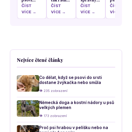
hlavou
olizují
pelíšek
schovávají
ČÍST
ČÍST
ČÍST
ČÍST
když
krém z
podle
pod stůl
VÍCE →
VÍCE →
VÍCE →
VÍCE →
poprvé v
našich
nejoblíbenější
během
životě
nohou a
spací
rodinného
uvidí sníh
rukou
polohy
oběda
vašeho
psa
Nejvíce čtené články
Co dělat, když se psovi do srsti
dostane žvýkačka nebo smůla
👁 235 zobrazení
Německá doga a kostní nádory u psů
velkých plemen
👁 173 zobrazení
Proč psi hrabou v pelíšku nebo na