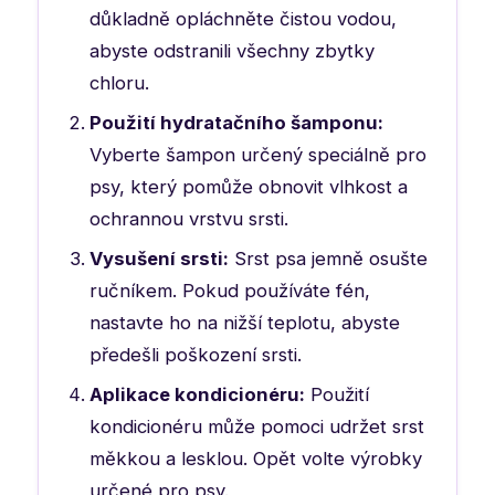
důkladně opláchněte čistou vodou,
abyste odstranili všechny zbytky
chloru.
Použití hydratačního šamponu:
Vyberte šampon určený speciálně pro
psy, který pomůže obnovit vlhkost a
ochrannou vrstvu srsti.
Vysušení srsti:
Srst psa jemně osušte
ručníkem. Pokud používáte fén,
nastavte ho na nižší teplotu, abyste
předešli poškození srsti.
Aplikace kondicionéru:
Použití
kondicionéru může pomoci udržet srst
měkkou a lesklou. Opět volte výrobky
určené pro psy.