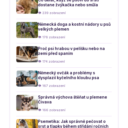
dostane žvýkačka nebo smůla
👁 239 zobrazení
Německá doga a kostní nádory u psů
velkých plemen
👁 176 zobrazení
Proč psi hrabou v pelíšku nebo na
zemi před spaním
👁 174 zobrazení
Německý ovčák a problémy s
dysplazií kyčelního kloubu psa
👁 167 zobrazení
Správná výchova štěňat u plemene
Čivava
👁 166 zobrazení
Psemetika: Jak správně pečovat o
srst a tlapky během střídání ročních