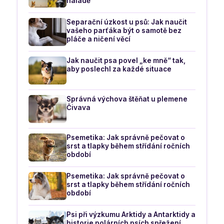
náladě
Separační úzkost u psů: Jak naučit
vašeho parťáka být o samotě bez
pláče a ničení věcí
Jak naučit psa povel „ke mně“ tak,
aby poslechl za každé situace
Správná výchova štěňat u plemene
Čivava
Psemetika: Jak správně pečovat o
srst a tlapky během střídání ročních
období
Psemetika: Jak správně pečovat o
srst a tlapky během střídání ročních
období
Psi při výzkumu Arktidy a Antarktidy a
historie polárních psích spřežení