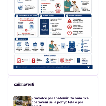
Zajimavosti
Průvodce psí anatomií: Co nám říká
postavení uší a pohyb těla o psí