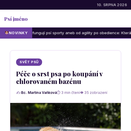
10. SRPNA 2026
Psí jméno
Jak fungují psí sporty aneb od agility po obedience: Která aktivita 
NOVINKY
SVĚT PSŮ
Péče o srst psa po koupání v
chlorovaném bazénu
✍
Bc. Martina Vaňková
⏱ 3 min čtení
👁 35 zobrazení