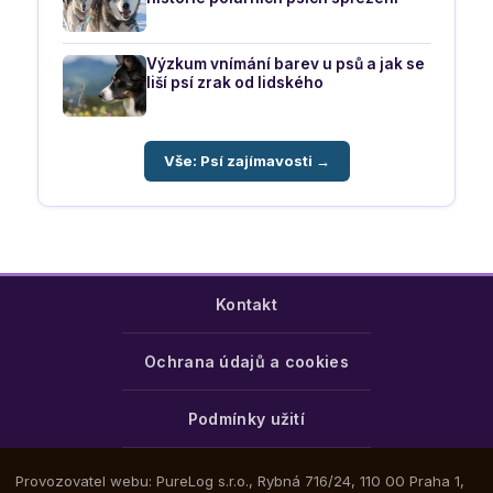
Výzkum vnímání barev u psů a jak se
liší psí zrak od lidského
Vše: Psí zajímavosti →
Kontakt
Ochrana údajů a cookies
Podmínky užití
Provozovatel webu: PureLog s.r.o., Rybná 716/24, 110 00 Praha 1,