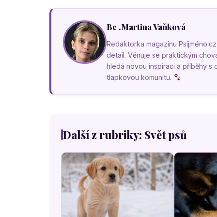
Bc .Martina Vaňková
Redaktorka magazínu Psíjméno.cz, k
detail. Věnuje se praktickým cho
hledá novou inspiraci a příběhy s
tlapkovou komunitu.
Další z rubriky: Svět psů