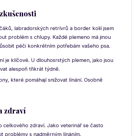
 zkušenosti
ků, labradorských retrívrů a border kolií jsem
out problém s chlupy. Každé plemeno má jinou
izpůsobit péči konkrétním potřebám vašeho psa.
í je klíčové. U dlouhosrstých plemen, jako jsou
at alespoň třikrát týdně.
ny, které pomáhají snižovat línání. Osobně
a zdraví
o celkového zdraví. Jako veterinář se často
řešit problémy s nadměrným línáním.