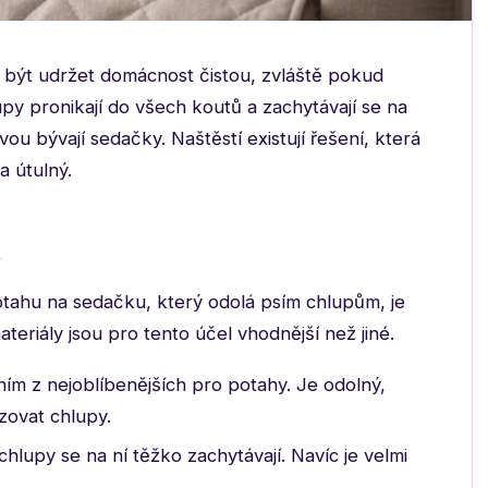
e být udržet domácnost čistou, zvláště pokud
py pronikají do všech koutů a zachytávají se na
u bývají sedačky. Naštěstí existují řešení, která
 útulný.
u
otahu na sedačku, který odolá psím chlupům, je
eriály jsou pro tento účel vhodnější než jiné.
ním z nejoblíbenějších pro potahy. Je odolný,
zovat chlupy.
chlupy se na ní těžko zachytávají. Navíc je velmi