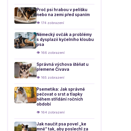
Proč psi hrabou v pelíšku
nebo na zemi před spaním
👁 174 zobrazení
Německý ovčák a problémy
s dysplazií kyčelního kloubu
psa
👁 166 zobrazení
Správná výchova štěňat u
plemene Čivava
👁 165 zobrazení
Psemetika: Jak správně
pečovat o srst a tlapky
během střídání ročních
období
👁 164 zobrazení
Jak naučit psa povel „ke
mně“ tak, aby poslechl za