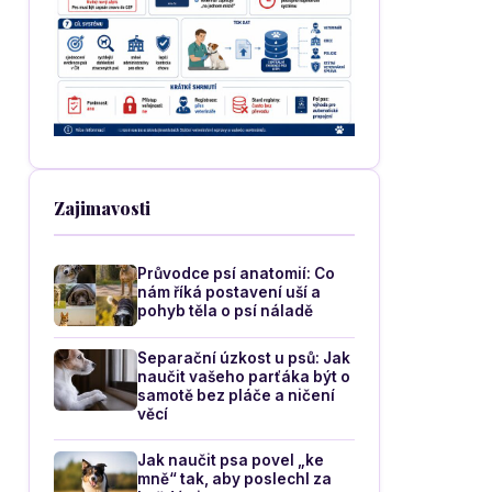
Zajimavosti
Průvodce psí anatomií: Co
nám říká postavení uší a
pohyb těla o psí náladě
Separační úzkost u psů: Jak
naučit vašeho parťáka být o
samotě bez pláče a ničení
věcí
Jak naučit psa povel „ke
mně“ tak, aby poslechl za