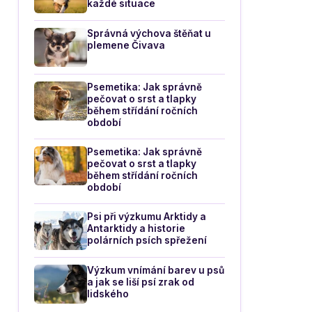
každé situace
Správná výchova štěňat u
plemene Čivava
Psemetika: Jak správně
pečovat o srst a tlapky
během střídání ročních
období
Psemetika: Jak správně
pečovat o srst a tlapky
během střídání ročních
období
Psi při výzkumu Arktidy a
Antarktidy a historie
polárních psích spřežení
Výzkum vnímání barev u psů
a jak se liší psí zrak od
lidského