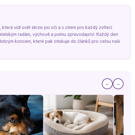
terá vidí svět skrze psí oči a s citem pro každý zvířecí
vatelským radám, výchově a psímu zpravodajství. Každý den
 dobrým koncem, které pak otiskuje do článků pro celou naši
←
→