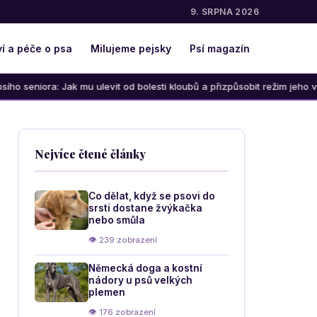
9. SRPNA 2026
í a péče o psa
Milujeme pejsky
Psí magazín
mu ulevit od bolesti kloubů a přizpůsobit režim jeho věku
Nejvíce čtené články
Co dělat, když se psovi do
srsti dostane žvýkačka
nebo smůla
👁 239 zobrazení
Německá doga a kostní
nádory u psů velkých
plemen
👁 176 zobrazení