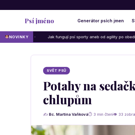
Psí jméno
Generátor psích jmen
S
Jak fungují psí sporty aneb od agility po obedience: Která akti
NOVINKY
SVĚT PSŮ
Potahy na sedač
chlupům
✍
Bc. Martina Vaňková
⏱ 3 min čtení
👁 33 zobra