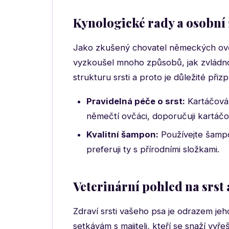
Kynologické rady a osobní
Jako zkušený chovatel německých ovčá
vyzkoušel mnoho způsobů, jak zvládn
strukturu srsti a proto je důležité př
Pravidelná péče o srst:
Kartáčován
němečtí ovčáci, doporučuji kartáčov
Kvalitní šampon:
Používejte šampo
preferuji ty s přírodními složkami.
Veterinární pohled na srst 
Zdraví srsti vašeho psa je odrazem jeh
setkávám s majiteli, kteří se snaží vy