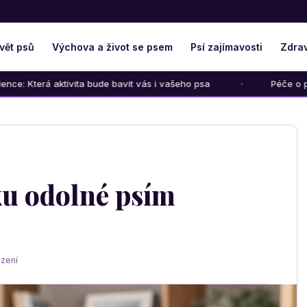
vět psů
Výchova a život se psem
Psí zajímavosti
Zdrav
vita bude bavit vás i vašeho psa
Péče o psího seniora: Jak 
ku odolné psím
zení