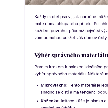
Každý majitel psa ví, jak náročné můž
máte doma chlupatého přítele. Psí chlu
každém povrchu, přičemž největší výzvo
vám pomohou udržet váš domov čistý a
Výběr správného materiál
Prvním krokem k nalezení ideálního p
výběr správného materiálu. Některé mat
Mikrovlákno:
Tento materiál je jed
snadno se čistí a má tendenci odpu
Koženka:
Imitace kůže je hladká a 
snadná na údržbu.