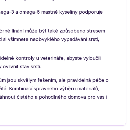
mega-3 a omega-6 mastné kyseliny podporuje
né línání může být také způsobeno stresem
si všimnete neobvyklého vypadávání srsti,
idelné kontroly u veterináře, abyste vyloučili
vlivnit stav srsti.
m jsou skvělým řešením, ale pravidelná péče o
ežitá. Kombinací správného výběru materiálů,
áhnout čistého a pohodlného domova pro vás i