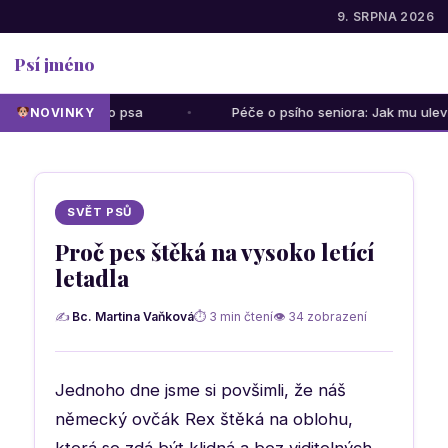
9. SRPNA 2026
Psí jméno
ás i vašeho psa
Péče o psího seniora: Jak mu ulevit od bol
NOVINKY
SVĚT PSŮ
Proč pes štěká na vysoko letící
letadla
✍
Bc. Martina Vaňková
⏱ 3 min čtení
👁 34 zobrazení
Jednoho dne jsme si povšimli, že náš
německý ovčák Rex štěká na oblohu,