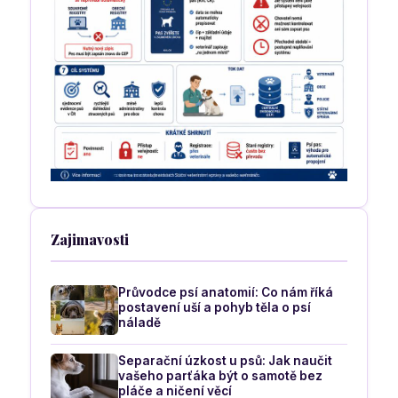
Zajimavosti
Průvodce psí anatomií: Co nám říká
postavení uší a pohyb těla o psí
náladě
Separační úzkost u psů: Jak naučit
vašeho parťáka být o samotě bez
pláče a ničení věcí