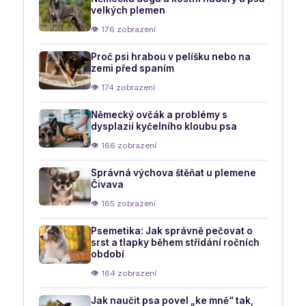
velkých plemen
👁 176 zobrazení
Proč psi hrabou v pelíšku nebo na
zemi před spaním
👁 174 zobrazení
Německý ovčák a problémy s
dysplazií kyčelního kloubu psa
👁 166 zobrazení
Správná výchova štěňat u plemene
Čivava
👁 165 zobrazení
Psemetika: Jak správně pečovat o
srst a tlapky během střídání ročních
období
👁 164 zobrazení
Jak naučit psa povel „ke mně“ tak,