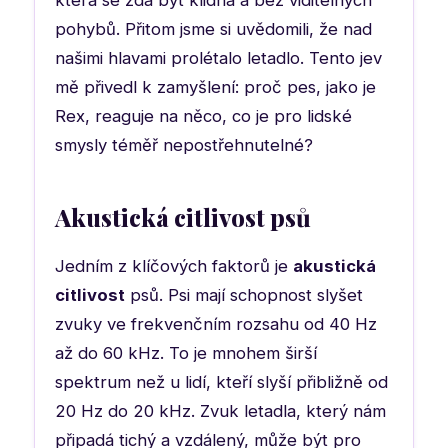
která se zdá být klidná a bez viditelných
pohybů. Přitom jsme si uvědomili, že nad
našimi hlavami prolétalo letadlo. Tento jev
mě přivedl k zamyšlení: proč pes, jako je
Rex, reaguje na něco, co je pro lidské
smysly téměř nepostřehnutelné?
Akustická citlivost psů
Jedním z klíčových faktorů je
akustická
citlivost
psů. Psi mají schopnost slyšet
zvuky ve frekvenčním rozsahu od 40 Hz
až do 60 kHz. To je mnohem širší
spektrum než u lidí, kteří slyší přibližně od
20 Hz do 20 kHz. Zvuk letadla, který nám
připadá tichý a vzdálený, může být pro