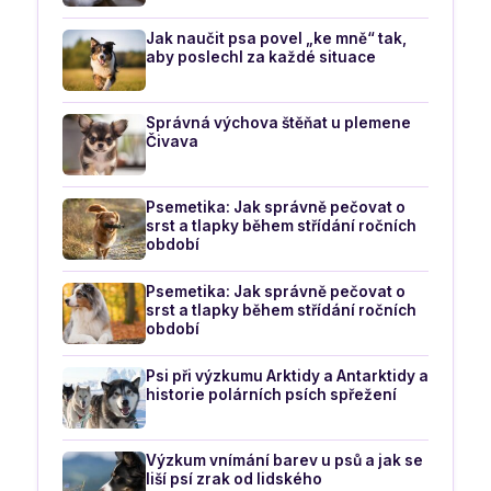
Jak naučit psa povel „ke mně“ tak,
aby poslechl za každé situace
Správná výchova štěňat u plemene
Čivava
Psemetika: Jak správně pečovat o
srst a tlapky během střídání ročních
období
Psemetika: Jak správně pečovat o
srst a tlapky během střídání ročních
období
Psi při výzkumu Arktidy a Antarktidy a
historie polárních psích spřežení
Výzkum vnímání barev u psů a jak se
liší psí zrak od lidského