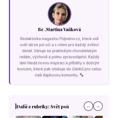
Bc .Martina Vaňková
Redaktorka magazínu Psíjméno.cz, která vidí
svět skrze psí oči a s citem pro každý zvířecí
detail. Věnuje se praktickým chovatelským
radám, výchově a psímu zpravodajství. Každý
den hledá novou inspiraci a příběhy s dobrým
koncem, které pak otiskuje do článků pro celou
naši tlapkovou komunitu.
Další z rubriky: Svět psů
←
→