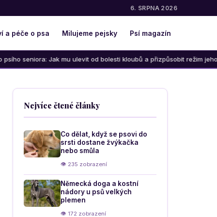
6. SRPNA 2026
í a péče o psa
Milujeme pejsky
Psí magazín
ra: Jak mu ulevit od bolesti kloubů a přizpůsobit režim jeho věku
Nejvíce čtené články
Co dělat, když se psovi do
srsti dostane žvýkačka
nebo smůla
👁 235 zobrazení
Německá doga a kostní
nádory u psů velkých
plemen
👁 172 zobrazení