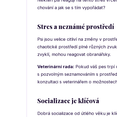
Někteří psi reagují na tento stres vrč
chování a jak se s tím vypořádat?
Stres a neznámé prostředí
Psi jsou velice citliví na změny v pr
chaotické prostředí plné různých zvuků
zvyklí, mohou reagovat obranářsky.
Veterinární rada:
Pokud váš pes trpí ú
s pozvolným seznamováním s prostřed
konzultaci s veterinářem o možnostec
Socializace je klíčová
Dobrá socializace od útlého věku je k