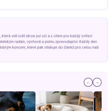
terá vidí svět skrze psí oči a s citem pro každý zvířecí
vatelským radám, výchově a psímu zpravodajství. Každý den
 dobrým koncem, které pak otiskuje do článků pro celou naši
←
→