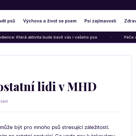
vět psů
Výchova a život se psem
Psí zajímavosti
Zdrav
erá aktivita bude bavit vás i vašeho psa
Péče o psího senio
ostatní lidi v MHD
zení
že být pro mnoho psů stresující záležitostí.