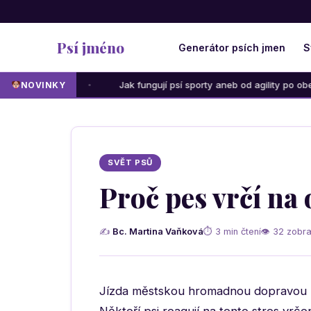
Psí jméno
Generátor psích jmen
S
ce
Jak fungují psí sporty aneb od agility po obedience: Kt
NOVINKY
SVĚT PSŮ
Proč pes vrčí na 
✍
Bc. Martina Vaňková
⏱ 3 min čtení
👁 32 zobra
Jízda městskou hromadnou dopravou mů