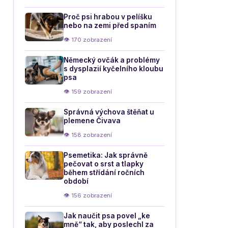
Proč psi hrabou v pelíšku
nebo na zemi před spaním
👁 170 zobrazení
Německý ovčák a problémy
s dysplazií kyčelního kloubu
psa
👁 159 zobrazení
Správná výchova štěňat u
plemene Čivava
👁 158 zobrazení
Psemetika: Jak správně
pečovat o srst a tlapky
během střídání ročních
období
👁 156 zobrazení
Jak naučit psa povel „ke
mně“ tak, aby poslechl za