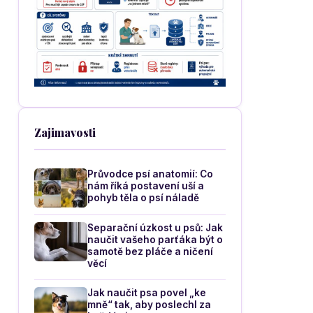
Zajimavosti
Průvodce psí anatomií: Co
nám říká postavení uší a
pohyb těla o psí náladě
Separační úzkost u psů: Jak
naučit vašeho parťáka být o
samotě bez pláče a ničení
věcí
Jak naučit psa povel „ke
mně“ tak, aby poslechl za