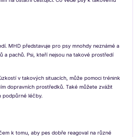
ením na ostatní cestující. Co vede psy k takovému
ostředí. MHD představuje pro psy mnohdy neznámé a
 a pachů. Psi, kteří nejsou na takové prostředí
zkostí v takových situacích, může pomoci trénink
ím dopravních prostředků. Také můžete zvážit
h podpůrné léčby.
líčem k tomu, aby pes dobře reagoval na různé