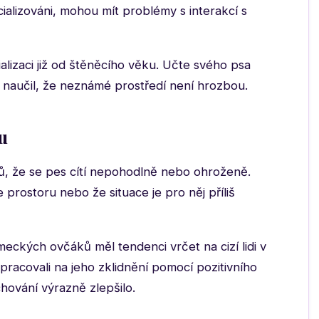
ocializováni, mohou mít problémy s interakcí s
alizaci již od štěněcího věku. Učte svého psa
se naučil, že neznámé prostředí není hrozbou.
u
lů, že se pes cítí nepohodlně nebo ohroženě.
prostoru nebo že situace je pro něj příliš
ckých ovčáků měl tendenci vrčet na cizí lidi v
acovali na jeho zklidnění pomocí pozitivního
hování výrazně zlepšilo.