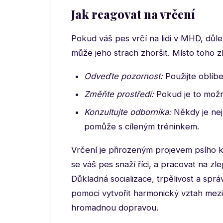
Jak reagovat na vrčení
Pokud váš pes vrčí na lidi v MHD, důlež
může jeho strach zhoršit. Místo toho z
Odveďte pozornost:
Použijte oblíb
Změňte prostředí:
Pokud je to možné
Konzultujte odborníka:
Někdy je nej
pomůže s cíleným tréninkem.
Vrčení je přirozeným projevem psího k
se váš pes snaží říci, a pracovat na zl
Důkladná socializace, trpělivost a sp
pomoci vytvořit harmonický vztah mezi
hromadnou dopravou.