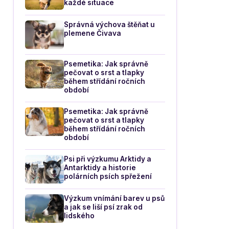
každé situace
Správná výchova štěňat u
plemene Čivava
Psemetika: Jak správně
pečovat o srst a tlapky
během střídání ročních
období
Psemetika: Jak správně
pečovat o srst a tlapky
během střídání ročních
období
Psi při výzkumu Arktidy a
Antarktidy a historie
polárních psích spřežení
Výzkum vnímání barev u psů
a jak se liší psí zrak od
lidského