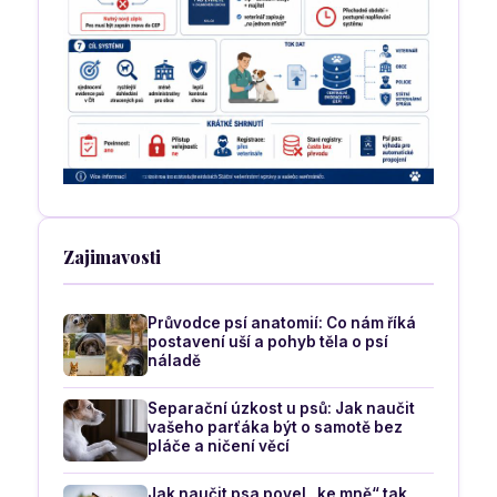
Zajimavosti
Průvodce psí anatomií: Co nám říká
postavení uší a pohyb těla o psí
náladě
Separační úzkost u psů: Jak naučit
vašeho parťáka být o samotě bez
pláče a ničení věcí
Jak naučit psa povel „ke mně“ tak,