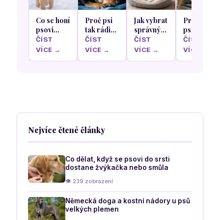
Co se honí
Proč psi
Jak vybrat
Proč se
psovi
tak rádi
správný
psi rádi
hlavou
olizují
pelíšek
schovávají
ČÍST
ČÍST
ČÍST
ČÍST
když
krém z
podle
pod stůl
VÍCE →
VÍCE →
VÍCE →
VÍCE →
poprvé v
našich
nejoblíbenější
během
životě
nohou a
spací
rodinného
uvidí sníh
rukou
polohy
oběda
vašeho
psa
Nejvíce čtené články
Co dělat, když se psovi do srsti
dostane žvýkačka nebo smůla
👁 239 zobrazení
Německá doga a kostní nádory u psů
velkých plemen