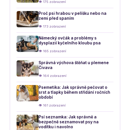
👁 175 zobrazení
Proč psi hrabou v pelíšku nebo na
zemi před spaním
👁 173 zobrazení
Německý ovčák a problémy s
dysplazií kyčelního kloubu psa
👁 165 zobrazení
Správná výchova štěňat u plemene
Čivava
👁 164 zobrazení
Psemetika: Jak správně pečovat o
srst a tlapky během střídání ročních
období
👁 161 zobrazení
Psí seznamka: Jak správně a
bezpečně seznamovat psy na
vodítku i navolno