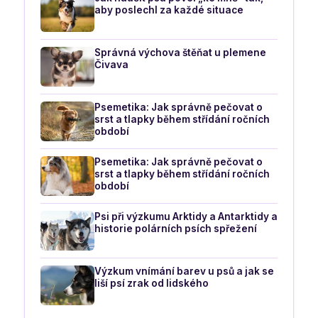
aby poslechl za každé situace
Správná výchova štěňat u plemene
Čivava
Psemetika: Jak správně pečovat o
srst a tlapky během střídání ročních
období
Psemetika: Jak správně pečovat o
srst a tlapky během střídání ročních
období
Psi při výzkumu Arktidy a Antarktidy a
historie polárních psích spřežení
Výzkum vnímání barev u psů a jak se
liší psí zrak od lidského