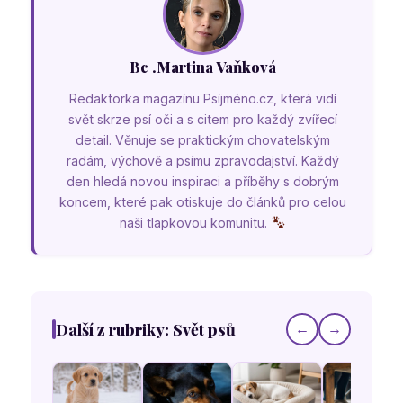
Bc .Martina Vaňková
Redaktorka magazínu Psíjméno.cz, která vidí
svět skrze psí oči a s citem pro každý zvířecí
detail. Věnuje se praktickým chovatelským
radám, výchově a psímu zpravodajství. Každý
den hledá novou inspiraci a příběhy s dobrým
koncem, které pak otiskuje do článků pro celou
naši tlapkovou komunitu.
Další z rubriky: Svět psů
←
→