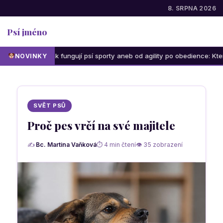
8. SRPNA 2026
Psí jméno
Jak fungují psí sporty aneb od agility po obedience: Která aktivit
NOVINKY
SVĚT PSŮ
Proč pes vrčí na své majitele
✍
Bc. Martina Vaňková
⏱ 4 min čtení
👁 35 zobrazení