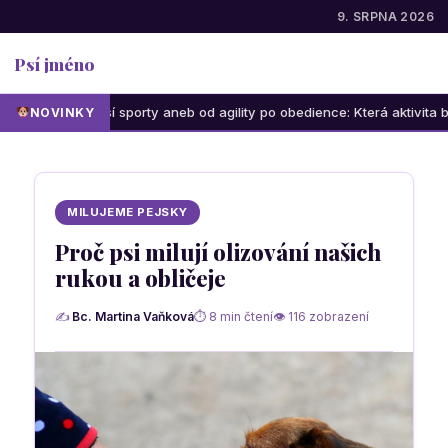
9. SRPNA 2026
Psí jméno
 psí sporty aneb od agility po obedience: Která aktivita bude bavit vás
NOVINKY
MILUJEME PEJSKY
Proč psi milují olizování našich
rukou a obličeje
✍
Bc. Martina Vaňková
⏱ 8 min čtení
👁 116 zobrazení