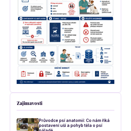
Zajimavosti
Průvodce psí anatomií: Co nám říká
postavení uší a pohyb těla o psí
náladě