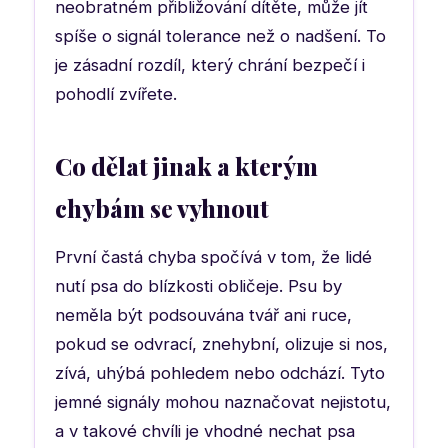
neobratném přibližování dítěte, může jít
spíše o signál tolerance než o nadšení. To
je zásadní rozdíl, který chrání bezpečí i
pohodlí zvířete.
Co dělat jinak a kterým
chybám se vyhnout
První častá chyba spočívá v tom, že lidé
nutí psa do blízkosti obličeje. Psu by
neměla být podsouvána tvář ani ruce,
pokud se odvrací, znehybní, olizuje si nos,
zívá, uhýbá pohledem nebo odchází. Tyto
jemné signály mohou naznačovat nejistotu,
a v takové chvíli je vhodné nechat psa