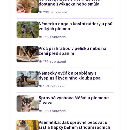
dostane žvýkačka nebo smůla
👁 239 zobrazení
Německá doga a kostní nádory u psů
velkých plemen
👁 176 zobrazení
Proč psi hrabou v pelíšku nebo na
zemi před spaním
👁 174 zobrazení
Německý ovčák a problémy s
dysplazií kyčelního kloubu psa
👁 166 zobrazení
Správná výchova štěňat u plemene
Čivava
👁 165 zobrazení
Psemetika: Jak správně pečovat o
srst a tlapky během střídání ročních