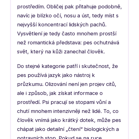
prostředím. Obličej pak přitahuje podobně,
navíc je blízko očí, nosu a úst, tedy míst s
nejvyšší koncentrací lidských pachů.
Vysvětlení je tedy často mnohem prostší
než romantická představa: pes ochutnává
svět, který na kůži zanechal člověk.
Do stejné kategorie patří i skutečnost, že
pes používá jazyk jako nástroj k
průzkumu. Olizování není jen projev citů,
ale i způsob, jak získat informace o
prostředí. Psi pracují se stopami vůní a
chutí mnohem intenzivněji než lidé. To, co
člověk vnímá jako krátký dotek, může pes
chápat jako detailní „čtení“ biologických a
potravních stop. Pokud se na ruce