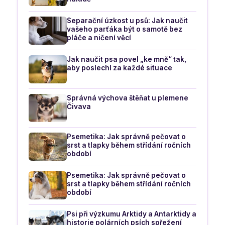
Separační úzkost u psů: Jak naučit
vašeho parťáka být o samotě bez
pláče a ničení věcí
Jak naučit psa povel „ke mně“ tak,
aby poslechl za každé situace
Správná výchova štěňat u plemene
Čivava
Psemetika: Jak správně pečovat o
srst a tlapky během střídání ročních
období
Psemetika: Jak správně pečovat o
srst a tlapky během střídání ročních
období
Psi při výzkumu Arktidy a Antarktidy a
historie polárních psích spřežení