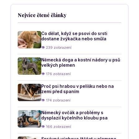
Nejvíce čtené články
Co dělat, když se psovi do srsti
dostane žvýkačka nebo smůla
👁 239 zobrazení
Německá doga a kostní nádory u psů
velkých plemen
👁 176 zobrazení
Proč psi hrabou v pelíšku nebo na
zemi před spaním
👁 174 zobrazení
Německý ovčák a problémy s
dysplazií kyčelního kloubu psa
👁 166 zobrazení
Správná výchova štěňat u plemene