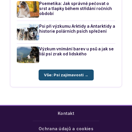
Psemetika: Jak správně pečovat o
srst a tlapky během střídání ročních
období
Psi při výzkumu Arktidy a Antarktidy a
historie polárních psích spřežení
Výzkum vnímání barev u psů a jak se
liší psí zrak od lidského
Vše: Psí zajímavosti →
Kontakt
Ochrana údajů a cookies