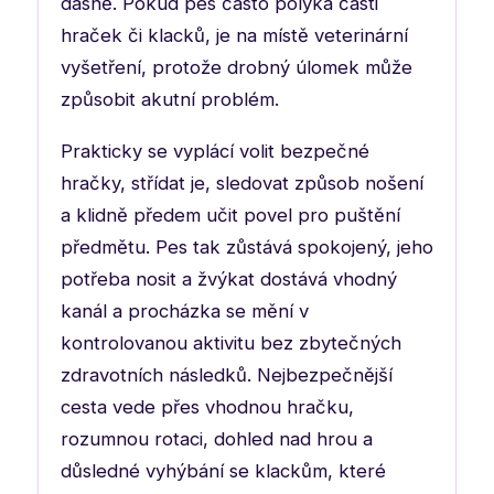
dásně. Pokud pes často polyká části
hraček či klacků, je na místě veterinární
vyšetření, protože drobný úlomek může
způsobit akutní problém.
Prakticky se vyplácí volit bezpečné
hračky, střídat je, sledovat způsob nošení
a klidně předem učit povel pro puštění
předmětu. Pes tak zůstává spokojený, jeho
potřeba nosit a žvýkat dostává vhodný
kanál a procházka se mění v
kontrolovanou aktivitu bez zbytečných
zdravotních následků. Nejbezpečnější
cesta vede přes vhodnou hračku,
rozumnou rotaci, dohled nad hrou a
důsledné vyhýbání se klackům, které