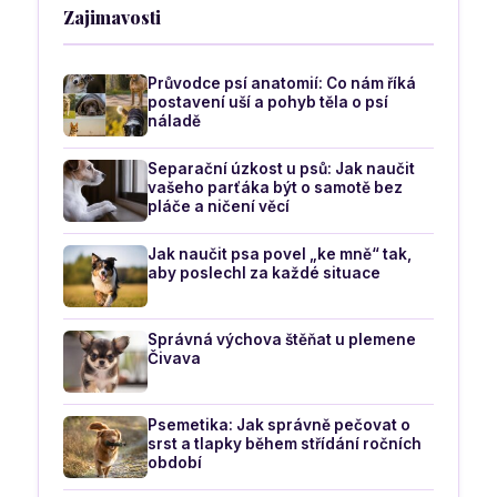
Zajimavosti
Průvodce psí anatomií: Co nám říká
postavení uší a pohyb těla o psí
náladě
Separační úzkost u psů: Jak naučit
vašeho parťáka být o samotě bez
pláče a ničení věcí
Jak naučit psa povel „ke mně“ tak,
aby poslechl za každé situace
Správná výchova štěňat u plemene
Čivava
Psemetika: Jak správně pečovat o
srst a tlapky během střídání ročních
období