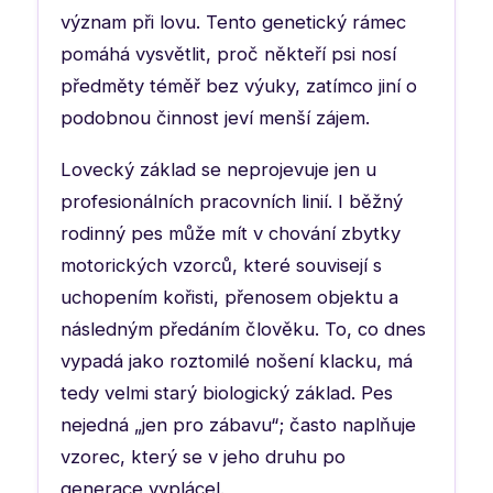
význam při lovu. Tento genetický rámec
pomáhá vysvětlit, proč někteří psi nosí
předměty téměř bez výuky, zatímco jiní o
podobnou činnost jeví menší zájem.
Lovecký základ se neprojevuje jen u
profesionálních pracovních linií. I běžný
rodinný pes může mít v chování zbytky
motorických vzorců, které souvisejí s
uchopením kořisti, přenosem objektu a
následným předáním člověku. To, co dnes
vypadá jako roztomilé nošení klacku, má
tedy velmi starý biologický základ. Pes
nejedná „jen pro zábavu“; často naplňuje
vzorec, který se v jeho druhu po
generace vyplácel.