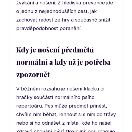
žvýkání a nošení. Z hlediska prevence jde
o jednu z nejjednodušších cest, jak
zachovat radost ze hry a současně snížit
pravděpodobnost poranění.
Kdy je nošení předmětů
normální a kdy už je potřeba
zpozornět
V běžném rozsahu je nošení klacku či
hračky součástí normálního psího
repertoáru. Pes může předmět přinést,
chvíli s ním běhat, lehnout si s ním do trávy
nebo si ho odnášet z místa, kde ho našel.
Zdravé chování bývá flexibilní: pes reaguje