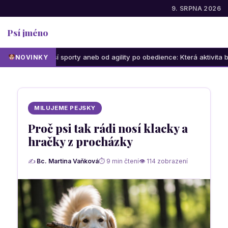
9. SRPNA 2026
Psí jméno
sí sporty aneb od agility po obedience: Která aktivita bude bavit vás i
NOVINKY
MILUJEME PEJSKY
Proč psi tak rádi nosí klacky a
hračky z procházky
✍
Bc. Martina Vaňková
⏱ 9 min čtení
👁 114 zobrazení