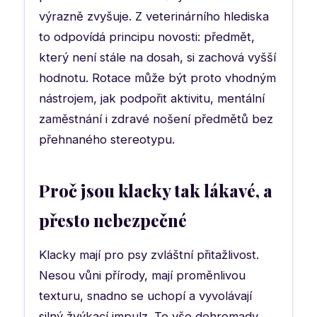
výrazně zvyšuje. Z veterinárního hlediska
to odpovídá principu novosti: předmět,
který není stále na dosah, si zachová vyšší
hodnotu. Rotace může být proto vhodným
nástrojem, jak podpořit aktivitu, mentální
zaměstnání i zdravé nošení předmětů bez
přehnaného stereotypu.
Proč jsou klacky tak lákavé, a
přesto nebezpečné
Klacky mají pro psy zvláštní přitažlivost.
Nesou vůni přírody, mají proměnlivou
texturu, snadno se uchopí a vyvolávají
silný žvýkací impulz. To vše dohromady