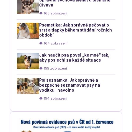
Čivava
👁 165 zobrazení
Psemetika: Jak správně pečovat o
srst a tlapky během střídání ročních
období
👁 164 zobrazení
Jak naučit psa povel „ke mně“ tak,
aby poslechl za každé situace
👁 155 zobrazení
Psí seznamka: Jak správně a
bezpečně seznamovat psy na
vodítku i navolno
👁 154 zobrazení