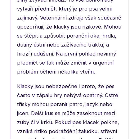
vytváří předmět, který je pro psa velmi
zajímavý. Veterinární zdroje však současně
upozorňují, že klacky jsou rizikové. Mohou
se štěpit a způsobit poranění oka, hrdla,
dutiny ústní nebo zažívacího traktu, a
hrozí i udušení. Na první pohled nevinný
předmět se tak může změnit v urgentní
problém během několika vteřin.
Klacky jsou nebezpečné i proto, že pes
často v zápalu hry nebývá opatrný. Ostré
třísky mohou poranit patro, jazyk nebo
jícen. Delší kus se může zaseknout mezi
zuby či v krku. Pokud pes klacek polkne,
vzniká riziko podráždění žaludku, střevní