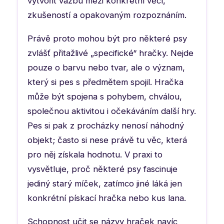
vytvořit vazbu mezi konkrétní věcí,
zkušeností a opakovaným rozpoznáním.
Právě proto mohou být pro některé psy
zvlášť přitažlivé „specifické“ hračky. Nejde
pouze o barvu nebo tvar, ale o význam,
který si pes s předmětem spojil. Hračka
může být spojena s pohybem, chválou,
společnou aktivitou i očekáváním další hry.
Pes si pak z procházky nenosí náhodný
objekt; často si nese právě tu věc, která
pro něj získala hodnotu. V praxi to
vysvětluje, proč některé psy fascinuje
jediný starý míček, zatímco jiné láká jen
konkrétní pískací hračka nebo kus lana.
Schopnost učit se názvy hraček navíc