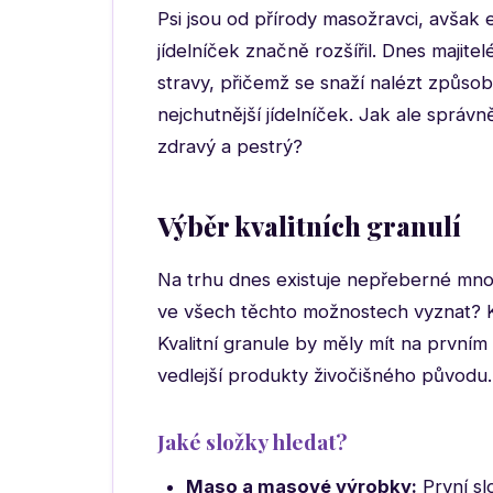
Psi jsou od přírody masožravci, avšak 
jídelníček značně rozšířil. Dnes majite
stravy, přičemž se snaží nalézt způso
nejchutnější jídelníček. Jak ale správn
zdravý a pestrý?
Výběr kvalitních granulí
Na trhu dnes existuje nepřeberné množ
ve všech těchto možnostech vyznat? Klí
Kvalitní granule by měly mít na prvním 
vedlejší produkty živočišného původu.
Jaké složky hledat?
Maso a masové výrobky:
První sl