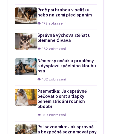
Proč psi hrabou v pelíšku
nebo na zemi před spaním
👁 172 zobrazení
Správná výchova štěňat u
plemene Čivava
👁 162 zobrazení
Německý ovčák a problémy
s dysplazií kyčelního kloubu
psa
👁 162 zobrazení
Psemetika: Jak správně
pečovat o srst a tlapky
během střídání ročních
období
👁 159 zobrazení
Psí seznamka: Jak správně
a bezpečně seznamovat psy