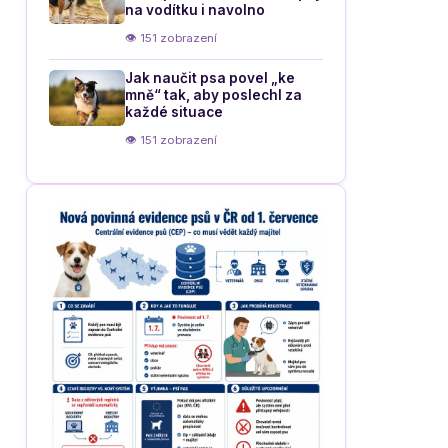
na vodítku i navolno
👁 151 zobrazení
Jak naučit psa povel „ke
mně“ tak, aby poslechl za
každé situace
👁 151 zobrazení