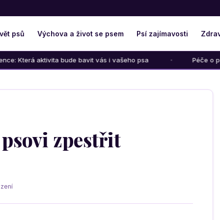
vět psů
Výchova a život se psem
Psí zajímavosti
Zdrav
aktivita bude bavit vás i vašeho psa
Péče o psího seniora:
 psovi zpestřit
zení