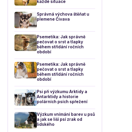
každé situace
Správná výchova štěňat u
plemene Čivava
Psemetika: Jak správně
pečovat o srst a tlapky
během střídání ročních
období
Psemetika: Jak správně
pečovat o srst a tlapky
během střídání ročních
období
Psi při výzkumu Arktidy a
Antarktidy a historie
polárních psích spřežení
Výzkum vnímání barev u psů
a jak se liší psí zrak od
lidského