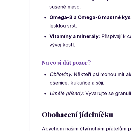
sušené maso.
Omega-3 a Omega-6 mastné kyse
lesklou srst.
Vitamíny a minerály:
Přispívají k 
vývoj kostí.
Na co si dát pozor?
Obiloviny:
Někteří psi mohou mít ale
pšenice, kukuřice a sóji.
Umělé přísady:
Vyvarujte se granul
Obohacení jídelníčku
Abychom našim čtyřnohým přátelům posky