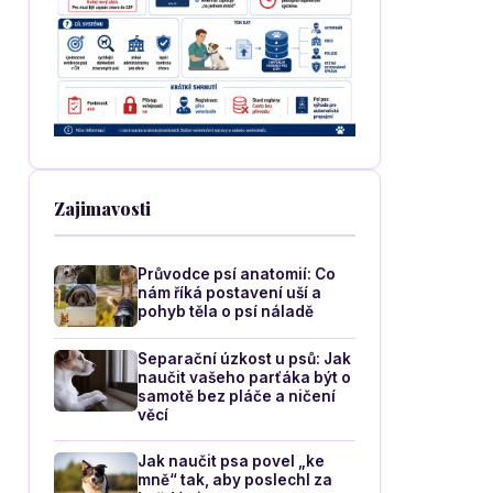
Zajimavosti
Průvodce psí anatomií: Co
nám říká postavení uší a
pohyb těla o psí náladě
Separační úzkost u psů: Jak
naučit vašeho parťáka být o
samotě bez pláče a ničení
věcí
Jak naučit psa povel „ke
mně“ tak, aby poslechl za