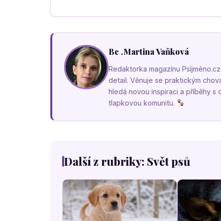
Bc .Martina Vaňková
Redaktorka magazínu Psíjméno.cz, k
detail. Věnuje se praktickým cho
hledá novou inspiraci a příběhy s
tlapkovou komunitu.
Další z rubriky: Svět psů