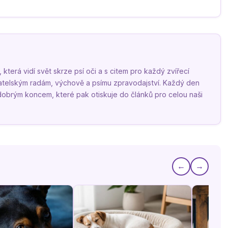
terá vidí svět skrze psí oči a s citem pro každý zvířecí
vatelským radám, výchově a psímu zpravodajství. Každý den
 dobrým koncem, které pak otiskuje do článků pro celou naši
←
→