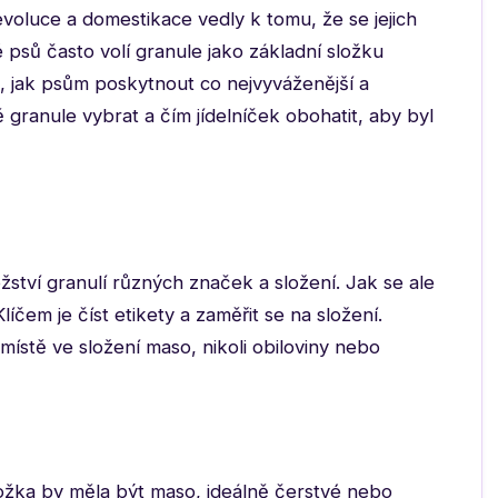
evoluce a domestikace vedly k tomu, že se jejich
lé psů často volí granule jako základní složku
b, jak psům poskytnout co nejvyváženější a
ě granule vybrat a čím jídelníček obohatit, aby byl
ství granulí různých značek a složení. Jak se ale
čem je číst etikety a zaměřit se na složení.
místě ve složení maso, nikoli obiloviny nebo
ožka by měla být maso, ideálně čerstvé nebo