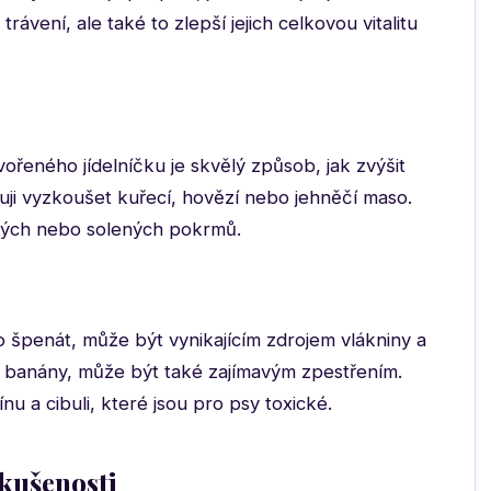
ávení, ale také to zlepší jejich celkovou vitalitu
ořeného jídelníčku je skvělý způsob, jak zvýšit
uji vyzkoušet kuřecí, hovězí nebo jehněčí maso.
ných nebo solených pokrmů.
o špenát, může být vynikajícím zdrojem vlákniny a
o banány, může být také zajímavým zpestřením.
 a cibuli, které jsou pro psy toxické.
zkušenosti