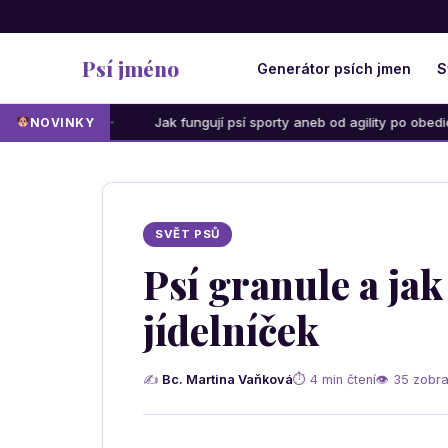
Psí jméno
Generátor psích jmen
S
Jak fungují psí sporty aneb od agility po obedience: Která 
NOVINKY
SVĚT PSŮ
Psí granule a jak
jídelníček
✍
Bc. Martina Vaňková
⏱ 4 min čtení
👁 35 zobra