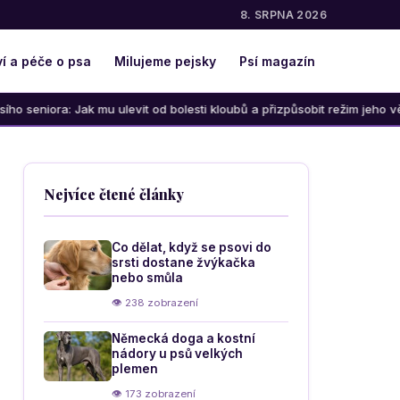
8. SRPNA 2026
í a péče o psa
Milujeme pejsky
Psí magazín
 Jak mu ulevit od bolesti kloubů a přizpůsobit režim jeho věku
Nejvíce čtené články
Co dělat, když se psovi do
srsti dostane žvýkačka
nebo smůla
👁 238 zobrazení
Německá doga a kostní
nádory u psů velkých
plemen
👁 173 zobrazení