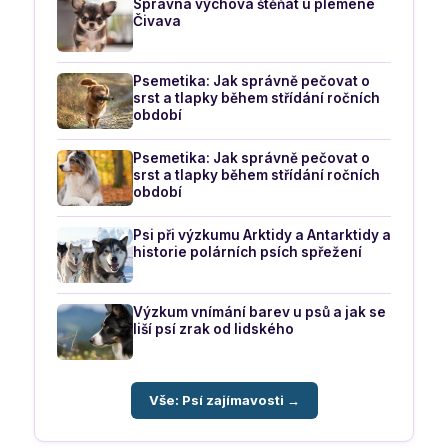
Správná výchova štěňat u plemene
Čivava
Psemetika: Jak správně pečovat o
srst a tlapky během střídání ročních
období
Psemetika: Jak správně pečovat o
srst a tlapky během střídání ročních
období
Psi při výzkumu Arktidy a Antarktidy a
historie polárních psích spřežení
Výzkum vnímání barev u psů a jak se
liší psí zrak od lidského
Vše: Psí zajímavosti →