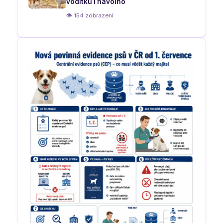
vodítku i navolno
👁 154 zobrazení