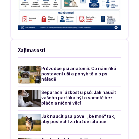
Zajimavosti
Průvodce psí anatomií: Co nám říká
postavení uší a pohyb těla o psí
náladě
Separační úzkost u psů: Jak naučit
vašeho parťáka být o samotě bez
pláče a ničení věcí
Jak naučit psa povel „ke mně“ tak,
aby poslechl za každé situace