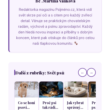
Bc .Martina Vaňková
Redaktorka magazínu Psíjméno.cz, která vidí
svět skrze psí oči a s citem pro každý zvířecí
detail. Věnuje se praktickým chovatelským
radám, výchově a psímu zpravodajství. Každý
den hledá novou inspiraci a příběhy s dobrým
koncem, které pak otiskuje do článků pro celou
naši tlapkovou komunitu.
Další z rubriky: Svět psů
←
→
Co se honí
Proč psi
Jak vybrat
Proč se
psovi
tak rádi
správný
psi rádi