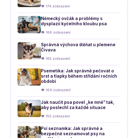
👁 174 zobrazení
Německý ovčák a problémy s
dysplazií kyčelního kloubu psa
👁 166 zobrazení
Správná výchova štěňat u plemene
Čivava
👁 165 zobrazení
Psemetika: Jak správně pečovat o
srst a tlapky během střídání ročních
období
👁 164 zobrazení
Jak naučit psa povel „ke mně“ tak,
aby poslechl za každé situace
👁 155 zobrazení
Psí seznamka: Jak správně a
bezpečně seznamovat psy na