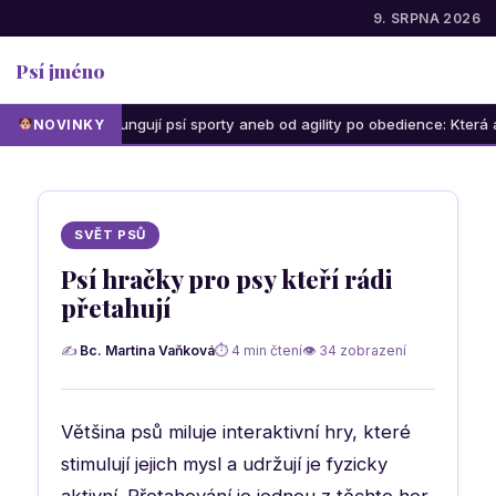
9. SRPNA 2026
Psí jméno
Jak fungují psí sporty aneb od agility po obedience: Která aktivita 
NOVINKY
SVĚT PSŮ
Psí hračky pro psy kteří rádi
přetahují
✍
Bc. Martina Vaňková
⏱ 4 min čtení
👁 34 zobrazení
Většina psů miluje interaktivní hry, které
stimulují jejich mysl a udržují je fyzicky