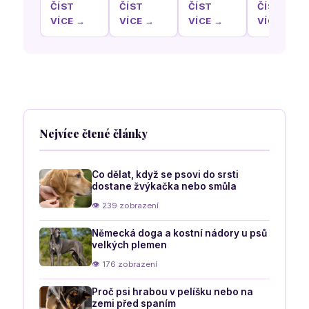
hlavou
olizují
pelíšek
schovávají
ČÍST
ČÍST
ČÍST
ČÍST
když
krém z
podle
pod stůl
VÍCE →
VÍCE →
VÍCE →
VÍCE →
poprvé v
našich
nejoblíbenější
během
životě
nohou a
spací
rodinného
uvidí sníh
rukou
polohy
oběda
vašeho
psa
Nejvíce čtené články
Co dělat, když se psovi do srsti
dostane žvýkačka nebo smůla
👁 239 zobrazení
Německá doga a kostní nádory u psů
velkých plemen
👁 176 zobrazení
Proč psi hrabou v pelíšku nebo na
zemi před spaním